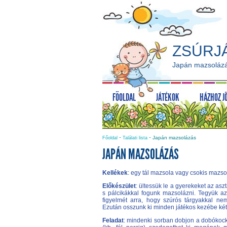
ZSÚRJ
Japán mazsoláz
FŐOLDAL
JÁTÉKOK
HÁZHOZ J
-
-
Japán mazsolázás
Főoldal
Találati lista
JAPÁN MAZSOLÁZÁS
Kellékek
: egy tál mazsola vagy csokis mazso
Előkészület
: ültessük le a gyerekeket az as
s pálcikákkal fogunk mazsolázni. Tegyük az
figyelmét arra, hogy szúrós tárgyakkal 
Ezután osszunk ki minden játékos kezébe két 
Feladat
: mindenki sorban dobjon a dobókocká