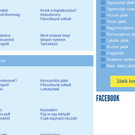
Ügyességi játék
Ügyességi csap
rabló
Kinek a foglalkozása?
olt finomság
Keksztorony
Vicces játék
Párosítsunk lufikat!
Vizes játék
Nagymozgásos 
Kismozgásos já
ejtvény
Most mutasd meg!
eszerelő
Idegen nyelven
Labdás játék
ergető
Talicskázó
Asztali játék
Fogójáték
Szellemi vetélk
int
Népi, dalos játé
szellemmé?
Kézszorítós játék
ergető
Párosítsunk lufikat!
ló
Lufiutaztató
FACEBOOK
ás
Kacsatánc
ns puff
Fújj le egy kártyát!
öckölő
Csak egymást nézzük!