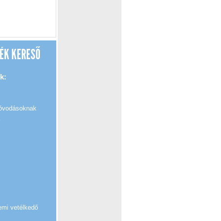
ÉK KERESŐ
k:
 óvodásoknak
k
emi vetélkedő