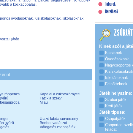
azsolákat a tálból, a pálcák segítségével. A többiek
Táborok
 tovább a kockadobálás.
Bérelhető
ortos óvodásoknak, Kisiskolásoknak, Iskolásoknak
ZSÚRJÁT
Asztali játék
Kinek szól a játé
Kicsiknek
Óvodásoknak
Nagycsoportos
Kisiskolásokna
zerint
Iskolásoknak
Felnőtteknek
Játék helyszíne:
ye röppencs
Kapd el a cukorszörnyet!
gyűrű
Fázik a szék?
Szobai játék
átorságpróba
Miaú
Kerti játék
Játék típusa:
Csapatjáték
enger
Utazó labda sorverseny
ön gyűrű
Bonbonvadászat
Csoportos szell
getés
Válogatós csapatjáték
feladat