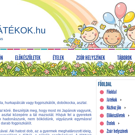
ÁTÉKOK.hu
ás
ÖN
ELŐKÉSZÜLETEK
ÉTELEK
ZSÚR HELYSZÍNEK
TÁBOROK
FŐOLDAL
Főoldal
Játékok
la, hurkapálcák vagy fogpiszkálók, dobókocka, asztal.
Házhoz jön
ztal köré. Beszéljük meg, hogy most mi Japánok vagyunk,
Előkészületek
 asztal közepére a tál mazsolát. Hívjuk fel a gyerekek
nem hadonászunk, nem böködünk, vigyázunk egymásra!
Ételek
darab fogpiszkálót.
Zsúr helyszínek
val. Aki hatost dob, az a gyermek meghatározott ideig,