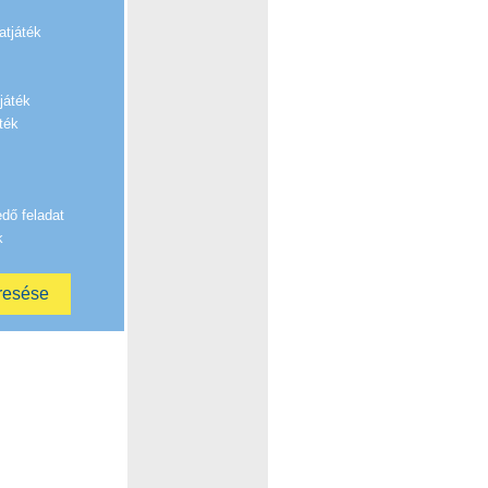
atjáték
játék
ték
edő feladat
k