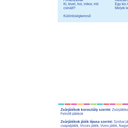
Fonalszavak
Kasztan
Ki, kivel, hol, mikor, mit
Egy kis
csinált?
Melyik l
Különbségkereső
Zsúrjátékok korosztály szerint:
Zsúrjáték
Felnőtt játékok
Zsúrjátékok játék típusa szerint:
Szobai j
csapatjáték
,
Vicces játék
,
Vizes játék
,
Nagym