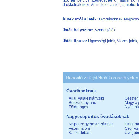
(kb. fél percig) szedegethet ki magának m
drukkolnak neki. Amint letelt az ideje, mehet
Kinek szól a játék:
Óvodásoknak, Nagycsop
Játék helyszíne:
Szobai játék
Játék típusa:
Ügyességi játék, Vicces játék, 
Hasonló zsúrjátékok korosztályok s
Óvodásoknak
Ajjaj, valaki hiányzik!
Geszten
Boszorkánytánc
Megy a 
Földrengés
Nyári b
Nagycsoportos óvodásoknak
Kisperec gyere a számba!
Emberh
Vezérmajom
Csön-cs
Karikadobás
Üvegpör