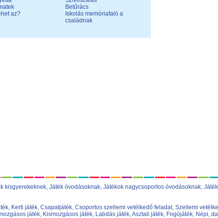
yetta
Szívószálas
 matek
Betűrács
ehet az?
Iskolás memóriafaló a
családnak
ok kisgyerekeknek
,
Játék óvodásoknak
,
Játékok nagycsoportos óvodásoknak
,
Játék
áték
,
Kerti játék
,
Csapatjáték
,
Csoportos szellemi vetélkedő feladat
,
Szellemi vetélke
ozgásos játék
,
Kismozgásos játék
,
Labdás játék
,
Asztali játék
,
Fogójáték
,
Népi, da