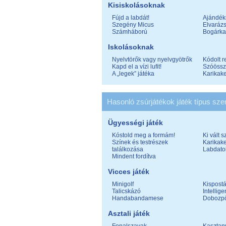
Kisiskolásoknak
Fújd a labdát!
Ajándék
Szegény Micus
Elvarázs
Számháború
Bogárka
Iskolásoknak
Nyelvtörők vagy nyelvgyötrők
Kódolt r
Kapd el a vízi lufit!
Szóössz
A „legek” játéka
Karikak
Hasonló zsúrjátékok játék típus szer
Ügyességi játék
Kóstold meg a formám!
Ki vált 
Színek és testrészek
Karikak
találkozása
Labdato
Mindent fordítva
Vicces játék
Minigolf
Kispost
Talicskázó
Intellige
Handabandamese
Dobozp
Asztali játék