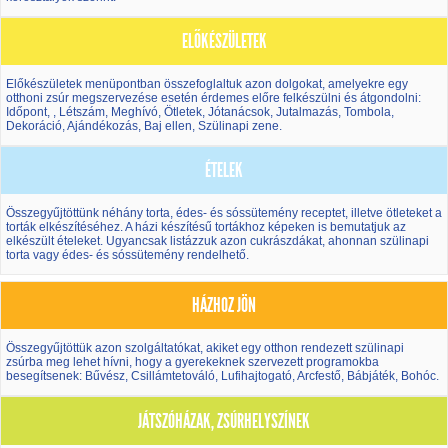
ELŐKÉSZÜLETEK
Előkészületek menüpontban összefoglaltuk azon dolgokat, amelyekre egy
otthoni zsúr megszervezése esetén érdemes előre felkészülni és átgondolni:
Időpont
,
,
Létszám
,
Meghívó
,
Ötletek
,
Jótanácsok
,
Jutalmazás
,
Tombola
,
Dekoráció
,
Ajándékozás
,
Baj ellen
,
Szülinapi zene.
ÉTELEK
Összegyűjtöttünk néhány
torta
,
édes
- és
sóssütemény
receptet, illetve ötleteket a
torták elkészítéséhez. A
házi készítésű torták
hoz képeken is bemutatjuk az
elkészült ételeket. Ugyancsak listázzuk azon cukrászdákat, ahonnan
szülinapi
torta
vagy
édes- és sóssütemény
rendelhető.
HÁZHOZ JÖN
Összegyűjtöttük azon szolgáltatókat, akiket egy otthon rendezett szülinapi
zsúrba meg lehet hívni, hogy a gyerekeknek szervezett programokba
besegítsenek:
Bűvész
,
Csillámtetováló
,
Lufihajtogató
,
Arcfestő
,
Bábjáték
,
Bohóc.
JÁTSZÓHÁZAK, ZSÚRHELYSZÍNEK