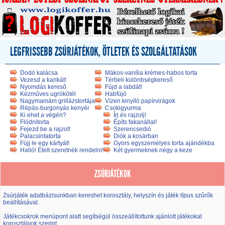
LEGFRISSEBB ZSÚRJÁTÉKOK, ÖTLETEK ÉS SZOLGÁLTATÁSOK
Dodó kalácsa
Mákos-vanília krémes-habos torta
Vezesd a karikát!
Térbeli különbségkereső
Nyomdás kereső
Fújd a labdát!
Kézműves ugrókötél
Habfújó
Nagymamám grillázstortája
Vízen kinyíló papírvirágok
Répás-burgonyás kenyér
Csokigyurma
Ki ehet a végén?
Írj és rajzolj!
Flódnitorta
Építs fakanállal!
Fejezd be a rajzot!
Szerencsedió
Palacsintatorta
Diók a kosárban
Fújj le egy kártyát!
Gyors egyszemélyes torta ajándékba
Halló! Ételt szeretnék rendelni!
Két gyermeknek négy a keze
ZSÚRJÁTÉKOK
Zsúrjáték adatbázisunkban kereshet
korosztály
,
helyszín
és
játék típus
szűrők
beállításával.
Játékcsokrok
menüpont alatt segítségül összeállítottunk ajánlott játékokat
korosztályok szerint.