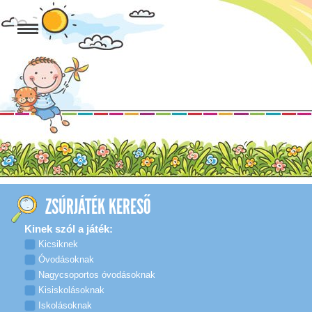
ZSÚRJÁTÉK KERESŐ
Kinek szól a játék:
Kicsiknek
Óvodásoknak
Nagycsoportos óvodásoknak
Kisiskolásoknak
Iskolásoknak