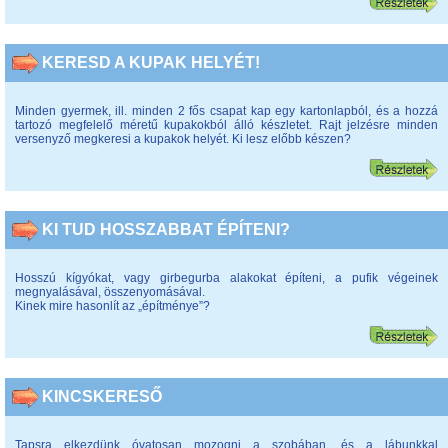
KERESD A KUPAK HELYÉT!
Minden gyermek, ill. minden 2 fős csapat kap egy kartonlapból, és a hozzá
tartozó megfelelő méretű kupakokból álló készletet. Rajt jelzésre minden
versenyző megkeresi a kupakok helyét. Ki lesz előbb készen?
KI TUD HOSSZABBAT ÉPÍTENI?
Hosszú kígyókat, vagy girbegurba alakokat építeni, a pufik végeinek
megnyalásával, összenyomásával.
Kinek mire hasonlít az „építménye”?
KINCSKERESŐ
Tapsra elkezdünk óvatosan mozogni a szobában, és a lábunkkal