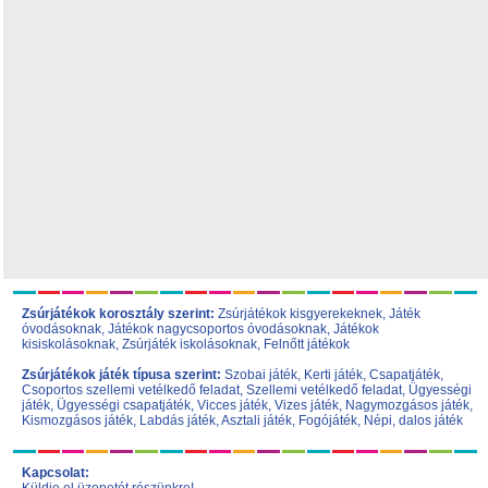
Zsúrjátékok korosztály szerint:
Zsúrjátékok kisgyerekeknek
,
Játék
óvodásoknak
,
Játékok nagycsoportos óvodásoknak
,
Játékok
kisiskolásoknak,
Zsúrjáték iskolásoknak
,
Felnőtt játékok
Zsúrjátékok játék típusa szerint:
Szobai játék
,
Kerti játék
,
Csapatjáték
,
Csoportos szellemi vetélkedő feladat
,
Szellemi vetélkedő feladat
,
Ügyességi
játék
,
Ügyességi csapatjáték
,
Vicces játék
,
Vizes játék
,
Nagymozgásos játék
,
Kismozgásos játék
,
Labdás játék
,
Asztali játék
,
Fogójáték
,
Népi, dalos játék
Kapcsolat: