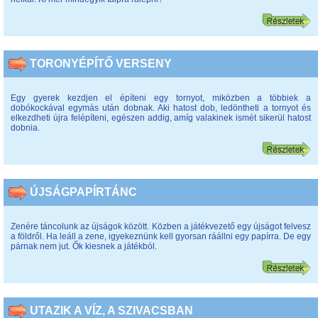
TORONYÉPÍTŐ VERSENY
Egy gyerek kezdjen el építeni egy tornyot, miközben a többiek a
dobókockával egymás után dobnak. Aki hatost dob, ledöntheti a tornyot és
elkezdheti újra felépíteni, egészen addig, amíg valakinek ismét sikerül hatost
dobnia.
ÚJSÁGPAPÍRTÁNC
Zenére táncolunk az újságok között. Közben a játékvezető egy újságot felvesz
a földről. Ha leáll a zene, igyekeznünk kell gyorsan ráállni egy papírra. De egy
párnak nem jut. Ők kiesnek a játékból.
UTAZIK A VÍZ, A SZIVACSBAN