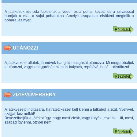
A játékosok ide-oda futkosnak a vödör és a pohár között, és a szivaccsal
hordják a vizet a saját poharukba. Amelyik csapatnak elsőként megtelik a
pohara, az nyer.
UTÁNOZZ!
A játékvezető állatok, járművek hangját, mozgását utánozza. Mi megpróbáljuk
leutánozni, vagyis megpróbálunk mi is kutyává, repülővé, hallá… átváltozni.
ZIZIEVŐVERSENY
A játékvezető indítására, hátratett kézzel kell kienni a tálkából a zizit. Nyelvvel,
szájjal, kéz nélkül!
Bevezethetjük a játékot úgy, hogy most cicák, vagy kutyák leszünk….itt, most,
szabad így enni, otthon nem!