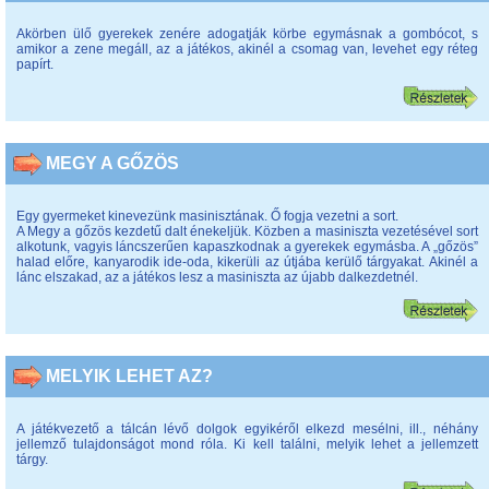
Akörben ülő gyerekek zenére adogatják körbe egymásnak a gombócot, s
amikor a zene megáll, az a játékos, akinél a csomag van, levehet egy réteg
papírt.
MEGY A GŐZÖS
Egy gyermeket kinevezünk masinisztának. Ő fogja vezetni a sort.
A Megy a gőzös kezdetű dalt énekeljük. Közben a masiniszta vezetésével sort
alkotunk, vagyis láncszerűen kapaszkodnak a gyerekek egymásba. A „gőzös”
halad előre, kanyarodik ide-oda, kikerüli az útjába kerülő tárgyakat. Akinél a
lánc elszakad, az a játékos lesz a masiniszta az újabb dalkezdetnél.
MELYIK LEHET AZ?
A játékvezető a tálcán lévő dolgok egyikéről elkezd mesélni, ill., néhány
jellemző tulajdonságot mond róla. Ki kell találni, melyik lehet a jellemzett
tárgy.