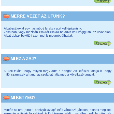
MERRE VEZET AZ UTUNK?
A babzsákokat egymás mögé lerakva utat kell építenünk.
Zokniban, vagy mezítláb zsákról zsákra haladva kell végigjutni az útvonalon.
A bátrabbak bekötött szemmel is megpróbálhatják.
MI EZ A ZAJ?
Ki kell találni, hogy milyen tárgy adta a hangot. Aki először találja ki, hogy
mitől származik a hang, az szólaltathatja meg a következő tárgyat.
MI KETYEG?
Miután az óra „elbújt”, behívják az ajtó előtt várakozó játékost, akinek meg kell
keresnie a tiktakoló vekkert. A többieknek addig csendben kell lenniük. Ha