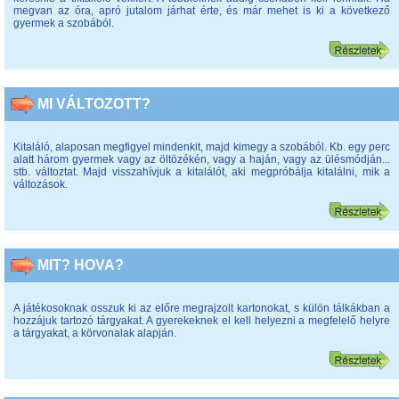
megvan az óra, apró jutalom járhat érte, és már mehet is ki a következő
gyermek a szobából.
MI VÁLTOZOTT?
Kitaláló, alaposan megfigyel mindenkit, majd kimegy a szobából. Kb. egy perc
alatt három gyermek vagy az öltözékén, vagy a haján, vagy az ülésmódján...
stb. változtat. Majd visszahívjuk a kitalálót, aki megpróbálja kitalálni, mik a
változások.
MIT? HOVA?
A játékosoknak osszuk ki az előre megrajzolt kartonokat, s külön tálkákban a
hozzájuk tartozó tárgyakat. A gyerekeknek el kell helyezni a megfelelő helyre
a tárgyakat, a körvonalak alapján.