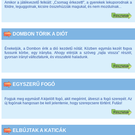
Amikor a játékvezető felkiált: „Csomag érkezett!”, a gyerekek lekuporodnak a
földre, leguggolnak, kicsire összehúzzák magukat, és nem mozdulnak...
DOMBON TÖRIK A DIÓT
Énekeljük, a Dombon érik a dió kezdetű nótát. Közben egymás kezét fogva
fussunk körbe, egy irányba. Ahogy elérjük a szöveg „rajta vissza” részét,
gyorsan irányt változtatunk, és visszafelé haladunk.
EGYSZERŰ FOGÓ
Fogjuk meg egymást! A kijelölt fogó, akit megérint, átveszi a fogó szerepét. Az
új fogónak hangosan be kell jelentenie, hogy szerepcsere történt. Futás!
ELBÚJTAK A KATICÁK