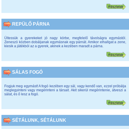
REPÜLŐ PÁRNA
Ültessük a gyerekeket jó nagy körbe, megfelelő távolságra egymástól.
Zeneszó közben dobáljanak egymásnak egy párnát. Amikor elhallgat a zene,
kiesik a játékból az a gyerek, akinek a kezében maradt a párna.
SÁLAS FOGÓ
Fogjuk meg egymást! A fogó kezében egy sál, vagy kendő van, ezzel próbálja
meglegyinteni vagy megérinteni a társait. Akit sikerül megérintenie, átveszi a
sálat, és ő lesz a fogó.
SÉTÁLUNK, SÉTÁLUNK