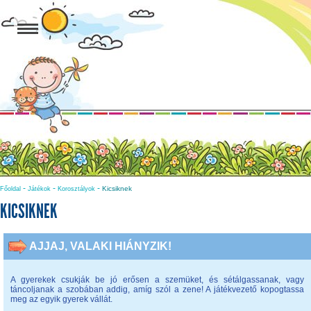
-
-
-
Kicsiknek
Főoldal
Játékok
Korosztályok
KICSIKNEK
AJJAJ, VALAKI HIÁNYZIK!
A gyerekek csukják be jó erősen a szemüket, és sétálgassanak, vagy
táncoljanak a szobában addig, amíg szól a zene! A játékvezető kopogtassa
meg az egyik gyerek vállát.