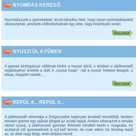
NYOMDÁS KERESŐ
Nyomdázzunk a gyerekekkel, kicsit irányítva őket, hogy olyan nyomdaképeket
válasszanak, amelyek előfordulhatnak egy séta, vagy kirándulás során.
NYUSZI ÜL A FŰBEN
A gyerek kézfogással sétálnak körbe a nyuszi körül, s közben a játékvezető
segítségével éneklik a dalt. A „nyuszi hopp”- nál a nyuszi hirtelen felugrik, s
elkap, megölel valakit....
REPÜL A... REPÜL A...
A játékvezető elmondja a Dolgozzatok legények kezdetű mondókát, közben
minden gyerek egy ujjával ütögeti az asztal lapját. Amikor elhangzott a versike
utolsó szava, a játékvezető gyorsan felemeli mindkét kezét a magasba. Az
asztalnál ülő gyerekeknek is ezt kell tennie, de csak akkor, ha tényleg repül
az, az állat vagy tárgy, amit utoljára mond.