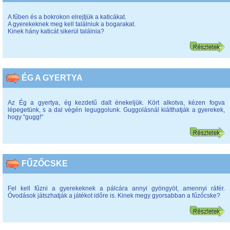
A fűben és a bokrokon elrejtjük a katicákat.
A gyerekeknek meg kell találniuk a bogarakat.
Kinek hány katicát sikerül találnia?
ÉG A GYERTYA
Az Ég a gyertya, ég kezdetű dalt énekeljük. Kört alkotva, kézen fogva
lépegetünk, s a dal végén leguggolunk. Guggolásnál kiálthatják a gyerekek,
hogy "gugg!"
FŰZŐCSKE
Fel kell fűzni a gyerekeknek a pálcára annyi gyöngyöt, amennyi ráfér.
Óvodások játszhatják a játékot időre is. Kinek megy gyorsabban a fűzőcske?