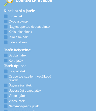
Kinek szól a játék:
Kicsiknek
Óvodásoknak
Nagycsoportos óvodásoknak
Kisiskolásoknak
Iskolásoknak
Felnőtteknek
Játék helyszíne:
Szobai játék
Kerti játék
Játék típusa:
Csapatjáték
Csoportos szellemi vetélkedő
feladat
Ügyességi játék
Ügyességi csapatjáték
Vicces játék
Vizes játék
Nagymozgásos játék