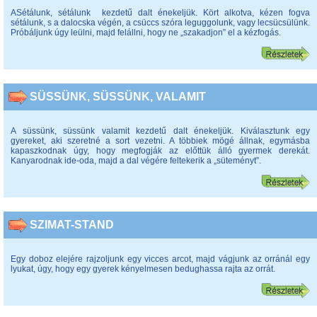
ASétálunk, sétálunk kezdetű dalt énekeljük. Kört alkotva, kézen fogva
sétálunk, s a dalocska végén, a csüccs szóra leguggolunk, vagy lecsücsülünk.
Próbáljunk úgy leülni, majd felállni, hogy ne „szakadjon” el a kézfogás.
SÜSSÜNK, SÜSSÜNK, VALAMIT
A süssünk, süssünk valamit kezdetű dalt énekeljük. Kiválasztunk egy
gyereket, aki szeretné a sort vezetni. A többiek mögé állnak, egymásba
kapaszkodnak úgy, hogy megfogják az előttük álló gyermek derekát.
Kanyarodnak ide-oda, majd a dal végére feltekerik a „süteményt”.
SZIMAT-STAND
Egy doboz elejére rajzoljunk egy vicces arcot, majd vágjunk az orránál egy
lyukat, úgy, hogy egy gyerek kényelmesen bedughassa rajta az orrát.