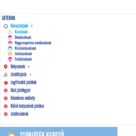
JÁTÉKOK
Korosztályok
Kicsiknek
Óvodásoknak
Nagycsoportos óvodásoknak
Kisiskolásoknak
Iskolásoknak
Felnőtteknek
Helyszínek
Játékfajták
Legfrisebb játékok
Házi játékgyár
Kézműves műhely
Külső helyszínek játékai
Játékcsokrok
ZSÚRJÁTÉK KERESŐ