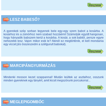
LESZ BABESŐ?
A gyerekek szép sorban tegyenek bele egy-egy szem babot a kosárba. A
kosárhoz és a zsinórhoz nem szabad hozzáérni! Számolják együtt hangosan,
hogy hányadik babszem kerül a kosárba. A kosár, a sok babtól, persze egyre
nehezebb lesz. Vajon mikor esik le? Akinél ez megtörténik, el kell mondania
egy viccet,(és összeszedni a szétgurult babokat).
MARCIPÁNGYURMÁZÁS
Mindenki mosson kezet szappannal! Miután leültek az asztalhoz, osszunk
minden gyereknek egy tányért, amit kicsit megszórunk porcukorral...
MEGLEPIGOMBÓC