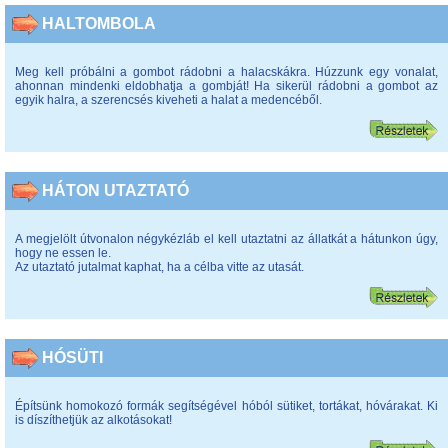
HALTOMBOLA
Meg kell próbálni a gombot rádobni a halacskákra. Húzzunk egy vonalat,
ahonnan mindenki eldobhatja a gombját! Ha sikerül rádobni a gombot az
egyik halra, a szerencsés kiveheti a halat a medencéből.
HÁTON UTAZTATÓ
A megjelölt útvonalon négykézláb el kell utaztatni az állatkát a hátunkon úgy,
hogy ne essen le.
Az utaztató jutalmat kaphat, ha a célba vitte az utasát.
HÓSÜTI
Építsünk homokozó formák segítségével hóból sütiket, tortákat, hóvárakat. Ki
is díszíthetjük az alkotásokat!