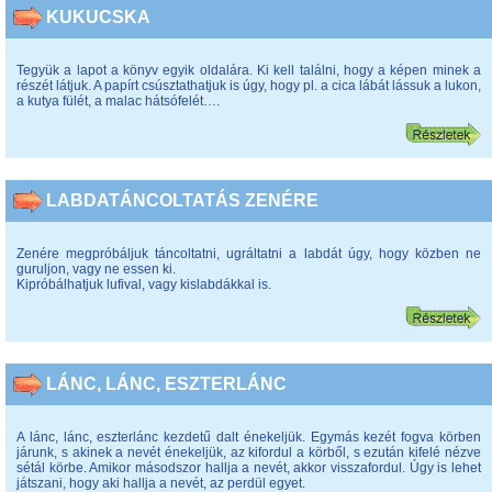
KUKUCSKA
Tegyük a lapot a könyv egyik oldalára. Ki kell találni, hogy a képen minek a
részét látjuk. A papírt csúsztathatjuk is úgy, hogy pl. a cica lábát lássuk a lukon,
a kutya fülét, a malac hátsófelét….
LABDATÁNCOLTATÁS ZENÉRE
Zenére megpróbáljuk táncoltatni, ugráltatni a labdát úgy, hogy közben ne
guruljon, vagy ne essen ki.
Kipróbálhatjuk lufival, vagy kislabdákkal is.
LÁNC, LÁNC, ESZTERLÁNC
A lánc, lánc, eszterlánc kezdetű dalt énekeljük. Egymás kezét fogva körben
járunk, s akinek a nevét énekeljük, az kifordul a körből, s ezután kifelé nézve
sétál körbe. Amikor másodszor hallja a nevét, akkor visszafordul. Úgy is lehet
játszani, hogy aki hallja a nevét, az perdül egyet.