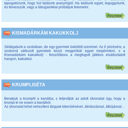
tapogatózunk, hogy hol találunk aranyrögöt. Ha találunk egyet, leguggolunk,
és felvesszük, vagy a lábujjainkkal próbáljuk felemelni.
KISMADÁRKÁM KAKUKKOLJ
Sétálgatunk a szobában, de egy gyermek bekötött szemmel. Az ő jelzésére, a
szoborrá változott gyerekek közül megpróbál egyet megérinteni, s a
Kismadárkám kakukkolj! - felszólításra a megfogott játékos elváltoztatott
hangon, kakukkol.
KRUMPLISÉTA
Berakjuk a krumplit a kanálba, s teljesítjük az adott útvonalat úgy, hogy a
krumpi ki ne essen a kanálból.
Az útvonalat lehet nehezíteni tárgyak kikerülésével, átmászással, átbújással…