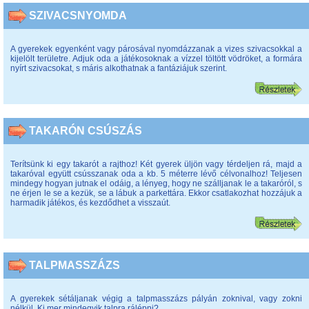
SZIVACSNYOMDA
A gyerekek egyenként vagy párosával nyomdázzanak a vizes szivacsokkal a
kijelölt területre. Adjuk oda a játékosoknak a vízzel töltött vödröket, a formára
nyírt szivacsokat, s máris alkothatnak a fantáziájuk szerint.
TAKARÓN CSÚSZÁS
Terítsünk ki egy takarót a rajthoz! Két gyerek üljön vagy térdeljen rá, majd a
takaróval együtt csússzanak oda a kb. 5 méterre lévő célvonalhoz! Teljesen
mindegy hogyan jutnak el odáig, a lényeg, hogy ne szálljanak le a takaróról, s
ne érjen le se a kezük, se a lábuk a parkettára. Ekkor csatlakozhat hozzájuk a
harmadik játékos, és kezdődhet a visszaút.
TALPMASSZÁZS
A gyerekek sétáljanak végig a talpmasszázs pályán zoknival, vagy zokni
nélkül. Ki mer mindegyik talpra rálépni?