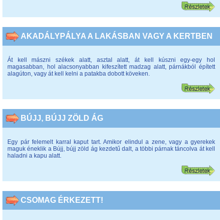
AKADÁLYPÁLYA A LAKÁSBAN VAGY A KERTBEN
Át kell mászni székek alatt, asztal alatt, át kell kúszni egy-egy hol
magasabban, hol alacsonyabban kifeszített madzag alatt, párnákból épített
alagúton, vagy át kell kelni a patakba dobott köveken.
BÚJJ, BÚJJ ZÖLD ÁG
Egy pár felemelt karral kaput tart. Amikor elindul a zene, vagy a gyerekek
maguk éneklik a Bújj, bújj zöld ág kezdetű dalt, a többi párnak táncolva át kell
haladni a kapu alatt.
CSOMAG ÉRKEZETT!