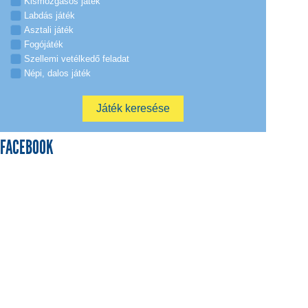
Kismozgásos játék
Labdás játék
Asztali játék
Fogójáték
Szellemi vetélkedő feladat
Népi, dalos játék
FACEBOOK