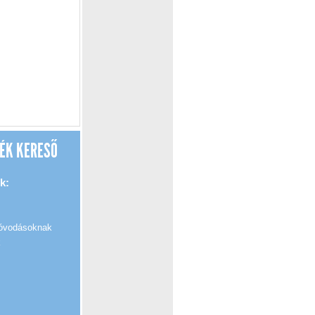
ÉK KERESŐ
k:
 óvodásoknak
k