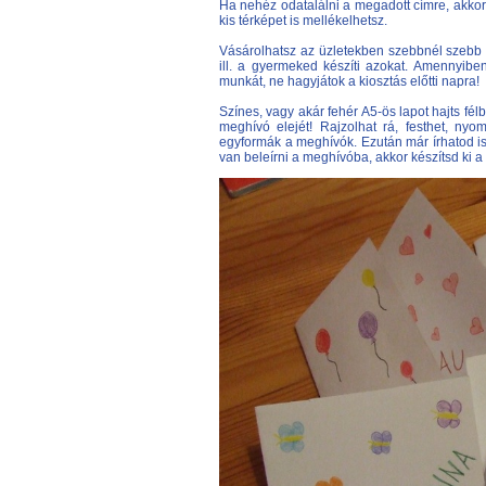
Ha nehéz odatalálni a megadott címre, akkor 
kis térképet is mellékelhetsz.
Vásárolhatsz az üzletekben szebbnél szebb 
ill. a gyermeked készíti azokat. Amennyibe
munkát, ne hagyjátok a kiosztás előtti napra!
Színes, vagy akár fehér A5-ös lapot hajts fél
meghívó elejét! Rajzolhat rá, festhet, ny
egyformák a meghívók. Ezután már írhatod i
van beleírni a meghívóba, akkor készítsd ki 