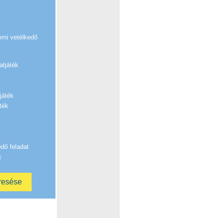
emi vetélkedő
atjáték
játék
ték
edő feladat
k