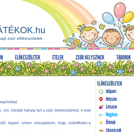
ÁTÉKOK.hu
api zsúr előkészületek -
ÖN
ELŐKÉSZÜLETEK
ÉTELEK
ZSÚR HELYSZÍNEK
TÁBOROK
ELŐKÉSZÜLETEK
Időpont
Helyszín
 meghívókat.
Létszám
cím, hánytól hányig tart a zsúr, telefonszámod, e-mail
Meghívó
Ötletek
lő legyen szíves visszajelezni, hogy számíthatsz-e
Jótanácsok