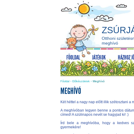
ZSÚRJ
Otthoni születésn
meghívó
FŐOLDAL
JÁTÉKOK
HÁZHOZ J
-
-
Meghívó
Főoldal
Előkészületek
MEGHÍVÓ
Két héttel a nagy nap előtt illik szétosztani a
A meghívóban legyen benne a pontos dátum, 
címed! A szülinapos nevét se hagyjad ki! :)
Írd bele a meghívóba, hogy a kedves szü
gyermekére!