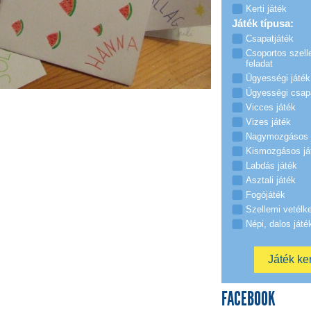
Kerti játék
Játék típusa:
Csapatjáték
Csoportos szell
feladat
Ügyességi játék
Ügyességi csap
Vicces játék
Vizes játék
Nagymozgásos 
Kismozgásos já
Labdás játék
Asztali játék
Fogójáték
Szellemi vetélk
Népi, dalos játé
FACEBOOK