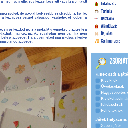
a meghívó mellé, egy kézzel készített vagy kinyomtatott
Jutalmazás
Tombola
meghívókat, de sokkal kedvesebb és olcsóbb is, ha Te,
n a kézműves verziót választod, kezdjétek el időben a
Dekoráció
Ajándékozás
be, s már kezdődhet is a móka! A gyermeked díszítse ki a
Baj ellen
omdázhat, matricázhat. Az egyáltalán nem baj, ha nem
s bele a szöveget. Ha a gyermeked már iskolás, s kedve
Szülinapi zene
a másolandó szöveget!
ZSÚRJÁT
Kinek szól a játé
Kicsiknek
Óvodásoknak
Nagycsoportos
Kisiskolásokna
Iskolásoknak
Felnőtteknek
Játék helyszíne:
Szobai játék