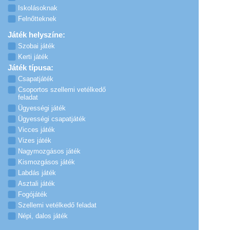
Iskolásoknak
Felnőtteknek
Játék helyszíne:
Szobai játék
Kerti játék
Játék típusa:
Csapatjáték
Csoportos szellemi vetélkedő
feladat
Ügyességi játék
Ügyességi csapatjáték
Vicces játék
Vizes játék
Nagymozgásos játék
Kismozgásos játék
Labdás játék
Asztali játék
Fogójáték
Szellemi vetélkedő feladat
Népi, dalos játék