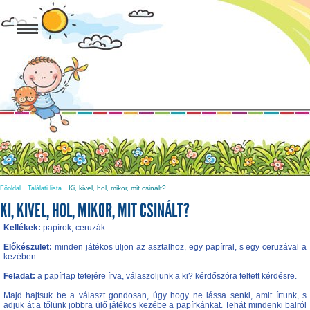
-
-
Ki, kivel, hol, mikor, mit csinált?
Főoldal
Találati lista
KI, KIVEL, HOL, MIKOR, MIT CSINÁLT?
Kellékek:
papírok, ceruzák.
Előkészület:
minden játékos üljön az asztalhoz, egy papírral, s egy ceruzával a
kezében.
Feladat:
a papírlap tetejére írva, válaszoljunk a ki? kérdőszóra feltett kérdésre.
Majd hajtsuk be a választ gondosan, úgy hogy ne lássa senki, amit írtunk, s
adjuk át a tőlünk jobbra ülő játékos kezébe a papírkánkat. Tehát mindenki balról