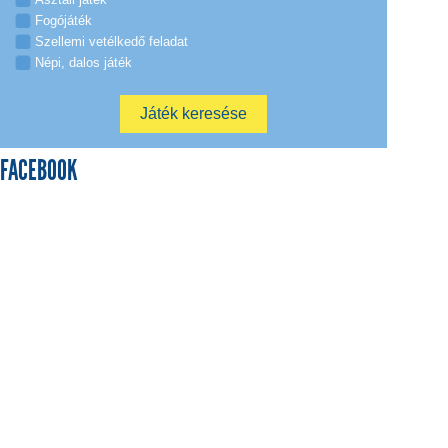
Fogójáték
Szellemi vetélkedő feladat
Népi, dalos játék
FACEBOOK