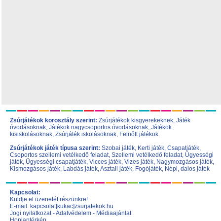
Zsúrjátékok korosztály szerint:
Zsúrjátékok kisgyerekeknek
,
Játék
óvodásoknak
,
Játékok nagycsoportos óvodásoknak
,
Játékok
kisiskolásoknak,
Zsúrjáték iskolásoknak
,
Felnőtt játékok
Zsúrjátékok játék típusa szerint:
Szobai játék
,
Kerti játék
,
Csapatjáték
,
Csoportos szellemi vetélkedő feladat
,
Szellemi vetélkedő feladat
,
Ügyességi
játék
,
Ügyességi csapatjáték
,
Vicces játék
,
Vizes játék
,
Nagymozgásos játék
,
Kismozgásos játék
,
Labdás játék
,
Asztali játék
,
Fogójáték
,
Népi, dalos játék
Kapcsolat:
Küldje el üzenetét részünkre!
E-mail: kapcsolat[kukac]zsurjatekok.hu
Jogi nyilatkozat
-
Adatvédelem
-
Médiaajánlat
Honlaptérkép