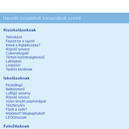
Hasonló zsúrjátékok korosztályok szerint
Kisiskolásoknak
Talicskázó
Fejezd be a rajzot!
Kinek a foglalkozása?
Röpülő szivacs
Cukorválogató
Térbeli különbségkereső
Labdatoló
Limbóóó!
Találós kérdések
Iskolásoknak
Filctollfogó
Italfelismerő
Lufifújó verseny
Röpülő szivacs
Vízen kinyíló papírvirágok
Tésztanyárs
Fázik a szék?
Kitalálod? Megkaphatod!
LEGOmozaik
Felnőtteknek