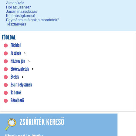
Almabúvár
Hol az üzenet?
Japán mazsolázás
Különbségkereső
Egymásra találnak a mondatok?
Tésztanyárs
FŐOLDAL
Főoldal
Játékok
Házhoz jön
Előkészületek
Ételek
Zsúr helyszínek
Táborok
Bérelhető
ZSÚRJÁTÉK KERESŐ
Kinek szól a játék: