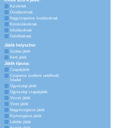
Kicsiknek
Óvodásoknak
Nagycsoportos óvodásoknak
Kisiskolásoknak
Iskolásoknak
Felnőtteknek
Játék helyszíne:
Szobai játék
Kerti játék
Játék típusa:
Csapatjáték
Csoportos szellemi vetélkedő
feladat
Ügyességi játék
Ügyességi csapatjáték
Vicces játék
Vizes játék
Nagymozgásos játék
Kismozgásos játék
Labdás játék
Asztali játék