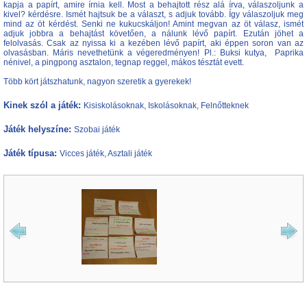
kapja a papírt, amire írnia kell. Most a behajtott rész alá írva, válaszoljunk a
kivel? kérdésre. Ismét hajtsuk be a választ, s adjuk tovább. Így válaszoljuk meg
mind az öt kérdést. Senki ne kukucskáljon! Amint megvan az öt válasz, ismét
adjuk jobbra a behajtást követően, a nálunk lévő papírt. Ezután jöhet a
felolvasás. Csak az nyissa ki a kezében lévő papírt, aki éppen soron van az
olvasásban. Máris nevethetünk a végeredményen! Pl.: Buksi kutya, Paprika
nénivel, a pingpong asztalon, tegnap reggel, mákos tésztát evett.
Több kört játszhatunk, nagyon szeretik a gyerekek!
Kinek szól a játék:
Kisiskolásoknak, Iskolásoknak, Felnőtteknek
Játék helyszíne:
Szobai játék
Játék típusa:
Vicces játék, Asztali játék