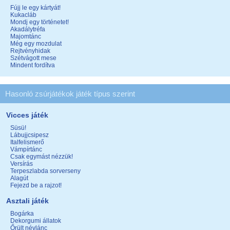
Fújj le egy kártyát!
Kukacláb
Mondj egy történetet!
Akadálytréfa
Majomtánc
Még egy mozdulat
Rejtvényhidak
Szétvágott mese
Mindent fordítva
Hasonló zsúrjátékok játék típus szerint
Vicces játék
Süsü!
Lábujjcsipesz
Italfelismerő
Vámpírtánc
Csak egymást nézzük!
Versírás
Terpeszlabda sorverseny
Alagút
Fejezd be a rajzot!
Asztali játék
Bogárka
Dekorgumi állatok
Őrült névlánc