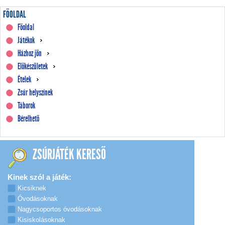
FŐOLDAL
Főoldal
Játékok
Házhoz jön
Előkészületek
Ételek
Zsúr helyszínek
Táborok
Bérelhető
ZSÚRJÁTÉK KERESŐ
Kinek szól a játék:
Kicsiknek
Óvodásoknak
Nagycsoportos óvodásoknak
Kisiskolásoknak