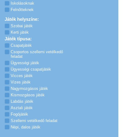
Iskolásoknak
Felnőtteknek
Játék helyszíne:
Szobai játék
Kerti játék
Játék típusa:
Csapatjáték
Csoportos szellemi vetélkedő
feladat
Ügyességi játék
Ügyességi csapatjáték
Vicces játék
Vizes játék
Nagymozgásos játék
Kismozgásos játék
Labdás játék
Asztali játék
Fogójáték
Szellemi vetélkedő feladat
Népi, dalos játék