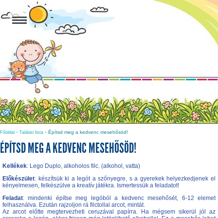
-
-
Építsd meg a kedvenc mesehősöd!
Főoldal
Találati lista
ÉPÍTSD MEG A KEDVENC MESEHŐSÖD!
Kellékek
: Lego Duplo, alkoholos filc. (alkohol, vatta)
Előkészület
: készítsük ki a legót a szőnyegre, s a gyerekek helyezkedjenek el
kényelmesen, felkészülve a kreatív játékra. Ismertessük a feladatot!
Feladat
: mindenki építse meg legóból a kedvenc mesehősét, 6-12 elemet
felhasználva. Ezután rajzoljon rá filctollal arcot, mintát.
Az arcot előtte megtervezheti ceruzával papírra. Ha mégsem sikerül jól az