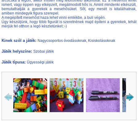
arcocska a legón, akkor frissen még letörölhető alkohollal. Ez a mesehős lehet
ismert, vagy éppen egy elképzelt, megálmodott hős is. Amint mindenki elkészült,
bemutathatják a gyerekek a mesehősüket. Sőt, egy mesét is kitalálhatnak,
amiben mindegyik figura szerepel.
A megépített mesehőst haza lehet vinni emlékbe, a buli végén.
Úgy készüljünk, hogy több figurát is szeretnének majd építeni a gyerekek, tehát
mérjük fel otthon a legó készletünket.:-)
Kinek szól a játék:
Nagycsoportos óvodásoknak, Kisiskolásoknak
Játék helyszíne:
Szobai játék
Játék típusa:
Ügyességi játék