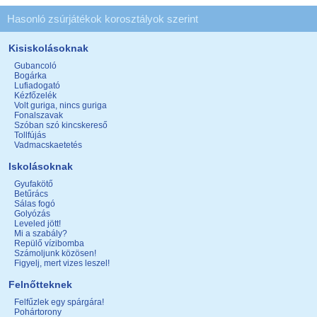
Hasonló zsúrjátékok korosztályok szerint
Kisiskolásoknak
Gubancoló
Bogárka
Lufiadogató
Kézfőzelék
Volt guriga, nincs guriga
Fonalszavak
Szóban szó kincskereső
Tollfújás
Vadmacskaetetés
Iskolásoknak
Gyufakötő
Betűrács
Sálas fogó
Golyózás
Leveled jött!
Mi a szabály?
Repülő vízibomba
Számoljunk közösen!
Figyelj, mert vizes leszel!
Felnőtteknek
Felfűzlek egy spárgára!
Pohártorony