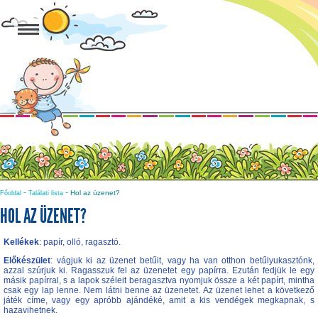
-
-
Hol az üzenet?
Főoldal
Találati lista
HOL AZ ÜZENET?
Kellékek
: papír, olló, ragasztó.
Előkészület
: vágjuk ki az üzenet betűit, vagy ha van otthon betűlyukasztónk,
azzal szúrjuk ki. Ragasszuk fel az üzenetet egy papírra. Ezután fedjük le egy
másik papírral, s a lapok széleit beragasztva nyomjuk össze a két papírt, mintha
csak egy lap lenne. Nem látni benne az üzenetet. Az üzenet lehet a következő
játék címe, vagy egy apróbb ajándéké, amit a kis vendégek megkapnak, s
hazavihetnek.