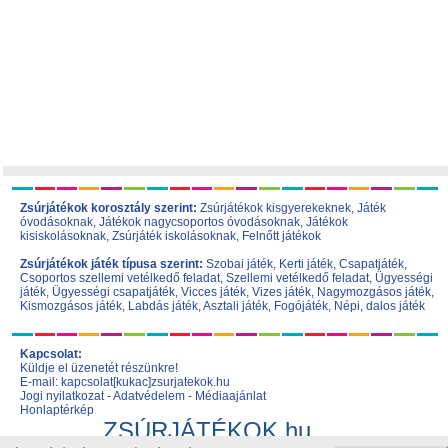
Zsúrjátékok korosztály szerint:
Zsúrjátékok kisgyerekeknek
,
Játék
óvodásoknak
,
Játékok nagycsoportos óvodásoknak
,
Játékok
kisiskolásoknak,
Zsúrjáték iskolásoknak
,
Felnőtt játékok
Zsúrjátékok játék típusa szerint:
Szobai játék
,
Kerti játék
,
Csapatjáték
,
Csoportos szellemi vetélkedő feladat
,
Szellemi vetélkedő feladat
,
Ügyességi
játék
,
Ügyességi csapatjáték
,
Vicces játék
,
Vizes játék
,
Nagymozgásos játék
,
Kismozgásos játék
,
Labdás játék
,
Asztali játék
,
Fogójáték
,
Népi, dalos játék
Kapcsolat:
Küldje el üzenetét részünkre!
E-mail: kapcsolat[kukac]zsurjatekok.hu
Jogi nyilatkozat
-
Adatvédelem
-
Médiaajánlat
Honlaptérkép
ZSÚRJÁTÉKOK.hu