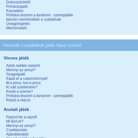
Dobozpöckölő
Poharazgató
Kacsatánc
Próbára teszem a tanárom - szerepjáték
Iskolás memóriafaló a családnak
Üvegpörgetés
Memóriafaló
Hasonló zsúrjátékok játék típus szerint
Vicces játék
Adok nektek valamit
Mennyi az annyi?
Szagolgató
Kapd el a cukorszörnyet!
Itt a piros, hol a piros
Ki vált szellemmé?
Kinek a szeme?
Próbára teszem a tanárom - szerepjáték
Repül a repcsi
Asztali játék
Fejezd be a rajzot!
Mi tűnt el?
Mennyi az annyi?
Csokibontás
Ajándékrabló