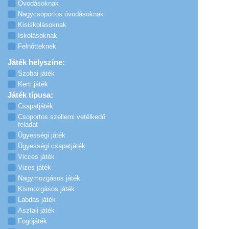
Óvodásoknak
Nagycsoportos óvodásoknak
Kisiskolásoknak
Iskolásoknak
Felnőtteknek
Játék helyszíne:
Szobai játék
Kerti játék
Játék típusa:
Csapatjáték
Csoportos szellemi vetélkedő
feladat
Ügyességi játék
Ügyességi csapatjáték
Vicces játék
Vizes játék
Nagymozgásos játék
Kismozgásos játék
Labdás játék
Asztali játék
Fogójáték