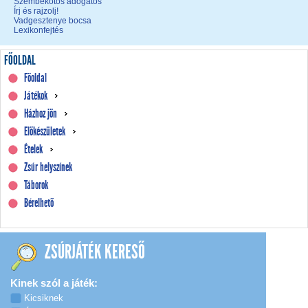
Szembekötős adogatós
Írj és rajzolj!
Vadgesztenye bocsa
Lexikonfejtés
FŐOLDAL
Főoldal
Játékok
Házhoz jön
Előkészületek
Ételek
Zsúr helyszínek
Táborok
Bérelhető
ZSÚRJÁTÉK KERESŐ
Kinek szól a játék:
Kicsiknek