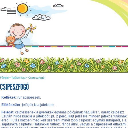
-
-
Csipeszfogó
Főoldal
Találati lista
CSIPESZFOGÓ
Kellékek
: ruhacsipeszek.
Előkészület
: jelöljük ki a játékteret.
Feladat
: csiptessenek a gyerekek egymás pólójának hátuljára 5 darab csipeszt.
Ezután hirdessük ki a játékidőt. pl. 2 perc. Rajt jelzésre minden játékos futásnak
ered. Futás közben meg kell szerezni minél több csipeszt egymás ruhájáról, s a
sajátunkra csiptetni. Hátunkkal falhoz, fához állni, vagyis a csipeszeket eltakarni