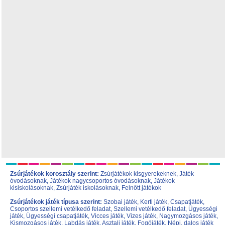
Zsúrjátékok korosztály szerint:
Zsúrjátékok kisgyerekeknek
,
Játék
óvodásoknak
,
Játékok nagycsoportos óvodásoknak
,
Játékok
kisiskolásoknak,
Zsúrjáték iskolásoknak
,
Felnőtt játékok
Zsúrjátékok játék típusa szerint:
Szobai játék
,
Kerti játék
,
Csapatjáték
,
Csoportos szellemi vetélkedő feladat
,
Szellemi vetélkedő feladat
,
Ügyességi
játék
,
Ügyességi csapatjáték
,
Vicces játék
,
Vizes játék
,
Nagymozgásos játék
,
Kismozgásos játék
,
Labdás játék
,
Asztali játék
,
Fogójáték
,
Népi, dalos játék