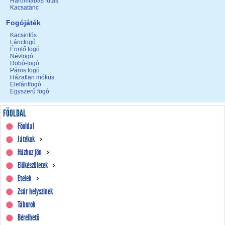
Háromlábas futás
Kacsatánc
Fogójáték
Kacsintós
Láncfogó
Érintő fogó
Névfogó
Dobó-fogó
Páros fogó
Házatlan mókus
Elefántfogó
Egyszerű fogó
FŐOLDAL
Főoldal
Játékok
Házhoz jön
Előkészületek
Ételek
Zsúr helyszínek
Táborok
Bérelhető