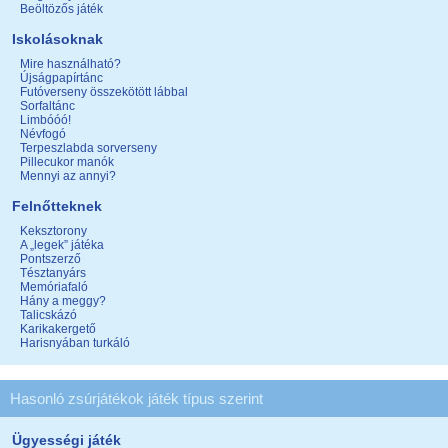
Beöltözős játék
Iskolásoknak
Mire használható?
Újságpapírtánc
Futóverseny összekötött lábbal
Sorfaltánc
Limbóóó!
Névfogó
Terpeszlabda sorverseny
Pillecukor manók
Mennyi az annyi?
Felnőtteknek
Keksztorony
A „legek” játéka
Pontszerző
Tésztanyárs
Memóriafaló
Hány a meggy?
Talicskázó
Karikakergető
Harisnyában turkáló
Hasonló zsúrjátékok játék típus szerint
Ügyességi játék