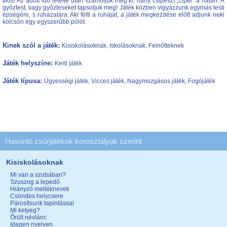
tilos! Az adott idő letelte után számoljuk meg ki, hány csipeszt „cipel” a hátán. A
győztest, vagy győzteseket tapsoljuk meg! Játék közben vigyázzunk egymás testi
épségére, s ruházatára. Aki félti a ruháját, a játék megkezdése előtt adjunk neki
kölcsön egy egyszerűbb pólót.
Kinek szól a játék:
Kisiskolásoknak, Iskolásoknak, Felnőtteknek
Játék helyszíne:
Kerti játék
Játék típusa:
Ügyességi játék, Vicces játék, Nagymozgásos játék, Fogójáték
Hasonló zsúrjátékok korosztályok szerint
Kisiskolásoknak
Mi van a szobában?
Szuszog a lepedő
Hiányzó melléknevek
Csöndes helycsere
Párosítsunk tapintással
Mi ketyeg?
Őrült névlánc
Idegen nyelven