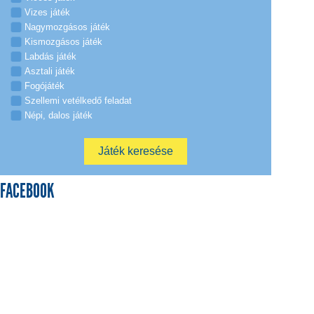
Vizes játék
Nagymozgásos játék
Kismozgásos játék
Labdás játék
Asztali játék
Fogójáték
Szellemi vetélkedő feladat
Népi, dalos játék
FACEBOOK