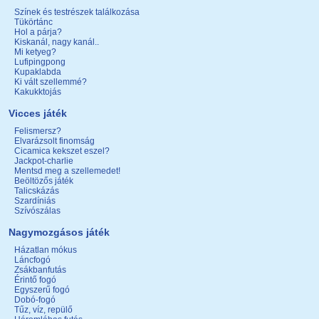
Színek és testrészek találkozása
Tükörtánc
Hol a párja?
Kiskanál, nagy kanál..
Mi ketyeg?
Lufipingpong
Kupaklabda
Ki vált szellemmé?
Kakukktojás
Vicces játék
Felismersz?
Elvarázsolt finomság
Cicamica kekszet eszel?
Jackpot-charlie
Mentsd meg a szellemedet!
Beöltözős játék
Talicskázás
Szardíniás
Szívószálas
Nagymozgásos játék
Házatlan mókus
Láncfogó
Zsákbanfutás
Érintő fogó
Egyszerű fogó
Dobó-fogó
Tűz, víz, repülő