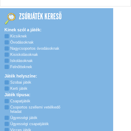
ZSÚRJÁTÉK KERESŐ
Kinek szól a játék:
Kicsiknek
Óvodásoknak
Nagycsoportos óvodásoknak
Kisiskolásoknak
Iskolásoknak
Felnőtteknek
Játék helyszíne:
Szobai játék
Kerti játék
Játék típusa:
Csapatjáték
Csoportos szellemi vetélkedő
feladat
Ügyességi játék
Ügyességi csapatjáték
Vicces játék