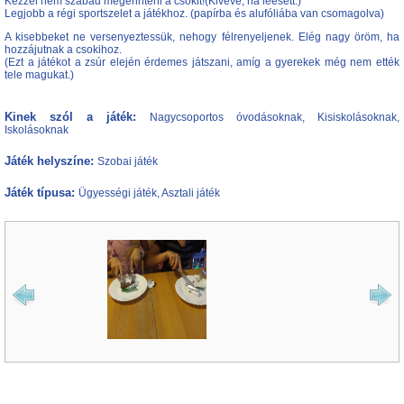
Kézzel nem szabad megérinteni a csokit!(Kivéve, ha leesett.)
Legjobb a régi sportszelet a játékhoz. (papírba és alufóliába van csomagolva)
A kisebbeket ne versenyeztessük, nehogy félrenyeljenek. Elég nagy öröm, ha
hozzájutnak a csokihoz.
(Ezt a játékot a zsúr elején érdemes játszani, amíg a gyerekek még nem ették
tele magukat.)
Kinek szól a játék:
Nagycsoportos óvodásoknak, Kisiskolásoknak,
Iskolásoknak
Játék helyszíne:
Szobai játék
Játék típusa:
Ügyességi játék, Asztali játék