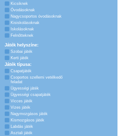
Kicsiknek
Óvodásoknak
Nagycsoportos óvodásoknak
Kisiskolásoknak
Iskolásoknak
Felnőtteknek
Játék helyszíne:
Szobai játék
Kerti játék
Játék típusa:
Csapatjáték
Csoportos szellemi vetélkedő
feladat
Ügyességi játék
Ügyességi csapatjáték
Vicces játék
Vizes játék
Nagymozgásos játék
Kismozgásos játék
Labdás játék
Asztali játék