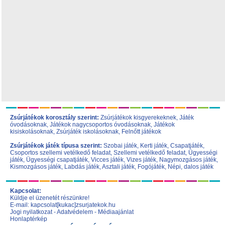
Zsúrjátékok korosztály szerint:
Zsúrjátékok kisgyerekeknek
,
Játék
óvodásoknak
,
Játékok nagycsoportos óvodásoknak
,
Játékok
kisiskolásoknak,
Zsúrjáték iskolásoknak
,
Felnőtt játékok
Zsúrjátékok játék típusa szerint:
Szobai játék
,
Kerti játék
,
Csapatjáték
,
Csoportos szellemi vetélkedő feladat
,
Szellemi vetélkedő feladat
,
Ügyességi
játék
,
Ügyességi csapatjáték
,
Vicces játék
,
Vizes játék
,
Nagymozgásos játék
,
Kismozgásos játék
,
Labdás játék
,
Asztali játék
,
Fogójáték
,
Népi, dalos játék
Kapcsolat:
Küldje el üzenetét részünkre!
E-mail: kapcsolat[kukac]zsurjatekok.hu
Jogi nyilatkozat
-
Adatvédelem
-
Médiaajánlat
Honlaptérkép