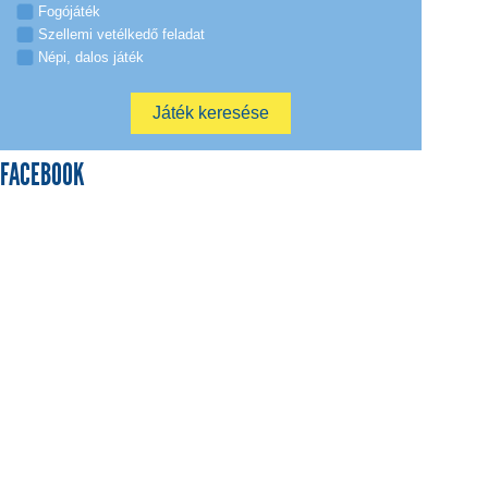
Fogójáték
Szellemi vetélkedő feladat
Népi, dalos játék
FACEBOOK