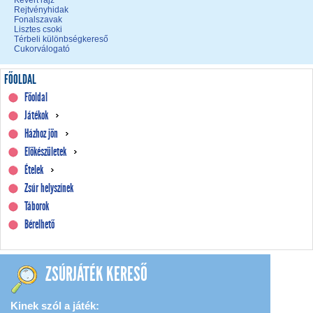
Kevert rajz
Rejtvényhidak
Fonalszavak
Lisztes csoki
Térbeli különbségkereső
Cukorválogató
FŐOLDAL
Főoldal
Játékok
Házhoz jön
Előkészületek
Ételek
Zsúr helyszínek
Táborok
Bérelhető
ZSÚRJÁTÉK KERESŐ
Kinek szól a játék: