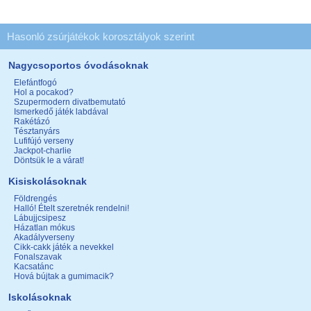
Hasonló zsúrjátékok korosztályok szerint
Nagycsoportos óvodásoknak
Elefántfogó
Hol a pocakod?
Szupermodern divatbemutató
Ismerkedő játék labdával
Rakétázó
Tésztanyárs
Lufifújó verseny
Jackpot-charlie
Döntsük le a várat!
Kisiskolásoknak
Földrengés
Halló! Ételt szeretnék rendelni!
Lábujjcsipesz
Házatlan mókus
Akadályverseny
Cikk-cakk játék a nevekkel
Fonalszavak
Kacsatánc
Hová bújtak a gumimacik?
Iskolásoknak