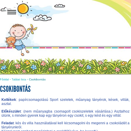
-
-
Csokibontás
Főoldal
Találati lista
CSOKIBONTÁS
Kellékek
: papírcsomagolású Sport szeletek, műanyag tányérok, kések, villák,
asztal.
Előkészület
: (nem műanyagba csomagolt csokiszeletek vásárlása.) Asztalhoz
ülünk, s minden gyerek kap egy tányéron egy csokit, s egy kést és egy villát.
Feladat
: kés és villa használatával kell kicsomagolni és megenni a csokoládét a
tányérunkról.