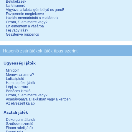
Betűkekszek
Italfelismerő
Vigyázz, a labda gömbölyű és gurul!
Eszperente megtekerve
Iskolás memóriafaló a családnak
Orrom, fülem merre vagy?
Én elmentem a vásárba
Fej vagy írás?
Gesztenye röppencs
Hasonló zsúrjátékok játék típus szerint
Ügyességi játék
Minigolf
Mennyi az annyi?
Luficsiptető
Hamupipőke játék
Lépj az orrára
Bohócos kirakó
Orrom, fülem merre vagy?
Akadálypálya a lakásban vagy a kertben
Az elveszett kalap
Asztali játék
Dekorgumi állatok
Szóösszeszerelő
Finom rulett játék