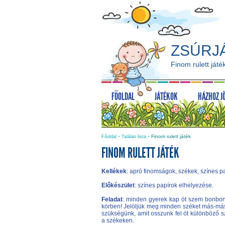
ZSÚRJ
Finom rulett játé
FŐOLDAL
JÁTÉKOK
HÁZHOZ J
-
-
Finom rulett játék
Főoldal
Találati lista
FINOM RULETT JÁTÉK
Kellékek
: apró finomságok, székek, színes p
Előkészület
: színes papírok elhelyezése.
Feladat
: minden gyerek kap öt szem bonbont, 
körben! Jelöljük meg minden széket más-más
szükségünk, amit osszunk fel öt különböző 
a székeken.