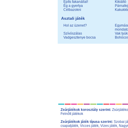
Építs fakanállal!
Kikiáltó
Ég a gyertya
Párnafej
Célbazokni
Kakukkt
Asztali játék
Hol az üzenet?
Egymásr
mondat
Szívószálas
Vak tyúk
Vadgesztenye bocsa
Bohócos
Zsúrjátékok korosztály szerint:
Zsúrjáték
Felnőtt játékok
Zsúrjátékok játék típusa szerint:
Szobai j
csapatjáték
,
Vicces játék
,
Vizes játék
,
Nagym