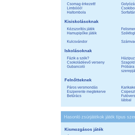
Csomag érkezett!
Golyózá
Limbóóó!
Csokibo
Haltombola
Sorfaltá
Kisiskolásoknak
Kézszorítós játék
Felisme
Hamupipőke játék
Székfog
Kulcsvándor
Számva
Iskolásoknak
Fázik a szék?
Házipuz
Csokoládéevő verseny
Szagold 
Gubancoló
Próbára
szerepjá
Felnőtteknek
Páros versmondás
Karikak
Eszperente megtekerve
Csipesz
Betűrács
Futóvers
lábbal
Hasonló zsúrjátékok játék típus szer
Kismozgásos játék