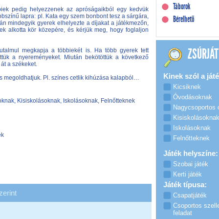
Táborok
biek pedig helyezzenek az apróságaikból egy kedvük
öbbszínű lapra: pl. Kata egy szem bonbont tesz a sárgára,
Bérelhető
án mindegyik gyerek elhelyezte a díjakat a játékmezőn,
k alkotta kör közepére, és kérjük meg, hogy foglaljon
ZSÚRJÁT
jutalmul megkapja a többiekét is. Ha több gyerek tett
öttük a nyereményeket. Miután bekötöttük a következő
át a székeket.
Kinek szól a játé
 megoldhatjuk. Pl. színes cetlik kihúzása kalapból…
Kicsiknek
Óvodásoknak
nak, Kisiskolásoknak, Iskolásoknak, Felnőtteknek
Nagycsoportos
Kisiskolásokna
Iskolásoknak
ék
Felnőtteknek
Játék helyszíne:
Szobai játék
Kerti játék
Játék típusa:
zerint
Csapatjáték
Csoportos szell
feladat