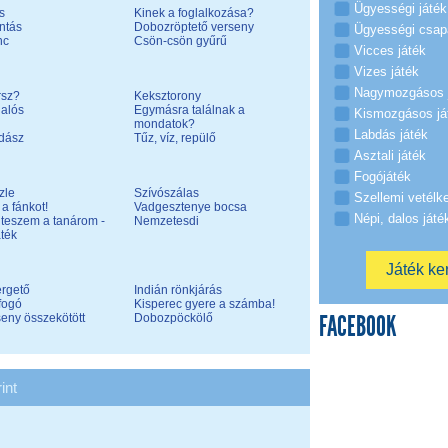
Ügyességi játék
s
Kinek a foglalkozása?
ntás
Dobozröptető verseny
Ügyességi csap
nc
Csön-csön gyűrű
Vicces játék
Vizes játék
Nagymozgásos 
rsz?
Keksztorony
lalós
Egymásra találnak a
Kismozgásos já
mondatok?
Labdás játék
dász
Tűz, víz, repülő
Asztali játék
Fogójáték
zle
Szívószálas
Szellemi vetélk
a fánkot!
Vadgesztenye bocsa
Népi, dalos játé
 teszem a tanárom -
Nemzetesdi
ték
ergető
Indián rönkjárás
fogó
Kisperec gyere a számba!
FACEBOOK
eny összekötött
Dobozpöckölő
int