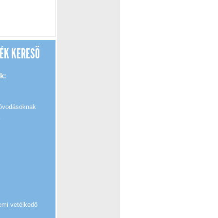
ÉK KERESŐ
k:
 óvodásoknak
k
emi vetélkedő