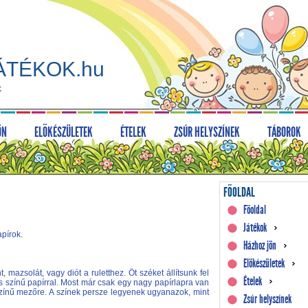
ÁTÉKOK.hu
k
ÖN
ELŐKÉSZÜLETEK
ÉTELEK
ZSÚR HELYSZÍNEK
TÁBOROK
FŐOLDAL
Főoldal
Játékok
apírok.
Házhoz jön
Előkészületek
mazsolát, vagy diót a ruletthez. Öt széket állítsunk fel
Ételek
 színű papírral. Most már csak egy nagy papírlapra van
színű mezőre. A színek persze legyenek ugyanazok, mint
Zsúr helyszínek