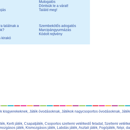
Mutogatós
Döntsük le a várat!
ojás
Találd meg!
a találnak a
Szembekötős adogatós
ok?
Marcipángyurmázás
Kódolt rejtvény
 kirakó
ok kisgyerekeknek
,
Játék óvodásoknak
,
Játékok nagycsoportos óvodásoknak
,
Játék
áték
,
Kerti játék
,
Csapatjáték
,
Csoportos szellemi vetélkedő feladat
,
Szellemi vetélke
ozgásos játék
,
Kismozgásos játék
,
Labdás játék
,
Asztali játék
,
Fogójáték
,
Népi, da