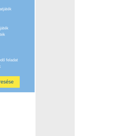
atjáték
játék
ték
edő feladat
k