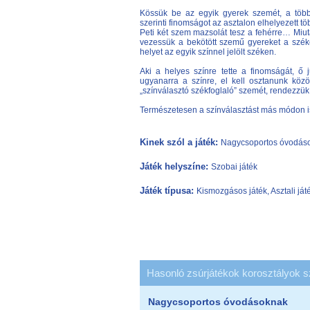
Kössük be az egyik gyerek szemét, a töb
szerinti finomságot az asztalon elhelyezett t
Peti két szem mazsolát tesz a fehérre… Miut
vezessük a bekötött szemű gyereket a széke
helyet az egyik színnel jelölt széken.
Aki a helyes színre tette a finomságát, ő 
ugyanarra a színre, el kell osztanunk köz
„színválasztó székfoglaló” szemét, rendezzük 
Természetesen a színválasztást más módon is
Kinek szól a játék:
Nagycsoportos óvodások
Játék helyszíne:
Szobai játék
Játék típusa:
Kismozgásos játék, Asztali ját
Hasonló zsúrjátékok korosztályok s
Nagycsoportos óvodásoknak