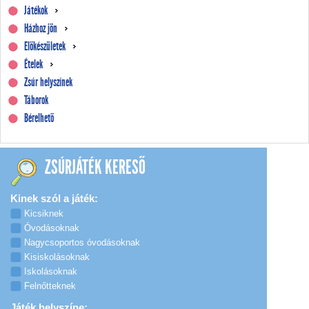
Játékok
Házhoz jön
Előkészületek
Ételek
Zsúr helyszínek
Táborok
Bérelhető
ZSÚRJÁTÉK KERESŐ
Kinek szól a játék:
Kicsiknek
Óvodásoknak
Nagycsoportos óvodásoknak
Kisiskolásoknak
Iskolásoknak
Felnőtteknek
Játék helyszíne: