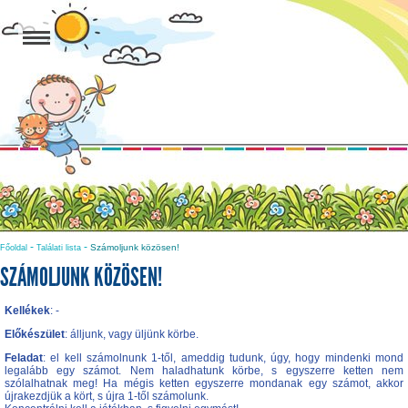
-
-
Számoljunk közösen!
Főoldal
Találati lista
SZÁMOLJUNK KÖZÖSEN!
Kellékek
: -
Előkészület
: álljunk, vagy üljünk körbe.
Feladat
: el kell számolnunk 1-től, ameddig tudunk, úgy, hogy mindenki mond
legalább egy számot. Nem haladhatunk körbe, s egyszerre ketten nem
szólalhatnak meg! Ha mégis ketten egyszerre mondanak egy számot, akkor
újrakezdjük a kört, s újra 1-től számolunk.