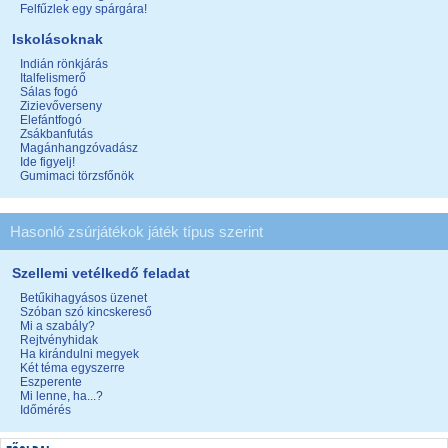
Felfűzlek egy spárgára!
Iskolásoknak
Indián rönkjárás
Italfelismerő
Sálas fogó
Zizievőverseny
Elefántfogó
Zsákbanfutás
Magánhangzóvadász
Ide figyelj!
Gumimaci törzsfőnök
Hasonló zsúrjátékok játék típus szerint
Szellemi vetélkedő feladat
Betűkihagyásos üzenet
Szóban szó kincskereső
Mi a szabály?
Rejtvényhidak
Ha kirándulni megyek
Két téma egyszerre
Eszperente
Mi lenne, ha...?
Időmérés