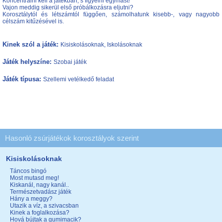
Koncentrálni kell a játékban, s figyelni egymást!
Vajon meddig sikerül első próbálkozásra eljutni?
Korosztálytól és létszámtól függően, számolhatunk kisebb-, vagy nagyobb
célszám kitűzésével is.
Kinek szól a játék:
Kisiskolásoknak, Iskolásoknak
Játék helyszíne:
Szobai játék
Játék típusa:
Szellemi vetélkedő feladat
Hasonló zsúrjátékok korosztályok szerint
Kisiskolásoknak
Táncos bingó
Most mutasd meg!
Kiskanál, nagy kanál..
Természetvadász játék
Hány a meggy?
Utazik a víz, a szivacsban
Kinek a foglalkozása?
Hová bújtak a gumimacik?