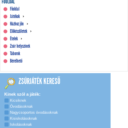
FŐOLDAL
Főoldal
Játékok
Házhoz jön
Előkészületek
Ételek
Zsúr helyszínek
Táborok
Bérelhető
ZSÚRJÁTÉK KERESŐ
Kinek szól a játék:
Kicsiknek
Óvodásoknak
Nagycsoportos óvodásoknak
Kisiskolásoknak
Iskolásoknak