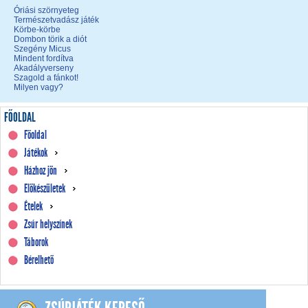
Óriási szörnyeteg
Természetvadász játék
Körbe-körbe
Dombon törik a diót
Szegény Micus
Mindent fordítva
Akadályverseny
Szagold a fánkot!
Milyen vagy?
FŐOLDAL
Főoldal
Játékok
Házhoz jön
Előkészületek
Ételek
Zsúr helyszínek
Táborok
Bérelhető