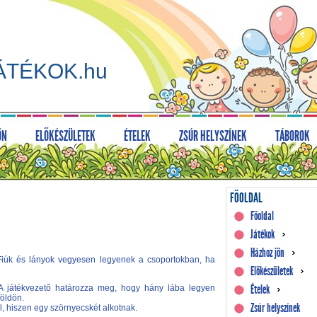
ÁTÉKOK.hu
ÖN
ELŐKÉSZÜLETEK
ÉTELEK
ZSÚR HELYSZÍNEK
TÁBOROK
FŐOLDAL
Főoldal
Játékok
Házhoz jön
. Fiúk és lányok vegyesen legyenek a csoportokban, ha
Előkészületek
Ételek
 A játékvezető határozza meg, hogy hány lába legyen
földön.
Zsúr helyszínek
, hiszen egy szörnyecskét alkotnak.