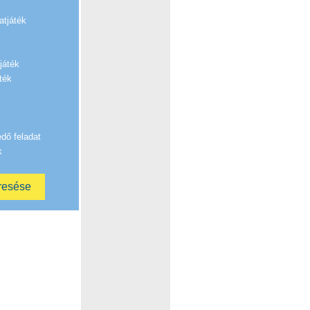
atjáték
játék
ték
edő feladat
k