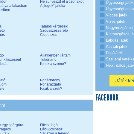
ndor
Ne süllyeszd el a csónakot!
Ügyességi játék
pálya a lakásban
A „legek” játéka
Ügyességi csap
ertben
Vicces játék
Vizes játék
a
Találós kérdések
Nagymozgásos 
tető
Szóösszeszerelő
Kismozgásos já
gés
Csipeszes
Labdás játék
Asztali játék
Fogójáték
ogó
Állatkertben jártam
Szellemi vetélk
unk közösen!
Tükörtánc
abdát!
Kinek a szeme?
Népi, dalos játé
gató
Pohártorony
ajom
Poharazgató
zle
Fázik a szék?
FACEBOOK
int
k egy spárgára!
Filctollfogó
ragacs
Lábujjcsipesz
ltál?
Szuszog a lepedő