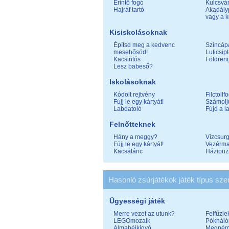
Érintő fogó
Kulcsvá
Hajráf tartó
Akadály
vagy a k
Kisiskolásoknak
Építsd meg a kedvenc
Színcáp
mesehősöd!
Luficsip
Kacsintós
Földren
Lesz babeső?
Iskolásoknak
Kódolt rejtvény
Filctollf
Fújj le egy kártyát!
Számolj
Labdatoló
Fújd a l
Felnőtteknek
Hány a meggy?
Vízcsur
Fújj le egy kártyát!
Vezérm
Kacsatánc
Házipuz
Hasonló zsúrjátékok játék típus szer
Ügyességi játék
Merre vezet az utunk?
Felfűzle
LEGOmozaik
Pókháló
Almahéjkígyó
Megnému