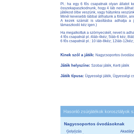
Pl.: ha egy 6 fős csapatnak olyan állatot ke
összekapaszkodnunk, hogy 4 láb nem állhat a 
játékost ölbe veszünk, vagy hátunkra veszünk
Minél kevesebb lábbal állhatunk a földön, an
A kezek számát is utasításba adhatja a 
támaszkodó kéz igen.)
Ha megalkottuk a szörnyecskét, nevet is adhat
4 fős csapatnál pl.:4láb-4kéz; 5láb-6 kéz, 8
6 fős csapatnál pl.: 10 láb-8kéz; 12láb-12k
Kinek szól a játék:
Nagycsoportos óvodások
Játék helyszíne:
Szobai játék, Kerti játék
Játék típusa:
Ügyességi játék, Ügyességi cs
Hasonló zsúrjátékok korosztályok s
Nagycsoportos óvodásoknak
Golyózás
Akadály