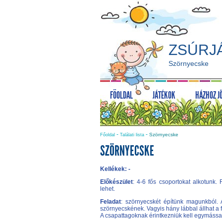
ZSÚRJ
Szörnyecske
FŐOLDAL
JÁTÉKOK
HÁZHOZ J
-
-
Szörnyecske
Főoldal
Találati lista
SZÖRNYECSKE
Kellékek: -
Előkészület
: 4-6 fős csoportokat alkotunk
lehet.
Feladat
: szörnyecskét építünk magunkból.
szörnyecskének. Vagyis hány lábbal állhat a 
A csapattagoknak érintkezniük kell egymással