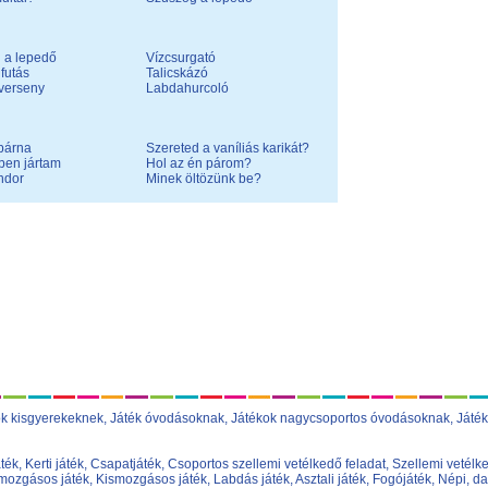
 a lepedő
Vízcsurgató
futás
Talicskázó
verseny
Labdahurcoló
párna
Szereted a vaníliás karikát?
tben jártam
Hol az én párom?
ndor
Minek öltözünk be?
ok kisgyerekeknek
,
Játék óvodásoknak
,
Játékok nagycsoportos óvodásoknak
,
Játék
áték
,
Kerti játék
,
Csapatjáték
,
Csoportos szellemi vetélkedő feladat
,
Szellemi vetélke
ozgásos játék
,
Kismozgásos játék
,
Labdás játék
,
Asztali játék
,
Fogójáték
,
Népi, da