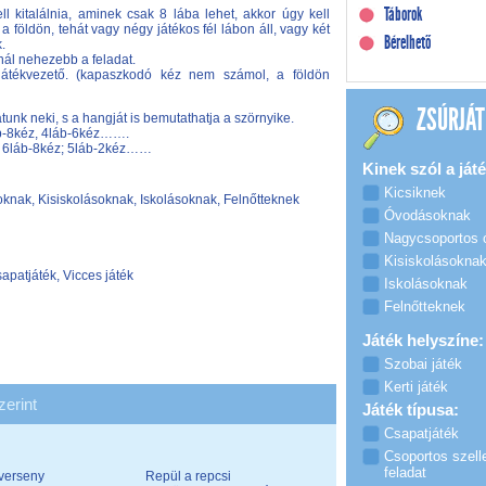
Táborok
ll kitalálnia, aminek csak 8 lába lehet, akkor úgy kell
földön, tehát vagy négy játékos fél lábon áll, vagy két
Bérelhető
.
nál nehezebb a feladat.
játékvezető. (kapaszkodó kéz nem számol, a földön
ZSÚRJÁT
unk neki, s a hangját is bemutathatja a szörnyike.
láb-8kéz, 4láb-6kéz…….
éz; 6láb-8kéz; 5láb-2kéz……
Kinek szól a játé
Kicsiknek
nak, Kisiskolásoknak, Iskolásoknak, Felnőtteknek
Óvodásoknak
Nagycsoportos
Kisiskolásokna
apatjáték, Vicces játék
Iskolásoknak
Felnőtteknek
Játék helyszíne:
Szobai játék
Kerti játék
zerint
Játék típusa:
Csapatjáték
Csoportos szell
feladat
verseny
Repül a repcsi