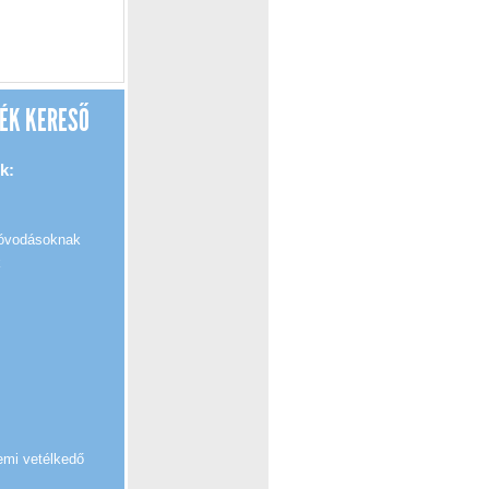
ÉK KERESŐ
k:
 óvodásoknak
k
emi vetélkedő