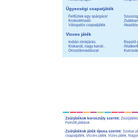
Ügyességi csapatjáték
Felfűzlek egy spárgára!
Szuszog
Krokodilriadó
Zsákban
Válogatós csapatjáték
Akadály
Vicces játék
Indián rönkjárás
Repülő 
Kiskanál, nagy kanál..
Állatker
Oroszlánvadászat
Kulcsvá
Zsúrjátékok korosztály szerint:
Zsúrjáték
Felnőtt játékok
Zsúrjátékok játék típusa szerint:
Szobai j
csapatjáték
,
Vicces játék
,
Vizes játék
,
Nagym