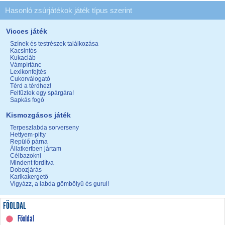
Hasonló zsúrjátékok játék típus szerint
Vicces játék
Színek és testrészek találkozása
Kacsintós
Kukacláb
Vámpírtánc
Lexikonfejtés
Cukorválogató
Térd a térdhez!
Felfűzlek egy spárgára!
Sapkás fogó
Kismozgásos játék
Terpeszlabda sorverseny
Hettyem-pitty
Repülő párna
Állatkertben jártam
Célbazokni
Mindent fordítva
Dobozjárás
Karikakergető
Vigyázz, a labda gömbölyű és gurul!
FŐOLDAL
Főoldal