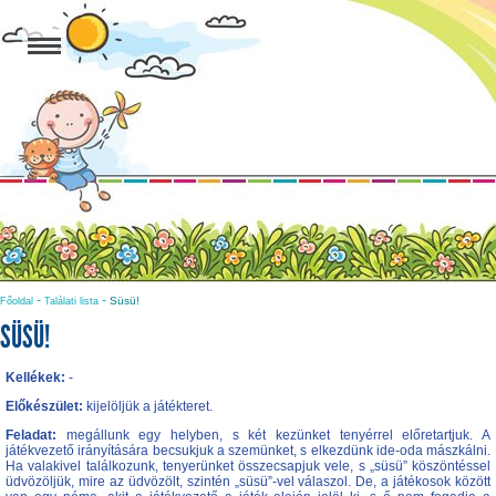
-
-
Süsü!
Főoldal
Találati lista
SÜSÜ!
Kellékek:
-
Előkészület:
kijelöljük a játékteret.
Feladat:
megállunk egy helyben, s két kezünket tenyérrel előretartjuk. A
játékvezető irányítására becsukjuk a szemünket, s elkezdünk ide-oda mászkálni.
Ha valakivel találkozunk, tenyerünket összecsapjuk vele, s „süsü” köszöntéssel
üdvözöljük, mire az üdvözölt, szintén „süsü”-vel válaszol. De, a játékosok között