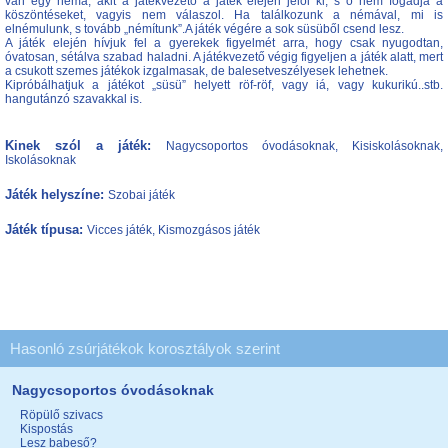
van egy néma, akit a játékvezető a játék elején jelöl ki, s ő nem fogadja a
köszöntéseket, vagyis nem válaszol. Ha találkozunk a némával, mi is
elnémulunk, s tovább „némítunk”.A játék végére a sok süsüből csend lesz.
A játék elején hívjuk fel a gyerekek figyelmét arra, hogy csak nyugodtan,
óvatosan, sétálva szabad haladni. A játékvezető végig figyeljen a játék alatt, mert
a csukott szemes játékok izgalmasak, de balesetveszélyesek lehetnek.
Kipróbálhatjuk a játékot „süsü” helyett röf-röf, vagy iá, vagy kukurikú..stb.
hangutánzó szavakkal is.
Kinek szól a játék:
Nagycsoportos óvodásoknak, Kisiskolásoknak,
Iskolásoknak
Játék helyszíne:
Szobai játék
Játék típusa:
Vicces játék, Kismozgásos játék
Hasonló zsúrjátékok korosztályok szerint
Nagycsoportos óvodásoknak
Röpülő szivacs
Kispostás
Lesz babeső?