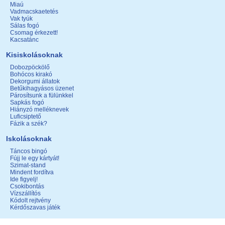
Miaú
Vadmacskaetetés
Vak tyúk
Sálas fogó
Csomag érkezett!
Kacsatánc
Kisiskolásoknak
Dobozpöckölő
Bohócos kirakó
Dekorgumi állatok
Betűkihagyásos üzenet
Párosítsunk a fülünkkel
Sapkás fogó
Hiányzó melléknevek
Luficsiptető
Fázik a szék?
Iskolásoknak
Táncos bingó
Fújj le egy kártyát!
Szimat-stand
Mindent fordítva
Ide figyelj!
Csokibontás
Vízszállítós
Kódolt rejtvény
Kérdőszavas játék