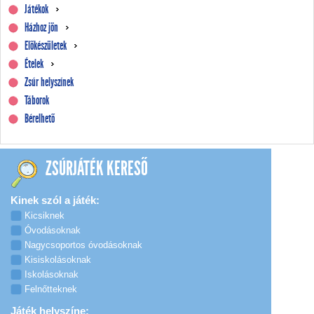
Játékok
Házhoz jön
Előkészületek
Ételek
Zsúr helyszínek
Táborok
Bérelhető
ZSÚRJÁTÉK KERESŐ
Kinek szól a játék:
Kicsiknek
Óvodásoknak
Nagycsoportos óvodásoknak
Kisiskolásoknak
Iskolásoknak
Felnőtteknek
Játék helyszíne: