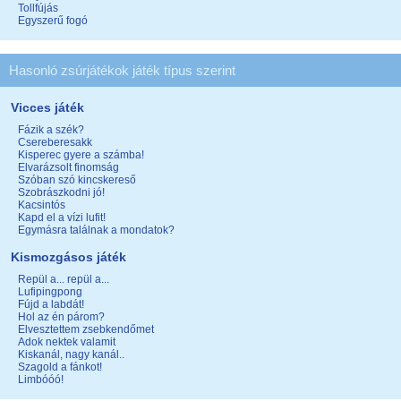
Tollfújás
Egyszerű fogó
Hasonló zsúrjátékok játék típus szerint
Vicces játék
Fázik a szék?
Csereberesakk
Kisperec gyere a számba!
Elvarázsolt finomság
Szóban szó kincskereső
Szobrászkodni jó!
Kacsintós
Kapd el a vízi lufit!
Egymásra találnak a mondatok?
Kismozgásos játék
Repül a... repül a...
Lufipingpong
Fújd a labdát!
Hol az én párom?
Elvesztettem zsebkendőmet
Adok nektek valamit
Kiskanál, nagy kanál..
Szagold a fánkot!
Limbóóó!