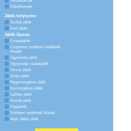
Iskolásoknak
Felnőtteknek
Játék helyszíne:
Szobai játék
Kerti játék
Játék típusa:
Csapatjáték
Csoportos szellemi vetélkedő
feladat
Ügyességi játék
Ügyességi csapatjáték
Vicces játék
Vizes játék
Nagymozgásos játék
Kismozgásos játék
Labdás játék
Asztali játék
Fogójáték
Szellemi vetélkedő feladat
Népi, dalos játék