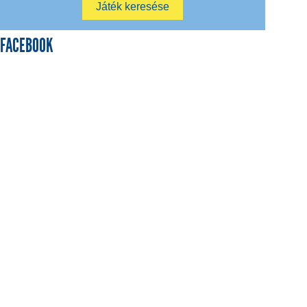
FACEBOOK