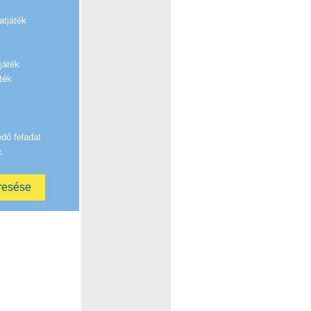
atjáték
játék
ték
edő feladat
k