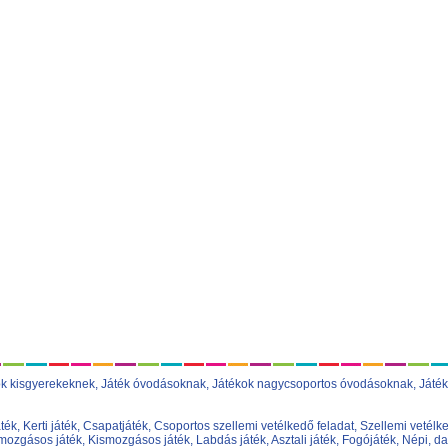
ok kisgyerekeknek
,
Játék óvodásoknak
,
Játékok nagycsoportos óvodásoknak
,
Játék
áték
,
Kerti játék
,
Csapatjáték
,
Csoportos szellemi vetélkedő feladat
,
Szellemi vetélke
ozgásos játék
,
Kismozgásos játék
,
Labdás játék
,
Asztali játék
,
Fogójáték
,
Népi, da