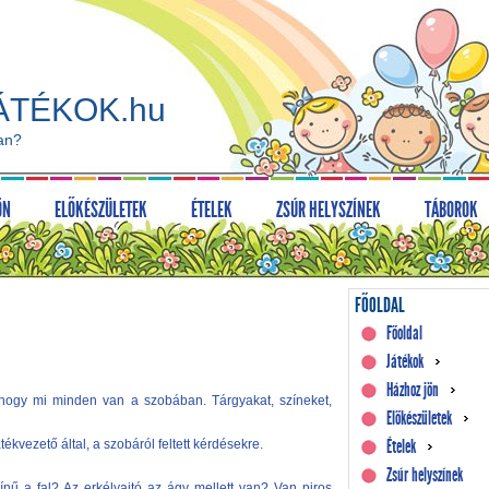
ÁTÉKOK.hu
an?
ÖN
ELŐKÉSZÜLETEK
ÉTELEK
ZSÚR HELYSZÍNEK
TÁBOROK
FŐOLDAL
Főoldal
Játékok
Házhoz jön
, hogy mi minden van a szobában. Tárgyakat, színeket,
Előkészületek
Ételek
tékvezető által, a szobáról feltett kérdésekre.
Zsúr helyszínek
ínű a fal? Az erkélyajtó az ágy mellett van? Van piros