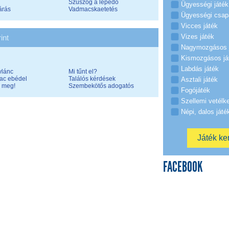
Szuszog a lepedő
Ügyességi játék
árás
Vadmacskaetetés
Ügyességi csap
Vicces játék
Vizes játék
int
Nagymozgásos 
Kismozgásos já
Labdás játék
vlánc
Mi tűnt el?
lac ebédel
Találós kérdések
Asztali játék
 meg!
Szembekötős adogatós
Fogójáték
Szellemi vetélk
Népi, dalos játé
FACEBOOK