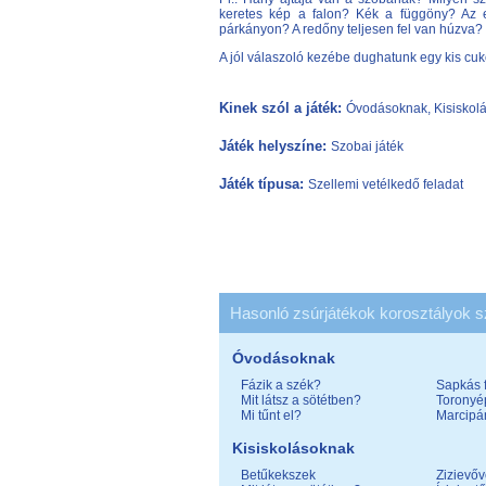
keretes kép a falon? Kék a függöny? Az 
párkányon? A redőny teljesen fel van húzva?
A jól válaszoló kezébe dughatunk egy kis cuk
Kinek szól a játék:
Óvodásoknak, Kisiskol
Játék helyszíne:
Szobai játék
Játék típusa:
Szellemi vetélkedő feladat
Hasonló zsúrjátékok korosztályok s
Óvodásoknak
Fázik a szék?
Sapkás 
Mit látsz a sötétben?
Toronyé
Mi tűnt el?
Marcipá
Kisiskolásoknak
Betűkekszek
Zizievő