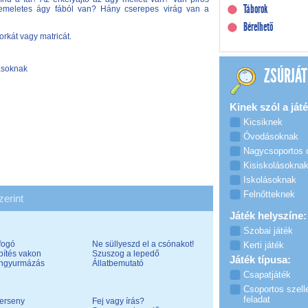
Táborok
emeletes ágy fából van? Hány cserepes virág van a
Bérelhető
orkát vagy matricát.
ásoknak
ZSÚRJÁT
Kinek szól a játé
Kicsiknek
Óvodásoknak
Nagycsoportos
Kisiskolásokna
Iskolásoknak
Felnőtteknek
zerint
Játék helyszíne:
Szobai játék
fogó
Ne süllyeszd el a csónakot!
Kerti játék
pítés vakon
Szuszog a lepedő
Játék típusa:
ngyurmázás
Állatbemutató
Csapatjáték
Csoportos szell
feladat
verseny
Fej vagy írás?