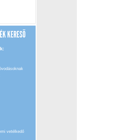
ÉK KERESŐ
k:
 óvodásoknak
k
emi vetélkedő