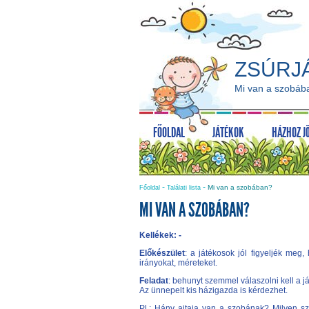
ZSÚRJ
Mi van a szobáb
FŐOLDAL
JÁTÉKOK
HÁZHOZ J
-
-
Mi van a szobában?
Főoldal
Találati lista
MI VAN A SZOBÁBAN?
Kellékek: -
Előkészület
: a játékosok jól figyeljék meg
irányokat, méreteket.
Feladat
: behunyt szemmel válaszolni kell a já
Az ünnepelt kis házigazda is kérdezhet.
Pl.: Hány ajtaja van a szobának? Milyen sz