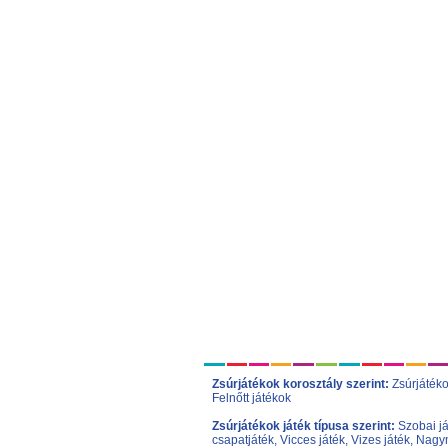
Zsúrjátékok korosztály szerint:
Zsúrjáték
Felnőtt játékok
Zsúrjátékok játék típusa szerint:
Szobai j
csapatjáték
,
Vicces játék
,
Vizes játék
,
Nagym