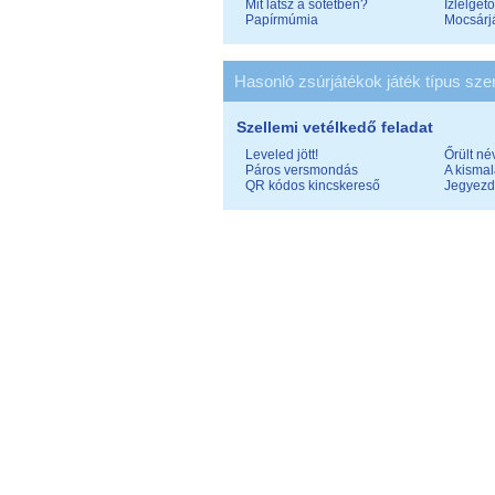
Mit látsz a sötétben?
Ízlelgető
Papírmúmia
Mocsárj
Hasonló zsúrjátékok játék típus szer
Szellemi vetélkedő feladat
Leveled jött!
Őrült né
Páros versmondás
A kisma
QR kódos kincskereső
Jegyezd