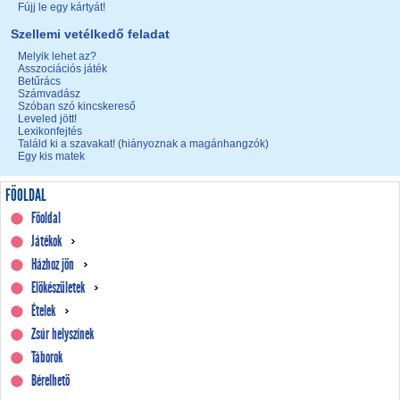
Fújj le egy kártyát!
Szellemi vetélkedő feladat
Melyik lehet az?
Asszociációs játék
Betűrács
Számvadász
Szóban szó kincskereső
Leveled jött!
Lexikonfejtés
Találd ki a szavakat! (hiányoznak a magánhangzók)
Egy kis matek
FŐOLDAL
Főoldal
Játékok
Házhoz jön
Előkészületek
Ételek
Zsúr helyszínek
Táborok
Bérelhető