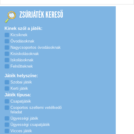
ZSÚRJÁTÉK KERESŐ
Kinek szól a játék:
Kicsiknek
Óvodásoknak
Nagycsoportos óvodásoknak
Kisiskolásoknak
Iskolásoknak
Felnőtteknek
Játék helyszíne:
Szobai játék
Kerti játék
Játék típusa:
Csapatjáték
Csoportos szellemi vetélkedő
feladat
Ügyességi játék
Ügyességi csapatjáték
Vicces játék