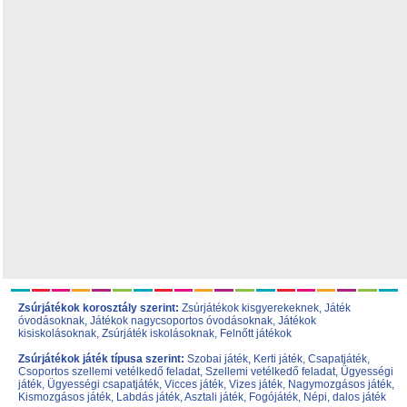
Zsúrjátékok korosztály szerint:
Zsúrjátékok kisgyerekeknek
,
Játék
óvodásoknak
,
Játékok nagycsoportos óvodásoknak
,
Játékok
kisiskolásoknak,
Zsúrjáték iskolásoknak
,
Felnőtt játékok
Zsúrjátékok játék típusa szerint:
Szobai játék
,
Kerti játék
,
Csapatjáték
,
Csoportos szellemi vetélkedő feladat
,
Szellemi vetélkedő feladat
,
Ügyességi
játék
,
Ügyességi csapatjáték
,
Vicces játék
,
Vizes játék
,
Nagymozgásos játék
,
Kismozgásos játék
,
Labdás játék
,
Asztali játék
,
Fogójáték
,
Népi, dalos játék