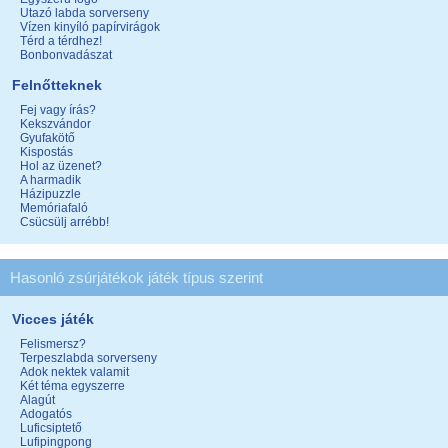
Utazó labda sorverseny
Vízen kinyíló papírvirágok
Térd a térdhez!
Bonbonvadászat
Felnőtteknek
Fej vagy írás?
Kekszvándor
Gyufakötő
Kispostás
Hol az üzenet?
A harmadik
Házipuzzle
Memóriafaló
Csücsülj arrébb!
Hasonló zsúrjátékok játék típus szerint
Vicces játék
Felismersz?
Terpeszlabda sorverseny
Adok nektek valamit
Két téma egyszerre
Alagút
Adogatós
Luficsiptető
Lufipingpong