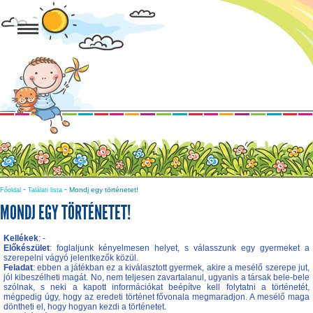
-
-
Mondj egy történetet!
Főoldal
Találati lista
MONDJ EGY TÖRTÉNETET!
Kellékek
: -
Előkészület
: foglaljunk kényelmesen helyet, s válasszunk egy gyermeket a
szerepelni vágyó jelentkezők közül.
Feladat
: ebben a játékban ez a kiválasztott gyermek, akire a mesélő szerepe jut,
jól kibeszélheti magát. No, nem teljesen zavartalanul, ugyanis a társak bele-bele
szólnak, s neki a kapott információkat beépítve kell folytatni a történetét,
mégpedig úgy, hogy az eredeti történet fővonala megmaradjon. A mesélő maga
döntheti el, hogy hogyan kezdi a történetet.