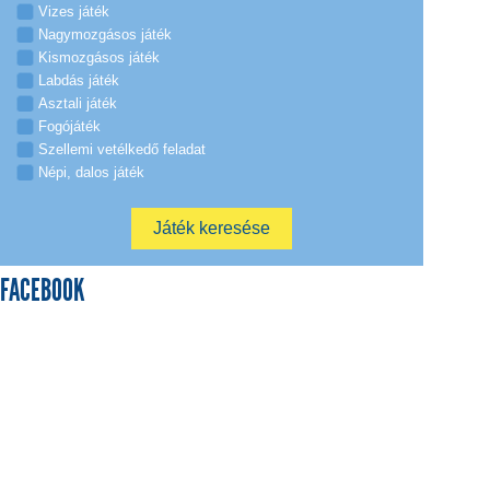
Vizes játék
Nagymozgásos játék
Kismozgásos játék
Labdás játék
Asztali játék
Fogójáték
Szellemi vetélkedő feladat
Népi, dalos játék
FACEBOOK