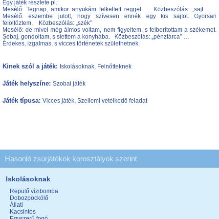
Egy játék részlete pl.:
Mesélő: Tegnap, amikor anyukám felkeltett reggel Közbeszólás: „sajt
Mesélő: eszembe jutott, hogy szívesen ennék egy kis sajtot. Gyorsan
felöltöztem, Közbeszólás: „szék”
Mesélő: de mivel még álmos voltam, nem figyeltem, s felborítottam a székemet.
Sebaj, gondoltam, s siettem a konyhába. Közbeszólás: „pénztárca” …
Érdekes, izgalmas, s vicces történetek születhetnek.
Kinek szól a játék:
Iskolásoknak, Felnőtteknek
Játék helyszíne:
Szobai játék
Játék típusa:
Vicces játék, Szellemi vetélkedő feladat
Hasonló zsúrjátékok korosztályok szerint
Iskolásoknak
Repülő vízibomba
Dobozpöckölő
Állati
Kacsintós
Egyszerű fogó