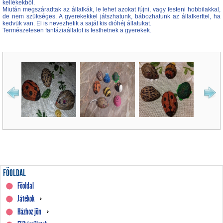
kellékekből.
Miután megszáradtak az állatkák, le lehet azokat fújni, vagy festeni hobbilakkal,
de nem szükséges. A gyerekekkel játszhatunk, bábozhatunk az állatkerttel, ha
kedvük van. El is nevezhetik a saját kis dióhéj állatukat.
Természetesen fantáziaállatot is festhetnek a gyerekek.
FŐOLDAL
Főoldal
Játékok
Házhoz jön