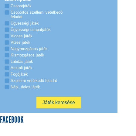
Csapatjáték
Csoportos szellemi vetélkedő
feladat
Ügyességi játék
Ügyességi csapatjáték
Vicces játék
Vizes játék
Nagymozgásos játék
Kismozgásos játék
Labdás játék
Asztali játék
Fogójáték
Szellemi vetélkedő feladat
Népi, dalos játék
FACEBOOK