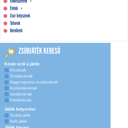
Előkészületek
Ételek
Zsúr helyszínek
Táborok
Bérelhető
ZSÚRJÁTÉK KERESŐ
Kinek szól a játék:
Kicsiknek
Óvodásoknak
Nagycsoportos óvodásoknak
Kisiskolásoknak
Iskolásoknak
Felnőtteknek
Játék helyszíne:
Szobai játék
Kerti játék
Játék típusa: