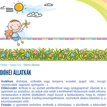
-
-
Dióhéj állatkák
Főoldal
Találati lista
DIÓHÉJ ÁLLATKÁK
Kellékek
: dióhéjak, vízfesték vagy tempera, ecsetek, (papír, olló, mozgó
szemecskék, ragasztó, gyöngyök…)
Előkészület
: terítsük le az asztalt védőterítővel vagy újságpapírral! Üljenek le a
gyerekek az asztalhoz, és adjuk oda nekik a kellékeket! Mutassunk nekik néhány
mintadarabot a dióhéj állatkákból, majd bízzuk a fantáziájukra, hogy ki, milyen
állatot szeretne festeni. Esetleg beszélgethetünk, nézhetünk állatos képeket is, a
kézműveskedés előtt.
Feladat
: a gyerekek kedvükre festhetik a dióhéjakat, s díszíthetik a kikészített