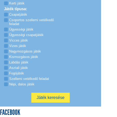
Kerti játék
Játék típusa:
Csapatjáték
Csoportos szellemi vetélkedő
feladat
Ügyességi játék
Ügyességi csapatjáték
Vicces játék
Vizes játék
Nagymozgásos játék
Kismozgásos játék
Labdás játék
Asztali játék
Fogójáték
Szellemi vetélkedő feladat
Népi, dalos játék
FACEBOOK