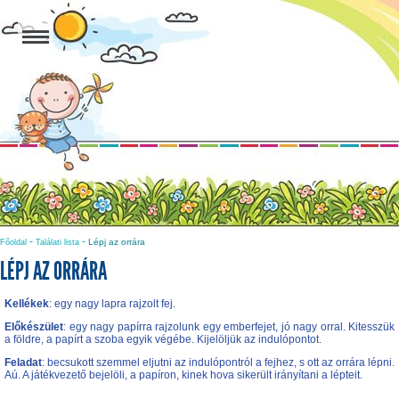
-
-
Lépj az orrára
Főoldal
Találati lista
LÉPJ AZ ORRÁRA
Kellékek
: egy nagy lapra rajzolt fej.
Előkészület
: egy nagy papírra rajzolunk egy emberfejet, jó nagy orral. Kitesszük
a földre, a papírt a szoba egyik végébe. Kijelöljük az indulópontot.
Feladat
: becsukott szemmel eljutni az indulópontról a fejhez, s ott az orrára lépni.
Aú. A játékvezető bejelöli, a papíron, kinek hova sikerült irányítani a lépteit.