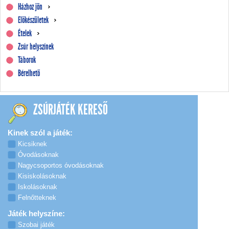
Házhoz jön
Előkészületek
Ételek
Zsúr helyszínek
Táborok
Bérelhető
ZSÚRJÁTÉK KERESŐ
Kinek szól a játék:
Kicsiknek
Óvodásoknak
Nagycsoportos óvodásoknak
Kisiskolásoknak
Iskolásoknak
Felnőtteknek
Játék helyszíne:
Szobai játék