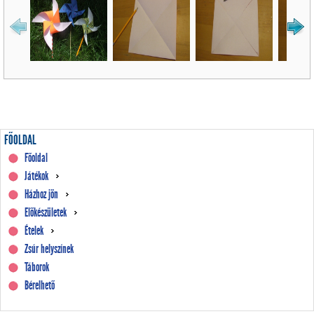
FŐOLDAL
Főoldal
Játékok
Házhoz jön
Előkészületek
Ételek
Zsúr helyszínek
Táborok
Bérelhető