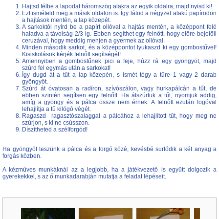
Hajtsd félbe a lapodat háromszög alakra az egyik oldalra, majd nyisd ki!
Ezt ismételd meg a másik oldalon is. Így látod a négyzet alakú papírodon
a hajtások mentén, a lap közepét.
A sarkoktól nyírd be a papírt ollóval a hajtás mentén, a középpont felé
haladva a távolság 2/3-ig. Ebben segíthet egy felnőtt, hogy előre bejelöli
ceruzával, hogy meddig menjen a gyermek az ollóval.
Minden második sarkot, és a középpontot lyukaszd ki egy gombostűvel!
Kisiskolások kérjék felnőtt segítségét!
Amennyiben a gombostűnek pici a feje, húzz rá egy gyöngyöt, majd
szúrd fel egymás után a sarkokat!
Így dugd át a tűt a lap közepén, s ismét tégy a tűre 1 vagy 2 darab
gyöngyöt.
Szúrd át óvatosan a radíron, szívószálon, vagy hurkapálcán a tűt, de
ebben szintén segítsen egy felnőtt. Ha átszúrtuk a tűt, nyomjuk addig,
amíg a gyöngy és a pálca össze nem érnek. A felnőtt ezután fogóval
lehajlítja a tű kilógó végét.
Ragaszd ragasztószalaggal a pálcához a lehajlított tűt, hogy meg ne
szúrjon, s ki ne csússzon.
Díszítheted a szélforgód!
Ha gyöngyöt teszünk a pálca és a forgó közé, kevésbé surlódik a két anyag a
forgás közben.
A kézműves munkáknál az a legjobb, ha a játékvezető is együtt dolgozik a
gyerekekkel, s az ő munkadarabján mutatja a feladat lépéseit.