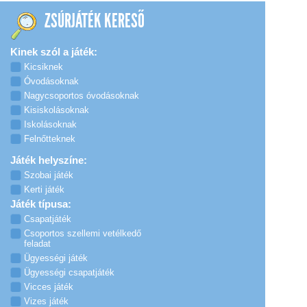
ZSÚRJÁTÉK KERESŐ
Kinek szól a játék:
Kicsiknek
Óvodásoknak
Nagycsoportos óvodásoknak
Kisiskolásoknak
Iskolásoknak
Felnőtteknek
Játék helyszíne:
Szobai játék
Kerti játék
Játék típusa:
Csapatjáték
Csoportos szellemi vetélkedő
feladat
Ügyességi játék
Ügyességi csapatjáték
Vicces játék
Vizes játék