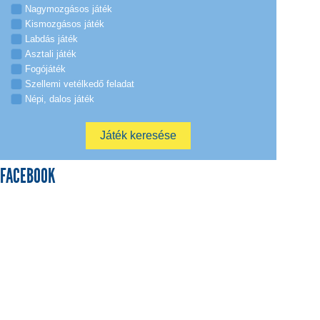
Nagymozgásos játék
Kismozgásos játék
Labdás játék
Asztali játék
Fogójáték
Szellemi vetélkedő feladat
Népi, dalos játék
FACEBOOK