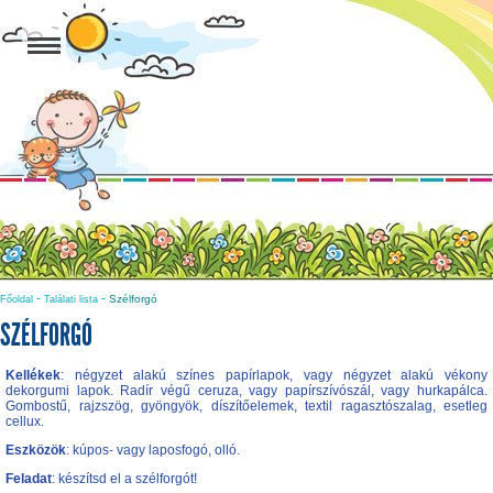
-
-
Szélforgó
Főoldal
Találati lista
SZÉLFORGÓ
Kellékek
: négyzet alakú színes papírlapok, vagy négyzet alakú vékony
dekorgumi lapok. Radír végű ceruza, vagy papírszívószál, vagy hurkapálca.
Gombostű, rajzszög, gyöngyök, díszítőelemek, textil ragasztószalag, esetleg
cellux.
Eszközök
: kúpos- vagy laposfogó, olló.
Feladat
: készítsd el a szélforgót!