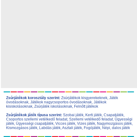
Zsúrjátékok korosztály szerint:
Zsúrjátékok kisgyerekeknek
,
Játék
óvodásoknak
,
Játékok nagycsoportos óvodásoknak
,
Játékok
kisiskolásoknak,
Zsúrjáték iskolásoknak
,
Felnőtt játékok
Zsúrjátékok játék típusa szerint:
Szobai játék
,
Kerti játék
,
Csapatjáték
,
Csoportos szellemi vetélkedő feladat
,
Szellemi vetélkedő feladat
,
Ügyességi
játék
,
Ügyességi csapatjáték
,
Vicces játék
,
Vizes játék
,
Nagymozgásos játék
,
Kismozgásos játék
,
Labdás játék
,
Asztali játék
,
Fogójáték
,
Népi, dalos játék