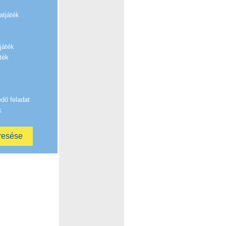
atjáték
játék
ték
edő feladat
k