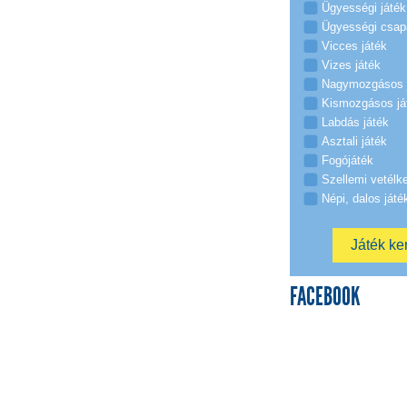
Ügyességi játék
Ügyességi csap
Vicces játék
Vizes játék
Nagymozgásos 
Kismozgásos já
Labdás játék
Asztali játék
Fogójáték
Szellemi vetélk
Népi, dalos játé
FACEBOOK