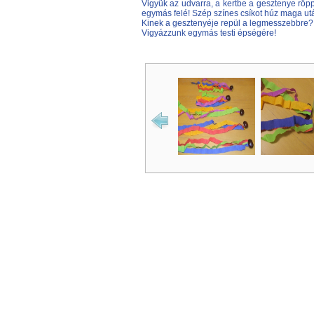
Vigyük az udvarra, a kertbe a gesztenye röp
egymás felé! Szép színes csíkot húz maga ut
Kinek a gesztenyéje repül a legmesszebbre
Vigyázzunk egymás testi épségére!