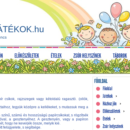
ÁTÉKOK.hu
encs
ÖN
ELŐKÉSZÜLETEK
ÉTELEK
ZSÚR HELYSZÍNEK
TÁBOROK
FŐOLDAL
Főoldal
Játékok
r csíkok, rajzszegek vagy kétoldalú ragasztó. (ollók,
Házhoz jön
sztalhoz, tegyük középre a kellékeket, s mutassuk meg a
Előkészületek
 színű, számú és hosszúságú papírcsíkokat, s rögzítsék
Ételek
tóval, a gesztenyéhez. A gesztenyén, vagy a papíron
t, hogy ne keverjék össze, melyik kié.
Zsúr helyszínek
felügyelete, s segítsége.