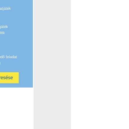
atjáték
játék
ték
edő feladat
k