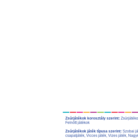
Zsúrjátékok korosztály szerint:
Zsúrjáték
Felnőtt játékok
Zsúrjátékok játék típusa szerint:
Szobai j
csapatjáték
,
Vicces játék
,
Vizes játék
,
Nagym