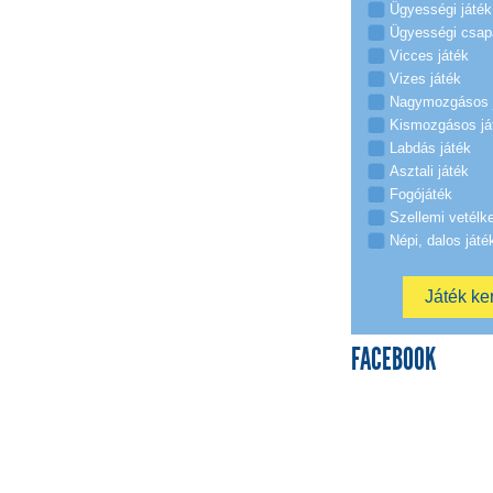
Ügyességi játék
Ügyességi csap
Vicces játék
Vizes játék
Nagymozgásos 
Kismozgásos já
Labdás játék
Asztali játék
Fogójáték
Szellemi vetélk
Népi, dalos játé
FACEBOOK