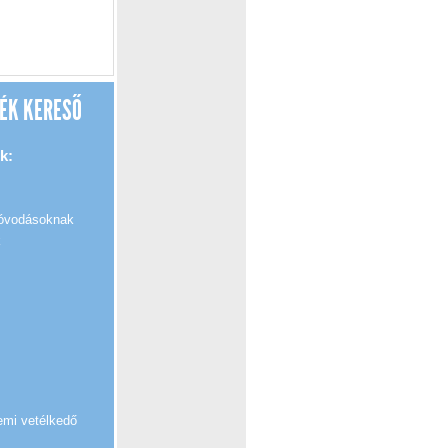
ÉK KERESŐ
k:
 óvodásoknak
k
emi vetélkedő