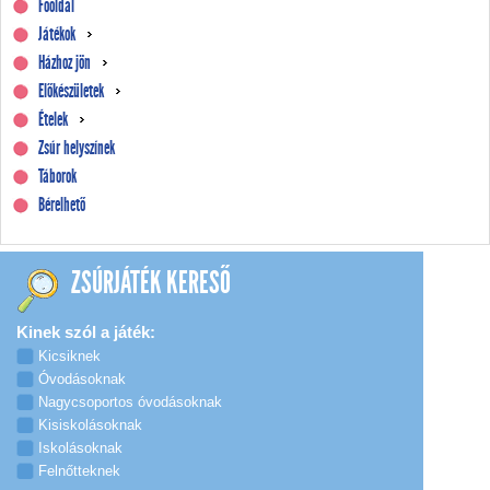
Főoldal
Játékok
Házhoz jön
Előkészületek
Ételek
Zsúr helyszínek
Táborok
Bérelhető
ZSÚRJÁTÉK KERESŐ
Kinek szól a játék:
Kicsiknek
Óvodásoknak
Nagycsoportos óvodásoknak
Kisiskolásoknak
Iskolásoknak
Felnőtteknek