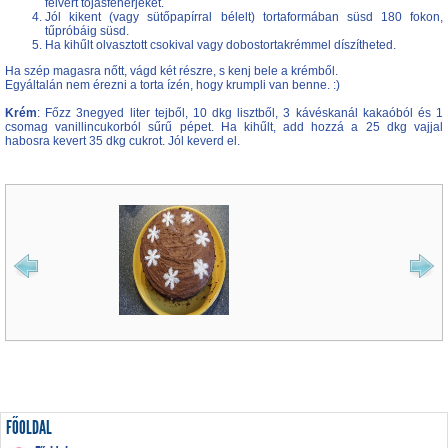
felvert tojásfehérjéket.
Jól kikent (vagy sütőpapírral bélelt) tortaformában süsd 180 fokon,
tűpróbáig süsd.
Ha kihűlt olvasztott csokival vagy dobostortakrémmel díszítheted.
Ha szép magasra nőtt, vágd két részre, s kenj bele a krémből.
Egyáltalán nem érezni a torta ízén, hogy krumpli van benne. :)
Krém
: Főzz 3negyed liter tejből, 10 dkg lisztből, 3 kávéskanál kakaóból és 1
csomag vanillincukorból sűrű pépet. Ha kihűlt, add hozzá a 25 dkg vajjal
habosra kevert 35 dkg cukrot. Jól keverd el.
FŐOLDAL