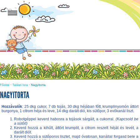
-
-
Nagyitorta
Főoldal
Találati lista
NAGYITORTA
Hozzávalók
: 25 dkg cukor, 7 db tojás, 30 dkg héjában főtt, krumplinyomón áttört
burgonya, 1 citrom héja és leve, 14 dkg darált dió, kis sütőpor, 3 evőkanál liszt.
Robotgéppel keverd habosra a tojások sárgáit, a cukorral.
(Kapcsold be
a sütőt!)
Keverd hozzá a kihűlt, áttört krumplit, a citrom reszelt héját és levét, a
darált diót.
Keverd hozzá a sütőporos lisztet, majd óvatosan, kanállal forgasd bele a