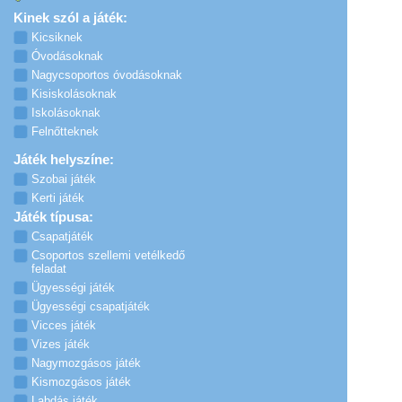
Kinek szól a játék:
Kicsiknek
Óvodásoknak
Nagycsoportos óvodásoknak
Kisiskolásoknak
Iskolásoknak
Felnőtteknek
Játék helyszíne:
Szobai játék
Kerti játék
Játék típusa:
Csapatjáték
Csoportos szellemi vetélkedő
feladat
Ügyességi játék
Ügyességi csapatjáték
Vicces játék
Vizes játék
Nagymozgásos játék
Kismozgásos játék
Labdás játék