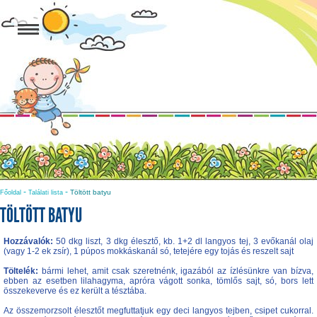
-
-
Töltött batyu
Főoldal
Találati lista
TÖLTÖTT BATYU
Hozzávalók:
50 dkg liszt, 3 dkg élesztő, kb. 1+2 dl langyos tej, 3 evőkanál olaj
(vagy 1-2 ek zsír), 1 púpos mokkáskanál só, tetejére egy tojás és reszelt sajt
Töltelék:
bármi lehet, amit csak szeretnénk, igazából az ízlésünkre van bízva,
ebben az esetben lilahagyma, apróra vágott sonka, tömlős sajt, só, bors lett
összekeverve és ez került a tésztába.
Az összemorzsolt élesztőt megfuttatjuk egy deci langyos tejben, csipet cukorral.