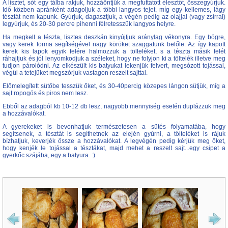
A lisztet, sót egy tálba rakjuk, hozzáöntjük a megfuttatott élesztőt, összegyúrjuk.
Idő közben apránként adagoljuk a többi langyos tejet, míg egy kellemes, lágy
tésztát nem kapunk. Gyúrjuk, dagasztjuk, a végén pedig az olajjal (vagy zsírral)
legyúrjuk, és 20-30 percre pihenni félretesszük langyos helyre.
Ha megkelt a tészta, lisztes deszkán kinyújtjuk aránylag vékonyra. Egy bögre,
vagy kerek forma segítségével nagy köröket szaggatunk belőle. Az így kapott
kerek kis lapok egyik felére halmozzuk a tölteléket, s a tészta másik felét
ráhajtjuk és jól lenyomkodjuk a széleket, hogy ne folyjon ki a töltelék illetve meg
tudjon párolódni. Az elkészült kis batyukat lekenjük felvert, megsózott tojással,
végül a tetejüket megszórjuk vastagon reszelt sajttal.
Előmelegített sütőbe tesszük őket, és 30-40percig közepes lángon sütjük, míg a
sajt ropogós és piros nem lesz.
Ebből az adagból kb 10-12 db lesz, nagyobb mennyiség esetén duplázzuk meg
a hozzávalókat.
A gyerekeket is bevonhatjuk természetesen a sütés folyamatába, hogy
segítsenek, a tésztát is segíthetnek az elején gyúrni, a tölteléket is rájuk
bízhatjuk, keverjék össze a hozzávalókat. A legvégén pedig kérjük meg őket,
hogy kenjék le tojással a tésztákat, majd mehet a reszelt sajt...egy csipet a
gyerkőc szájába, egy a batyura. :)