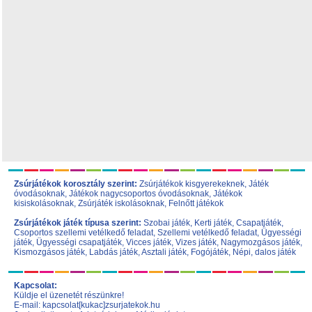
Zsúrjátékok korosztály szerint:
Zsúrjátékok kisgyerekeknek
,
Játék
óvodásoknak
,
Játékok nagycsoportos óvodásoknak
,
Játékok
kisiskolásoknak,
Zsúrjáték iskolásoknak
,
Felnőtt játékok
Zsúrjátékok játék típusa szerint:
Szobai játék
,
Kerti játék
,
Csapatjáték
,
Csoportos szellemi vetélkedő feladat
,
Szellemi vetélkedő feladat
,
Ügyességi
játék
,
Ügyességi csapatjáték
,
Vicces játék
,
Vizes játék
,
Nagymozgásos játék
,
Kismozgásos játék
,
Labdás játék
,
Asztali játék
,
Fogójáték
,
Népi, dalos játék
Kapcsolat:
Küldje el üzenetét részünkre!
E-mail: kapcsolat[kukac]zsurjatekok.hu