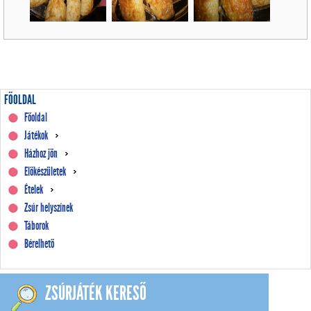
FŐOLDAL
Főoldal
Játékok
Házhoz jön
Előkészületek
Ételek
Zsúr helyszínek
Táborok
Bérelhető
ZSÚRJÁTÉK KERESŐ