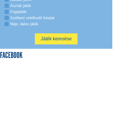
Asztali játék
Fogójáték
Szellemi vetélkedő feladat
Népi, dalos játék
FACEBOOK