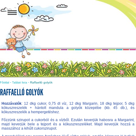
-
-
Raffaelló golyók
Főoldal
Találati lista
RAFFAELLÓ GOLYÓK
Hozzávalók
: 12 dkg cukor, 0,75 dl víz, 12 dkg Margarin, 18 dkg tejpor, 5 dkg
kókuszreszelék + hántolt mandula a golyók közepébe (kb. 45 db.), és
kókuszreszelék a hempergetéshez.
Főzzünk szirupot a cukorból és a vízből. Ezután keverjük habosra a Margarint,
majd keverjük bele a tejport és a kókuszreszeléket. Majd keverjük hozzá a
masszához a kihűlt cukorszirupot.