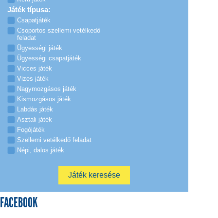
Játék típusa:
Csapatjáték
Csoportos szellemi vetélkedő
feladat
Ügyességi játék
Ügyességi csapatjáték
Vicces játék
Vizes játék
Nagymozgásos játék
Kismozgásos játék
Labdás játék
Asztali játék
Fogójáték
Szellemi vetélkedő feladat
Népi, dalos játék
FACEBOOK