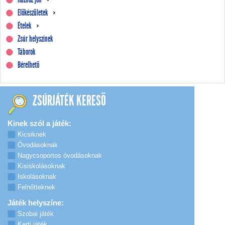
Előkészületek
Ételek
Zsúr helyszínek
Táborok
Bérelhető
ZSÚRJÁTÉK KERESŐ
Kinek szól a játék:
Kicsiknek
Óvodásoknak
Nagycsoportos óvodásoknak
Kisiskolásoknak
Iskolásoknak
Felnőtteknek
Játék helyszíne:
Szobai játék
Kerti játék