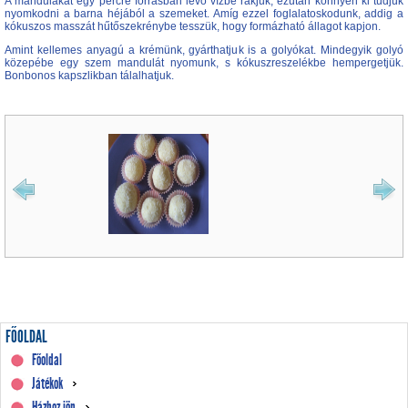
A mandulákat egy percre forrásban lévő vízbe rakjuk, ezután könnyen ki tudjuk
nyomkodni a barna héjából a szemeket. Amíg ezzel foglalatoskodunk, addig a
kókuszos masszát hűtőszekrénybe tesszük, hogy formázható állagot kapjon.
Amint kellemes anyagú a krémünk, gyárthatjuk is a golyókat. Mindegyik golyó
közepébe egy szem mandulát nyomunk, s kókuszreszelékbe hempergetjük.
Bonbonos kapszlikban tálalhatjuk.
FŐOLDAL
Főoldal
Játékok
Házhoz jön