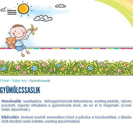
-
-
Gyümölcssaslik
Főoldal
Találati lista
GYÜMÖLCSSASLIK
Hozzávalók
: saslikpálca, idénygyümölcsök felkockázva, esetleg piskóta, mézes
puszedli, nápolyi elbújtatva a gyümölcsök közé, de ez el is hagyható. (Csoki
öntet, tejszínhab.)
Elkészítés
: kedved szerinti sorrendben húzd a pálcára a hozzávalókat, s tálalás
előtt díszítsd csoki öntettel, esetleg tejszínhabbal.