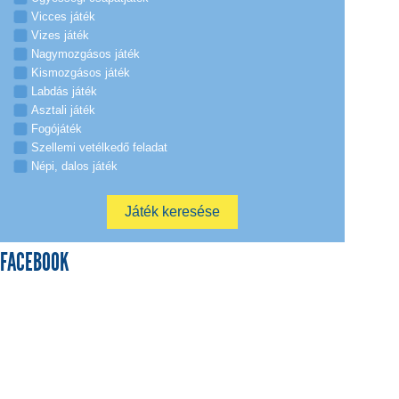
Vicces játék
Vizes játék
Nagymozgásos játék
Kismozgásos játék
Labdás játék
Asztali játék
Fogójáték
Szellemi vetélkedő feladat
Népi, dalos játék
FACEBOOK