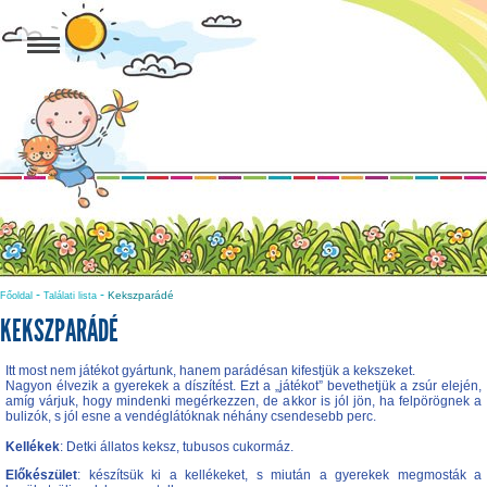
-
-
Kekszparádé
Főoldal
Találati lista
KEKSZPARÁDÉ
Itt most nem játékot gyártunk, hanem parádésan kifestjük a kekszeket.
Nagyon élvezik a gyerekek a díszítést. Ezt a „játékot” bevethetjük a zsúr elején,
amíg várjuk, hogy mindenki megérkezzen, de akkor is jól jön, ha felpörögnek a
bulizók, s jól esne a vendéglátóknak néhány csendesebb perc.
Kellékek
: Detki állatos keksz, tubusos cukormáz.
Előkészület
: készítsük ki a kellékeket, s miután a gyerekek megmosták a