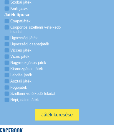
Szobai játék
Kerti játék
Játék típusa:
Csapatjáték
Csoportos szellemi vetélkedő
feladat
Ügyességi játék
Ügyességi csapatjáték
Vicces játék
Vizes játék
Nagymozgásos játék
Kismozgásos játék
Labdás játék
Asztali játék
Fogójáték
Szellemi vetélkedő feladat
Népi, dalos játék
FACEBOOK