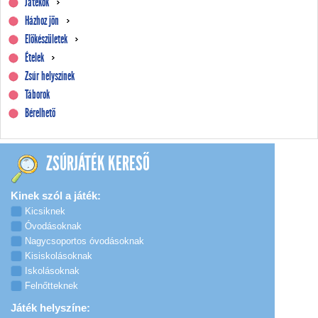
Játékok
Házhoz jön
Előkészületek
Ételek
Zsúr helyszínek
Táborok
Bérelhető
ZSÚRJÁTÉK KERESŐ
Kinek szól a játék:
Kicsiknek
Óvodásoknak
Nagycsoportos óvodásoknak
Kisiskolásoknak
Iskolásoknak
Felnőtteknek
Játék helyszíne: