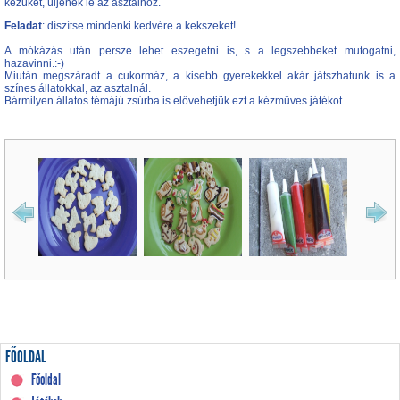
kezüket, üljenek le az asztalhoz.
Feladat
: díszítse mindenki kedvére a kekszeket!
A mókázás után persze lehet eszegetni is, s a legszebbeket mutogatni,
hazavinni.:-)
Miután megszáradt a cukormáz, a kisebb gyerekekkel akár játszhatunk is a
színes állatokkal, az asztalnál.
Bármilyen állatos témájú zsúrba is elővehetjük ezt a kézműves játékot.
FŐOLDAL
Főoldal