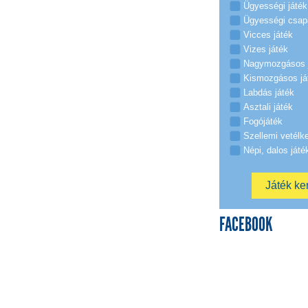
Ügyességi játék
Ügyességi csap
Vicces játék
Vizes játék
Nagymozgásos 
Kismozgásos já
Labdás játék
Asztali játék
Fogójáték
Szellemi vetélk
Népi, dalos játé
FACEBOOK