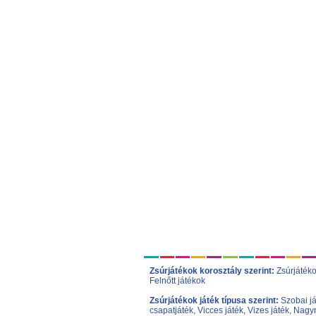
Zsúrjátékok korosztály szerint:
Zsúrjáték
Felnőtt játékok
Zsúrjátékok játék típusa szerint:
Szobai j
csapatjáték
,
Vicces játék
,
Vizes játék
,
Nagym