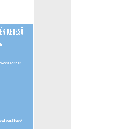
ÉK KERESŐ
k:
 óvodásoknak
k
emi vetélkedő