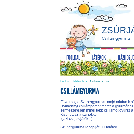
ZSÚRJ
Csillámgyurma - 
FŐOLDAL
JÁTÉKOK
HÁZHOZ J
-
-
Csillámgyurma
Főoldal
Találati lista
CSILLÁMGYURMA
Főzd meg a
Szupergyurmát
, majd miután kih
Bármennyi csillámport önthetsz a gyurmához
Természetesen minél több csillámot gyúrsz a
Kísérletezz a színekkel!
Igazi csajos játék.:-)
Szupergyurma receptjét
ITT
találod