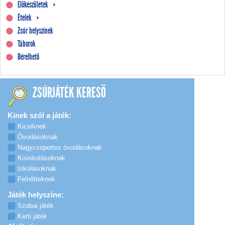
Előkészületek
Ételek
Zsúr helyszínek
Táborok
Bérelhető
ZSÚRJÁTÉK KERESŐ
Kinek szól a játék:
Kicsiknek
Óvodásoknak
Nagycsoportos óvodásoknak
Kisiskolásoknak
Iskolásoknak
Felnőtteknek
Játék helyszíne:
Szobai játék
Kerti játék