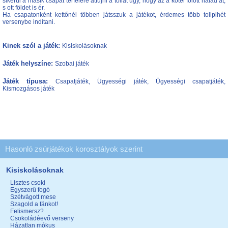
sikerül a másik csapat térfelére átfújni a tollat úgy, hogy az a kötél fölött halad át,
s ott földet is ér.
Ha csapatonként kettőnél többen játsszuk a játékot, érdemes több tollpihét
versenybe indítani.
Kinek szól a játék:
Kisiskolásoknak
Játék helyszíne:
Szobai játék
Játék típusa:
Csapatjáték, Ügyességi játék, Ügyességi csapatjáték,
Kismozgásos játék
Hasonló zsúrjátékok korosztályok szerint
Kisiskolásoknak
Lisztes csoki
Egyszerű fogó
Szétvágott mese
Szagold a fánkot!
Felismersz?
Csokoládéevő verseny
Házatlan mókus