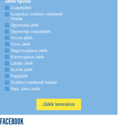
Játék típusa:
Csapatjáték
Csoportos szellemi vetélkedő
feladat
Ügyességi játék
Ügyességi csapatjáték
Vicces játék
Vizes játék
Nagymozgásos játék
Kismozgásos játék
Labdás játék
Asztali játék
Fogójáték
Szellemi vetélkedő feladat
Népi, dalos játék
FACEBOOK