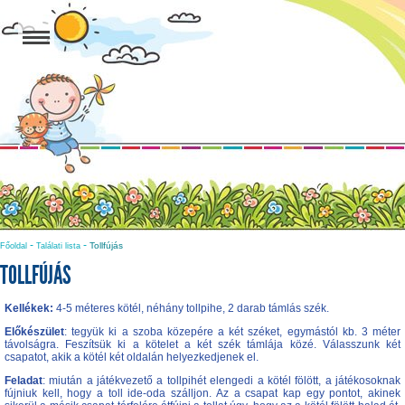
-
-
Tollfújás
Főoldal
Találati lista
TOLLFÚJÁS
Kellékek:
4-5 méteres kötél, néhány tollpihe, 2 darab támlás szék.
Előkészület
: tegyük ki a szoba közepére a két széket, egymástól kb. 3 méter
távolságra. Feszítsük ki a kötelet a két szék támlája közé. Válasszunk két
csapatot, akik a kötél két oldalán helyezkedjenek el.
Feladat
: miután a játékvezető a tollpihét elengedi a kötél fölött, a játékosoknak
fújniuk kell, hogy a toll ide-oda szálljon. Az a csapat kap egy pontot, akinek