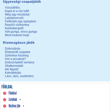
Ügyességi csapatjáték
Vízszállítós
Kapd el a vízi lufit!
Még egy mozdulat
Labdahurcoló
Felfűzlek egy spárgára!
Repülő vízibomba
Karikakergető
Volt guriga, nincs guriga
Most mutasd meg!
Kismozgásos játék
Dobozjárás
Életmentő szigetek
Szélvihar közeleg
Hol a pocakod?
Dobozröptető verseny
Állatbemutató
Ide figyelj!
Kakukktojás
Lánc, lánc, eszterlánc
FŐOLDAL
Főoldal
Játékok
Házhoz jön