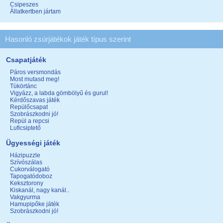
Csipeszes
Állatkertben jártam
Hasonló zsúrjátékok játék típus szerint
Csapatjáték
Páros versmondás
Most mutasd meg!
Tükörtánc
Vigyázz, a labda gömbölyű és gurul!
Kérdőszavas játék
Repülőcsapat
Szobrászkodni jó!
Repül a repcsi
Luficsiptető
Ügyességi játék
Házipuzzle
Szívószálas
Cukorválogató
Tapogatódoboz
Keksztorony
Kiskanál, nagy kanál..
Vakgyurma
Hamupipőke játék
Szobrászkodni jó!