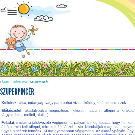
-
-
Szuperpincér
Főoldal
Találati lista
SZUPERPINCÉR
Kellékek
: tálca, műanyag- vagy papírpohár vízzel, kötény, kötél, doboz, szék…
Előkészület
: akadálypálya megépítése. (kikerülni, átbújni, átlépni a kirakott
tárgyak felett, mellett, alatt…)
Feladat
: miután a játékvezető végigment a pályán, s megmutatta, hogy hol kell
átbújni, min kell átlépni, mire kell felmászni… stb. kipróbáljuk magunkat, milyen
ügyes pincérek lennénk. Ki tud gyorsabban végigmenni az akadálypályán, úgy