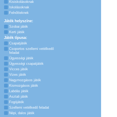
Kisiskolásoknak
Iskolásoknak
Felnőtteknek
Játék helyszíne:
Szobai játék
Kerti játék
Játék típusa:
Csapatjáték
Csoportos szellemi vetélkedő
feladat
Ügyességi játék
Ügyességi csapatjáték
Vicces játék
Vizes játék
Nagymozgásos játék
Kismozgásos játék
Labdás játék
Asztali játék
Fogójáték
Szellemi vetélkedő feladat
Népi, dalos játék