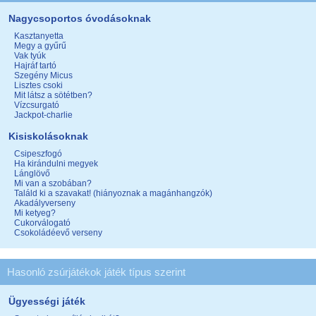
Nagycsoportos óvodásoknak
Kasztanyetta
Megy a gyűrű
Vak tyúk
Hajráf tartó
Szegény Micus
Lisztes csoki
Mit látsz a sötétben?
Vízcsurgató
Jackpot-charlie
Kisiskolásoknak
Csipeszfogó
Ha kirándulni megyek
Lánglövő
Mi van a szobában?
Találd ki a szavakat! (hiányoznak a magánhangzók)
Akadályverseny
Mi ketyeg?
Cukorválogató
Csokoládéevő verseny
Hasonló zsúrjátékok játék típus szerint
Ügyességi játék