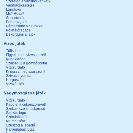
Szereted a vaníliás karikát?
Vadmacskaetetés
Lánglövő
Mit? Hova?
Gubancoló
Poharazgató
Párosítsunk a fülünkkel
Pókhálóragacs
Dekorgumi állatok
Vizes játék
Töltsd tele
Figyelj, mert vizes leszel!
Kupaklabda
Szabadulj a gombócoktól
Vízcsurgató
Ki ússza meg szárazon?
Szivacsnyomda
Horgászós
Vízszállítós
Nagymozgásos játék
Vízcsurgató
Kapd el a cukorszörnyet!
Szóban szó kincskereső
Sapkás fogó
Számháború
Krumpliséta
Szuszog a lepedő
Háromlábas futás