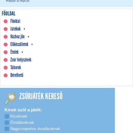
Repül a repcsi
FŐOLDAL
Főoldal
Játékok
Házhoz jön
Előkészületek
Ételek
Zsúr helyszínek
Táborok
Bérelhető
ZSÚRJÁTÉK KERESŐ
Kinek szól a játék:
Kicsiknek
Óvodásoknak
Nagycsoportos óvodásoknak