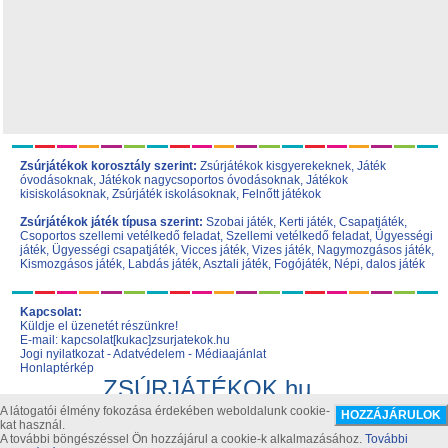
Zsúrjátékok korosztály szerint:
Zsúrjátékok kisgyerekeknek
,
Játék
óvodásoknak
,
Játékok nagycsoportos óvodásoknak
,
Játékok
kisiskolásoknak,
Zsúrjáték iskolásoknak
,
Felnőtt játékok
Zsúrjátékok játék típusa szerint:
Szobai játék
,
Kerti játék
,
Csapatjáték
,
Csoportos szellemi vetélkedő feladat
,
Szellemi vetélkedő feladat
,
Ügyességi
játék
,
Ügyességi csapatjáték
,
Vicces játék
,
Vizes játék
,
Nagymozgásos játék
,
Kismozgásos játék
,
Labdás játék
,
Asztali játék
,
Fogójáték
,
Népi, dalos játék
Kapcsolat:
Küldje el üzenetét részünkre!
E-mail: kapcsolat[kukac]zsurjatekok.hu
Jogi nyilatkozat
-
Adatvédelem
-
Médiaajánlat
Honlaptérkép
ZSÚRJÁTÉKOK.hu
Szülinapi játékok, zsúr játék, születésnapi zsúr ötletek
A látogatói élmény fokozása érdekében weboldalunk cookie-
kat használ.
A további böngészéssel Ön hozzájárul a cookie-k alkalmazásához.
További