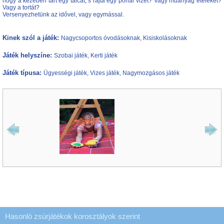
hogy a kezében tart egy tálcát, s rajta egy pohár vizet? Vagy műanyag ételeket?
Vagy a tortát?
Versenyezhetünk az idővel, vagy egymással.
Kinek szól a játék:
Nagycsoportos óvodásoknak, Kisiskolásoknak
Játék helyszíne:
Szobai játék, Kerti játék
Játék típusa:
Ügyességi játék, Vizes játék, Nagymozgásos játék
Hasonló zsúrjátékok korosztályok szerint