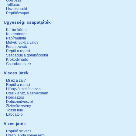
Golyózás
Tollfújás
Lisztes csoki
Repülőcsapat
Ügyességi csapatjáték
Körbe-körbe
Kulcsvándor
Papírmúmia
Melyik lyukba való?
Fonalszavak
Repül a repcsi
Szabadulj a gombócoktól
Krokodilriadó
Csereberesakk
Vicces játék
Mi ez a zaj?
Repül a repcsi
Hiányzó melléknevek
Utazik a víz, a szivacsban
Horgászós
Dobozművészet
Zizievőverseny
Töltsd tele
Labdatoló
Vizes játék
Röpülő szivacs
Utazó labda sorverseny