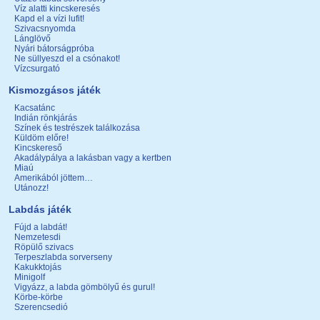
Víz alatti kincskeresés
Kapd el a vízi lufit!
Szivacsnyomda
Lánglövő
Nyári bátorságpróba
Ne süllyeszd el a csónakot!
Vízcsurgató
Kismozgásos játék
Kacsatánc
Indián rönkjárás
Színek és testrészek találkozása
Küldöm előre!
Kincskereső
Akadálypálya a lakásban vagy a kertben
Miaú
Amerikából jöttem…
Utánozz!
Labdás játék
Fújd a labdát!
Nemzetesdi
Röpülő szivacs
Terpeszlabda sorverseny
Kakukktojás
Minigolf
Vigyázz, a labda gömbölyű és gurul!
Körbe-körbe
Szerencsedió