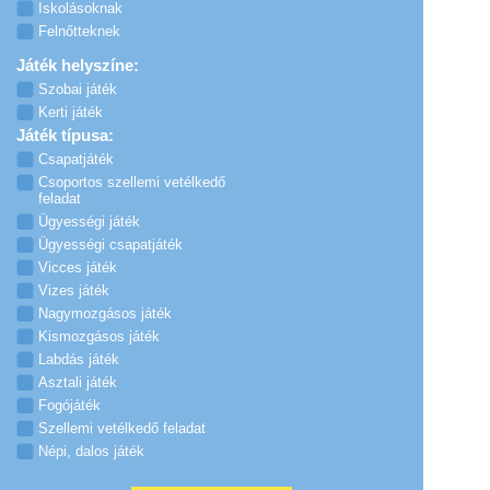
Iskolásoknak
Felnőtteknek
Játék helyszíne:
Szobai játék
Kerti játék
Játék típusa:
Csapatjáték
Csoportos szellemi vetélkedő
feladat
Ügyességi játék
Ügyességi csapatjáték
Vicces játék
Vizes játék
Nagymozgásos játék
Kismozgásos játék
Labdás játék
Asztali játék
Fogójáték
Szellemi vetélkedő feladat
Népi, dalos játék