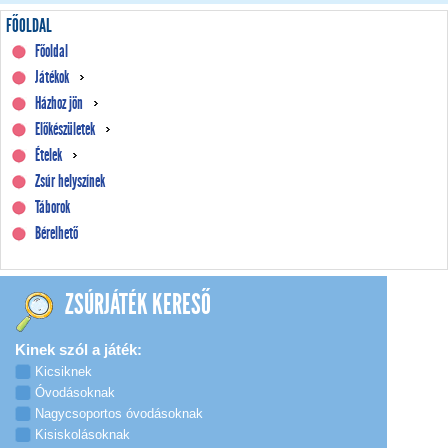
FŐOLDAL
Főoldal
Játékok
Házhoz jön
Előkészületek
Ételek
Zsúr helyszínek
Táborok
Bérelhető
ZSÚRJÁTÉK KERESŐ
Kinek szól a játék:
Kicsiknek
Óvodásoknak
Nagycsoportos óvodásoknak
Kisiskolásoknak