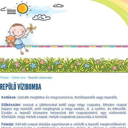
-
-
Repülő vízibomba
Főoldal
Találati lista
REPÜLŐ VÍZIBOMBA
Kellékek
: vízilufik megtöltve és megcsomózva, fürdőlepedők vagy lepedők.
Előkészület
: osszuk a játékosokat kettő vagy négy csapatra. Minden csapat
kapjon egy lepedőt, amit megfognak a négy sarkán, ill. a szélén, és kifeszítik.
Ezután a lepedő közepére helyezünk két csapatonként, egy vízibombát.
Kijelöljük, hogy melyik csapat, melyik csapatnak passzolja a bombát.
Feladat
: Két-két csapat dobálja egymásnak a vízilufit a lepedő meglendítésével.