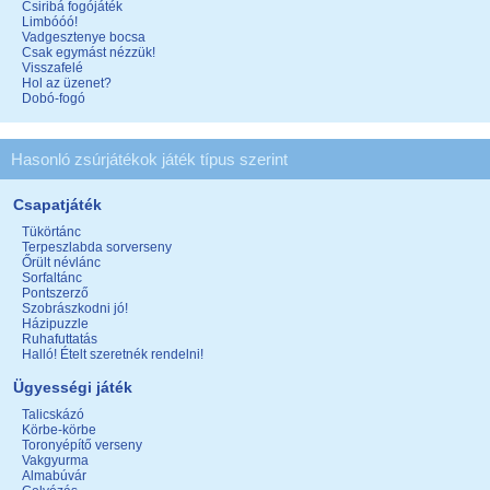
Csiribá fogójáték
Limbóóó!
Vadgesztenye bocsa
Csak egymást nézzük!
Visszafelé
Hol az üzenet?
Dobó-fogó
Hasonló zsúrjátékok játék típus szerint
Csapatjáték
Tükörtánc
Terpeszlabda sorverseny
Őrült névlánc
Sorfaltánc
Pontszerző
Szobrászkodni jó!
Házipuzzle
Ruhafuttatás
Halló! Ételt szeretnék rendelni!
Ügyességi játék
Talicskázó
Körbe-körbe
Toronyépítő verseny
Vakgyurma
Almabúvár