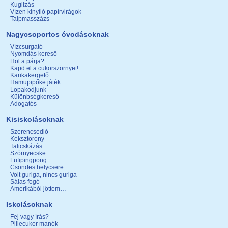
Kuglizás
Vízen kinyíló papírvirágok
Talpmasszázs
Nagycsoportos óvodásoknak
Vízcsurgató
Nyomdás kereső
Hol a párja?
Kapd el a cukorszörnyet!
Karikakergető
Hamupipőke játék
Lopakodjunk
Különbségkereső
Adogatós
Kisiskolásoknak
Szerencsedió
Keksztorony
Talicskázás
Szörnyecske
Lufipingpong
Csöndes helycsere
Volt guriga, nincs guriga
Sálas fogó
Amerikából jöttem…
Iskolásoknak
Fej vagy írás?
Pillecukor manók