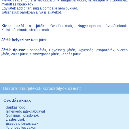
Melyik csapat tudja a legtöbbször a magasba dobni, ill. elkapni a vízibombát,
mielőtt az kipukkad?
Egy játék addig tart, míg a bomba ki nem pukkad.
Játszhatjuk párokban állva is a játékot.
Kinek szól a játék:
Óvodásoknak, Nagycsoportos óvodásoknak,
Kisiskolásoknak, Iskolásoknak
Játék helyszíne:
Kerti játék
Játék típusa:
Csapatjáték, Ügyességi játék, Ügyességi csapatjáték, Vicces
játék, Vizes játék, Kismozgásos játék, Labdás játék
Hasonló zsúrjátékok korosztályok szerint
Óvodásoknak
Sapkás fogó
Ismerkedő játék labdával
Gumimaci törzsfőnök
Lisztes csoki
Eszegető társasjáték
Toronyépítés vakon