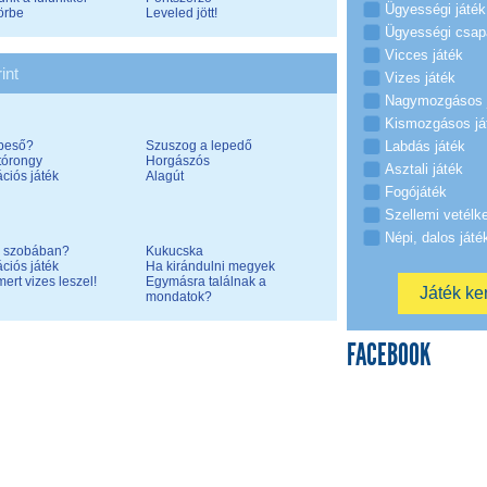
Ügyességi játék
örbe
Leveled jött!
Ügyességi csap
Vicces játék
int
Vizes játék
Nagymozgásos 
Kismozgásos já
beső?
Szuszog a lepedő
Labdás játék
órongy
Horgászós
Asztali játék
ciós játék
Alagút
Fogójáték
Szellemi vetélk
Népi, dalos játé
a szobában?
Kukucska
ciós játék
Ha kirándulni megyek
mert vizes leszel!
Egymásra találnak a
mondatok?
FACEBOOK