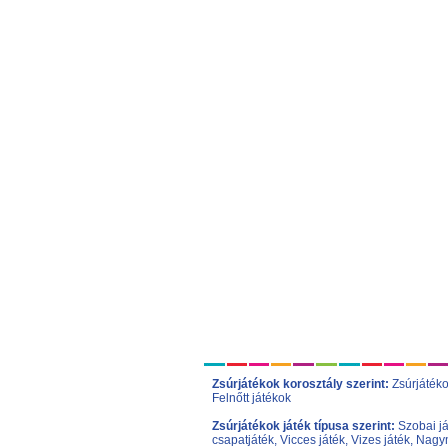
Zsúrjátékok korosztály szerint:
Zsúrjáték
Felnőtt játékok
Zsúrjátékok játék típusa szerint:
Szobai j
csapatjáték
,
Vicces játék
,
Vizes játék
,
Nagym