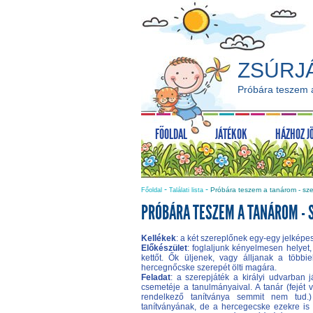
ZSÚRJ
Próbára teszem a
FŐOLDAL
JÁTÉKOK
HÁZHOZ J
-
-
Próbára teszem a tanárom - sze
Főoldal
Találati lista
PRÓBÁRA TESZEM A TANÁROM - 
Kellékek
: a két szereplőnek egy-egy jelképes 
Előkészület
: foglaljunk kényelmesen helyet
kettőt. Ők üljenek, vagy álljanak a több
hercegnőcske szerepét ölti magára.
Feladat
: a szerepjáték a királyi udvarban 
csemetéje a tanulmányaival. A tanár (fejét
rendelkező tanítványa semmit nem tud.)
tanítványának, de a hercegecske ezekre is 