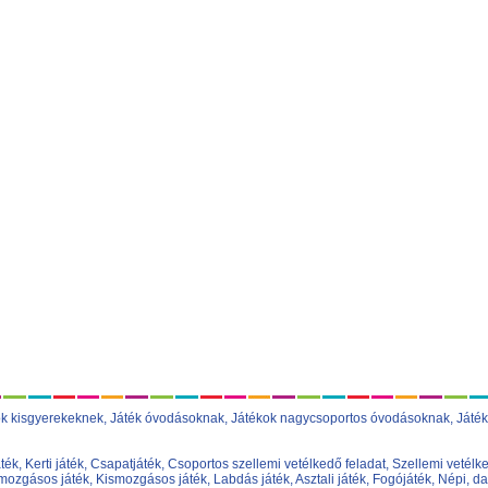
ok kisgyerekeknek
,
Játék óvodásoknak
,
Játékok nagycsoportos óvodásoknak
,
Játék
áték
,
Kerti játék
,
Csapatjáték
,
Csoportos szellemi vetélkedő feladat
,
Szellemi vetélke
ozgásos játék
,
Kismozgásos játék
,
Labdás játék
,
Asztali játék
,
Fogójáték
,
Népi, da