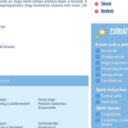
adata az, hogy minél jobban próbára tegye a tanárát). A
Táborok
 megmagyarázni, hogy tanítványa válasza nem rossz, sőt
Bérelhető
knek
ZSÚRJÁT
Kinek szól a játé
dő feladat
Kicsiknek
Óvodásoknak
Nagycsoportos
Kisiskolásokna
Iskolásoknak
zerint
Felnőtteknek
Játék helyszíne:
Szobai játék
faló
Páros fogó
Kerti játék
meg a szellemedet!
Repülő vízibomba
Játék típusa:
Eszperente
Csapatjáték
Csoportos szell
ajom
Szörnyecske
feladat
unk a fülünkkel
Pontszerző