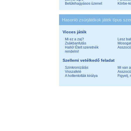
Betűkihagyásos üzenet
Körbe-k
Hasonló zsúrjátékok játék típus szer
Vicces játék
Mi ez a zaj?
Lesz ba
Zsákbanfutás
Mosogat
Halló! Ételt szeretnék
Asszociá
rendelni!
Szellemi vetélkedő feladat
Szinkronizálás
Mi van 
Visszafelé
Asszociá
A hottentották királya
Figyelj, 