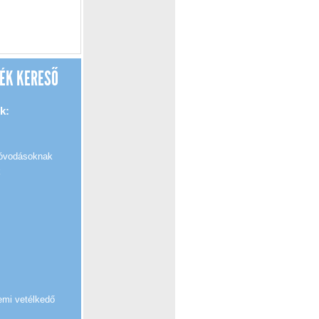
ÉK KERESŐ
k:
 óvodásoknak
k
emi vetélkedő