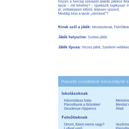
hiszen a herceg szerepét alakító játékos fel
tanár – mit tehetne? – igyekszik logikusan
jó, voltaképpen kitűnő, teljesen újszerű.
Meddig bírja a tanár „cérnával”?
Kinek szól a játék:
Iskolásoknak, Felnőtte
Játék helyszíne:
Szobai játék
Játék típusa:
Vicces játék, Szellemi vetélke
Hasonló zsúrjátékok korosztályok s
Iskolásoknak
Háromlábas futás
Memória
Párosítsunk a fülünkkel
Mentsd 
Gesztenye röppencs
Állati
Felnőtteknek
Orrom, fülem merre vagy?
Vezérm
Lufival ugró
Párosíts