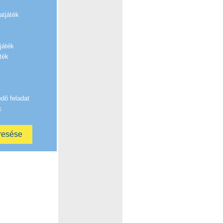
atjáték
játék
ték
edő feladat
k