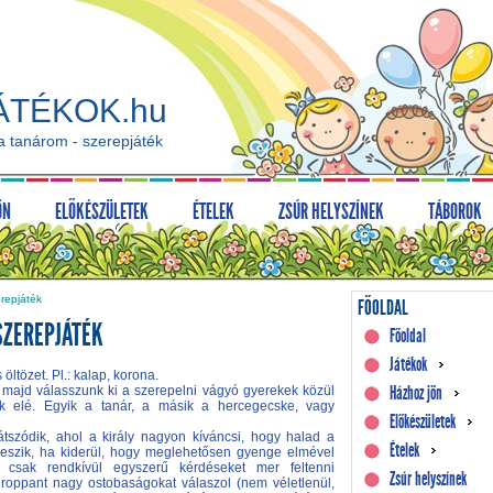
ÁTÉKOK.hu
 tanárom - szerepjáték
ÖN
ELŐKÉSZÜLETEK
ÉTELEK
ZSÚR HELYSZÍNEK
TÁBOROK
repjáték
FŐOLDAL
SZEREPJÁTÉK
Főoldal
Játékok
öltözet. Pl.: kalap, korona.
Házhoz jön
, majd válasszunk ki a szerepelni vágyó gyerekek közül
iek elé. Egyik a tanár, a másik a hercegecske, vagy
Előkészületek
játszódik, ahol a király nagyon kíváncsi, hogy halad a
Ételek
 veszik, ha kiderül, hogy meglehetősen gyenge elmével
 csak rendkívül egyszerű kérdéseket mer feltenni
Zsúr helyszínek
roppant nagy ostobaságokat válaszol (nem véletlenül,