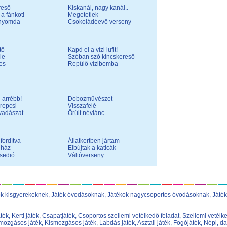
reső
Kiskanál, nagy kanál..
a fánkot!
Megetetlek
snyomda
Csokoládéevő verseny
tő
Kapd el a vízi lufit!
le
Szóban szó kincskereső
es
Repülő vízibomba
 arrébb!
Dobozművészet
repcsi
Visszafelé
adászat
Őrült névlánc
fordítva
Állatkertben jártam
nház
Elbújtak a katicák
sedió
Váltóverseny
ok kisgyerekeknek
,
Játék óvodásoknak
,
Játékok nagycsoportos óvodásoknak
,
Játék
áték
,
Kerti játék
,
Csapatjáték
,
Csoportos szellemi vetélkedő feladat
,
Szellemi vetélke
ozgásos játék
,
Kismozgásos játék
,
Labdás játék
,
Asztali játék
,
Fogójáték
,
Népi, da