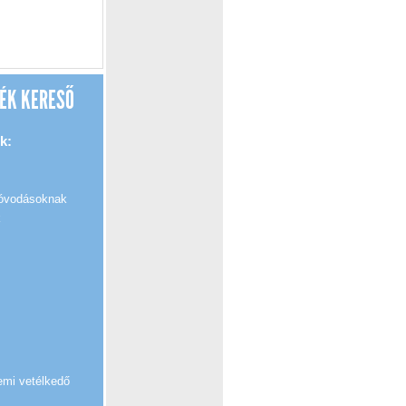
ÉK KERESŐ
k:
 óvodásoknak
k
emi vetélkedő