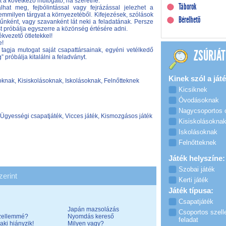
het a következő mutogató, ha szeretne.
Táborok
at meg, fejbólintással vagy fejrázással jelezhet a
emmilyen tárgyat a környezetéből. Kifejezések, szólások
Bérelhető
tűnként, vagy szavanként lát neki a feladatának. Persze
st próbálja egyszerre a közönség értésére adni.
kvezető ötletekkel!
e!
 tagja mutogat saját csapattársainak, egyéni vetélkedő
ZSÚRJÁT
 próbálja kitalálni a feladványt.
Kinek szól a játé
nak, Kisiskolásoknak, Iskolásoknak, Felnőtteknek
Kicsiknek
Óvodásoknak
Nagycsoportos
 Ügyességi csapatjáték, Vicces játék, Kismozgásos játék
Kisiskolásokna
Iskolásoknak
Felnőtteknek
Játék helyszíne:
Szobai játék
zerint
Kerti játék
Játék típusa:
Csapatjáték
Japán mazsolázás
Csoportos szell
szellemmé?
Nyomdás kereső
feladat
laki hiányzik!
Milyen vagy?