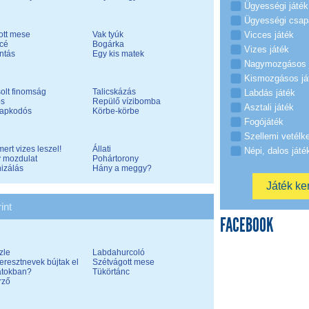
Ügyességi játék
Ügyességi csap
ott mese
Vak tyúk
Vicces játék
écé
Bogárka
Vizes játék
ntás
Egy kis matek
Nagymozgásos 
Kismozgásos já
olt finomság
Talicskázás
Labdás játék
ós
Repülő vízibomba
Asztali játék
sapkodós
Körbe-körbe
Fogójáték
Szellemi vetélk
mert vizes leszel!
Állati
Népi, dalos játé
 mozdulat
Pohártorony
izálás
Hány a meggy?
int
FACEBOOK
zle
Labdahurcoló
eresztnevek bújtak el
Szétvágott mese
tokban?
Tükörtánc
rző