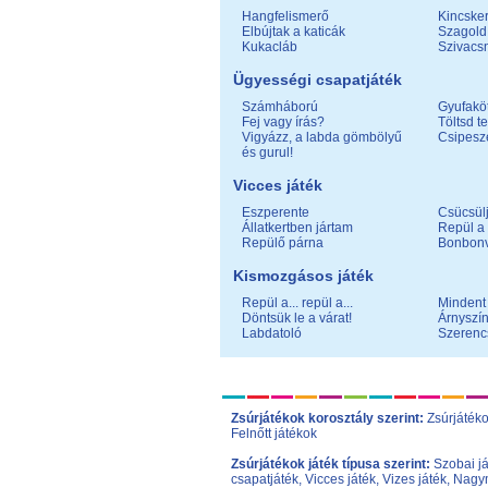
Hangfelismerő
Kincske
Elbújtak a katicák
Szagold 
Kukacláb
Szivac
Ügyességi csapatjáték
Számháború
Gyufakö
Fej vagy írás?
Töltsd te
Vigyázz, a labda gömbölyű
Csipesz
és gurul!
Vicces játék
Eszperente
Csücsülj
Állatkertben jártam
Repül a 
Repülő párna
Bonbonv
Kismozgásos játék
Repül a... repül a...
Mindent 
Döntsük le a várat!
Árnyszí
Labdatoló
Szerenc
Zsúrjátékok korosztály szerint:
Zsúrjáték
Felnőtt játékok
Zsúrjátékok játék típusa szerint:
Szobai j
csapatjáték
,
Vicces játék
,
Vizes játék
,
Nagym