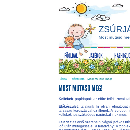
ZSÚRJ
Most mutasd me
FŐOLDAL
JÁTÉKOK
HÁZHOZ J
-
-
Most mutasd meg!
Főoldal
Találati lista
MOST MUTASD MEG!
Kellékek
: papírlapok, az előre felírt szavakka
Előkészület
: találjunk ki olyan elmutogat
társaság korosztályához illenek. A legjobb, h
kellékekhez szükséges papírokat írjuk meg.
Feladat
: az első szerepelni vágyó játékos h
idő után mutogassa el, a feladványt. A többiek