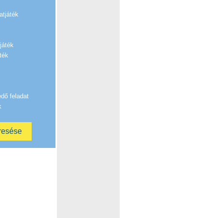
atjáték
játék
ték
edő feladat
k