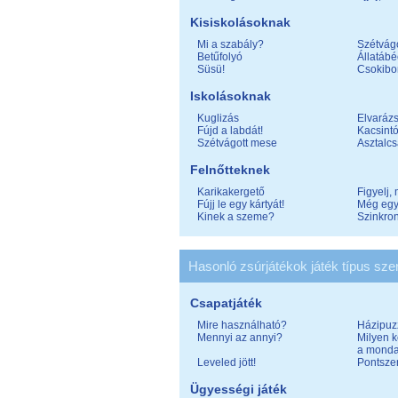
Kisiskolásoknak
Mi a szabály?
Szétvág
Betűfolyó
Állatáb
Süsü!
Csokibo
Iskolásoknak
Kuglizás
Elvarázs
Fújd a labdát!
Kacsint
Szétvágott mese
Asztalc
Felnőtteknek
Karikakergető
Figyelj, 
Fújj le egy kártyát!
Még egy
Kinek a szeme?
Szinkron
Hasonló zsúrjátékok játék típus szer
Csapatjáték
Mire használható?
Házipuz
Mennyi az annyi?
Milyen k
a monda
Leveled jött!
Pontsze
Ügyességi játék