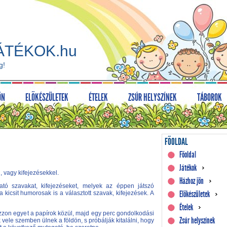
ÁTÉKOK.hu
g!
ÖN
ELŐKÉSZÜLETEK
ÉTELEK
ZSÚR HELYSZÍNEK
TÁBOROK
FŐOLDAL
Főoldal
Játékok
l, vagy kifejezésekkel.
Házhoz jön
ható szavakat, kifejezéseket, melyek az éppen játszó
Előkészületek
a kicsit humorosak is a választott szavak, kifejezések. A
Ételek
úzzon egyet a papírok közül, majd egy perc gondolkodási
Zsúr helyszínek
 vele szemben ülnek a földön, s próbálják kitalálni, hogy