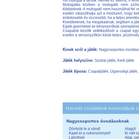
mit mutogat a társuk. Akinek ez sikerül, ő le
Mutogatás közben a mutogató nem szólalh
többieknek. A mutogató nem használhat fel s
esetén választhatja azt a módszert, hogy be
érdekesebb és viccesebb, ha a teljes jelenté
Kisebbeknek, ha megakadnak, segítsen a játé
Egyik gyermeket se kényszerítsük szereplésr
Csapatok közötti vetélkedőnél a csapat egy
esetén a versenyzőkön kívüli teljes „közönség”
Kinek szól a játék:
Nagycsoportos óvodások
Játék helyszíne:
Szobai játék, Kerti játék
Játék típusa:
Csapatjáték, Ügyességi játék,
Hasonló zsúrjátékok korosztályok s
Nagycsoportos óvodásoknak
Döntsük le a várat!
Alagút
Kapd el a cukorszörnyet!
Ki vált 
Láncfogó
Ajjaj, va