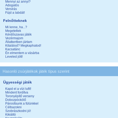
Mennyi az annyi?
Adogatós
Versírás
Fújd a labdát!
Felnőtteknek
Mi lenne, ha...?
Megetetlek
Kérdőszavas játék
Vezérmajom
Állatkertben jártam
Kitalálod? Megkaphatod!
Kacsatánc
Én elmentem a vásárba
Leveled jött!
Hasonló zsúrjátékok játék típus szerint
Ügyességi játék
Kapd el a vízi lufit!
Mindent fordítva
Toronyépítő verseny
Dobozpöckölő
Párosítsunk a fülünkkel
Célbazokni
Szobrászkodni jó!
Kikiáltó