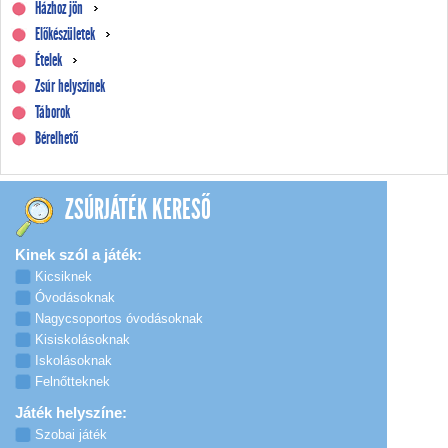
Házhoz jön
Előkészületek
Ételek
Zsúr helyszínek
Táborok
Bérelhető
ZSÚRJÁTÉK KERESŐ
Kinek szól a játék:
Kicsiknek
Óvodásoknak
Nagycsoportos óvodásoknak
Kisiskolásoknak
Iskolásoknak
Felnőtteknek
Játék helyszíne:
Szobai játék