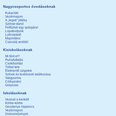
Nagycsoportos óvodásoknak
Kukacláb
Vezérmajom
A „legek” játéka
Szimat-stand
Felfűzlek egy spárgára!
Lopakodjunk
Luficsiptető
Majomtánc
Csücsülj arrébb!
Kisiskolásoknak
Mi tűnt el?
Ruhafuttatás
Csokibontás
Töltsd tele
Életmentő szigetek
Színek és testrészek találkozása
Vakgyurma
Célbazokni
Golyózás
Iskolásoknak
Vezesd a karikát!
Körbe-körbe
Gesztenye röppencs
Vezérmajom
Dobozművészet