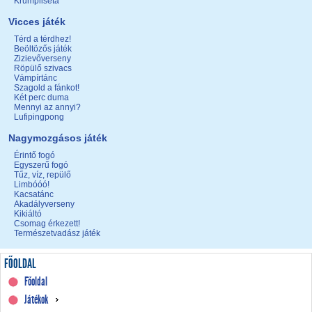
Krumpliséta
Vicces játék
Térd a térdhez!
Beöltözős játék
Zizievőverseny
Röpülő szivacs
Vámpírtánc
Szagold a fánkot!
Két perc duma
Mennyi az annyi?
Lufipingpong
Nagymozgásos játék
Érintő fogó
Egyszerű fogó
Tűz, víz, repülő
Limbóóó!
Kacsatánc
Akadályverseny
Kikiáltó
Csomag érkezett!
Természetvadász játék
FŐOLDAL
Főoldal
Játékok