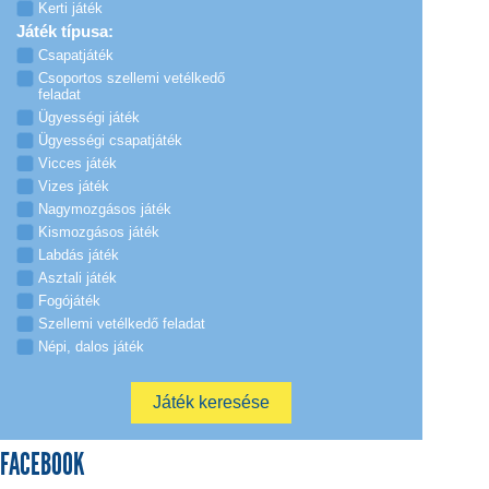
Kerti játék
Játék típusa:
Csapatjáték
Csoportos szellemi vetélkedő
feladat
Ügyességi játék
Ügyességi csapatjáték
Vicces játék
Vizes játék
Nagymozgásos játék
Kismozgásos játék
Labdás játék
Asztali játék
Fogójáték
Szellemi vetélkedő feladat
Népi, dalos játék
FACEBOOK