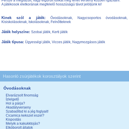
Persze a meglazult, vagy elgurult lufikat meg lehet verseny közben igazítani.
A játékosok életkorának megfelelő hosszúságú távot jelöljünk ki!
Kinek szól a játék:
Óvodásoknak, Nagycsoportos óvodásoknak,
Kisiskolásoknak, Iskolásoknak, Felnőtteknek
Játék helyszíne:
Szobai játék, Kerti játék
Játék típusa:
Ügyességi játék, Vicces játék, Nagymozgásos játék
Hasonló zsúrjátékok korosztályok szerint
Óvodásoknak
Elvarázsolt finomság
Ízlelgető
Hol a párja?
Akadályverseny
Szabadítsd ki a jég foglyait!
Cicamica kekszet eszel?
Kispostás
Melyik a kakukktojás?
Elkóborolt állatok