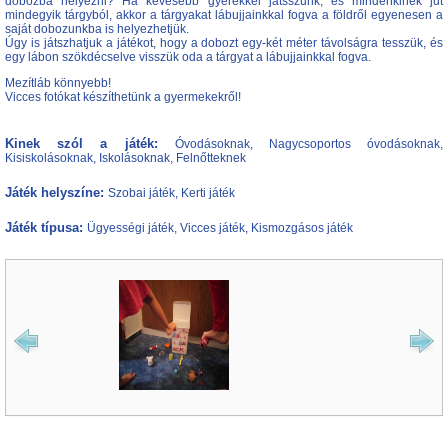
dobozba helyezni? Ha kevesebb gyerekkel játsszunk, és mindenkinek jut
mindegyik tárgyból, akkor a tárgyakat lábujjainkkal fogva a földről egyenesen a
saját dobozunkba is helyezhetjük.
Úgy is játszhatjuk a játékot, hogy a dobozt egy-két méter távolságra tesszük, és
egy lábon szökdécselve visszük oda a tárgyat a lábujjainkkal fogva.
Mezítláb könnyebb!
Vicces fotókat készíthetünk a gyermekekről!
Kinek szól a játék:
Óvodásoknak, Nagycsoportos óvodásoknak,
Kisiskolásoknak, Iskolásoknak, Felnőtteknek
Játék helyszíne:
Szobai játék, Kerti játék
Játék típusa:
Ügyességi játék, Vicces játék, Kismozgásos játék