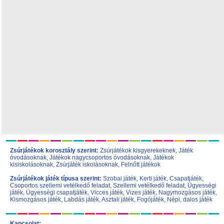
Zsúrjátékok korosztály szerint:
Zsúrjátékok kisgyerekeknek
,
Játék
óvodásoknak
,
Játékok nagycsoportos óvodásoknak
,
Játékok
kisiskolásoknak,
Zsúrjáték iskolásoknak
,
Felnőtt játékok
Zsúrjátékok játék típusa szerint:
Szobai játék
,
Kerti játék
,
Csapatjáték
,
Csoportos szellemi vetélkedő feladat
,
Szellemi vetélkedő feladat
,
Ügyességi
játék
,
Ügyességi csapatjáték
,
Vicces játék
,
Vizes játék
,
Nagymozgásos játék
,
Kismozgásos játék
,
Labdás játék
,
Asztali játék
,
Fogójáték
,
Népi, dalos játék
Kapcsolat: