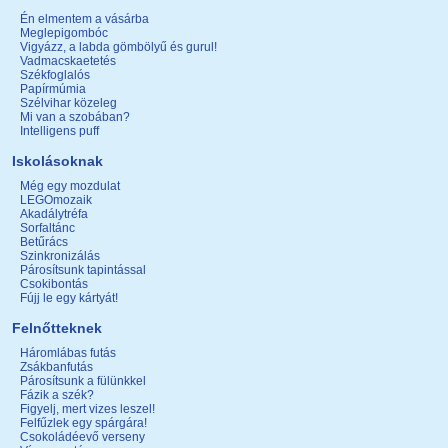
Én elmentem a vásárba
Meglepigombóc
Vigyázz, a labda gömbölyű és gurul!
Vadmacskaetetés
Székfoglalós
Papírmúmia
Szélvihar közeleg
Mi van a szobában?
Intelligens puff
Iskolásoknak
Még egy mozdulat
LEGOmozaik
Akadálytréfa
Sorfaltánc
Betűrács
Szinkronizálás
Párosítsunk tapintással
Csokibontás
Fújj le egy kártyát!
Felnőtteknek
Háromlábas futás
Zsákbanfutás
Párosítsunk a fülünkkel
Fázik a szék?
Figyelj, mert vizes leszel!
Felfűzlek egy spárgára!
Csokoládéevő verseny