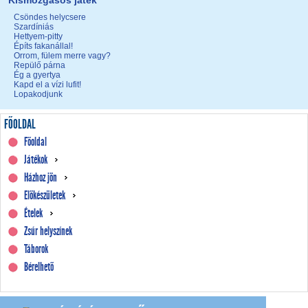
Kismozgásos játék
Csöndes helycsere
Szardíniás
Hettyem-pitty
Építs fakanállal!
Orrom, fülem merre vagy?
Repülő párna
Ég a gyertya
Kapd el a vízi lufit!
Lopakodjunk
FŐOLDAL
Főoldal
Játékok
Házhoz jön
Előkészületek
Ételek
Zsúr helyszínek
Táborok
Bérelhető