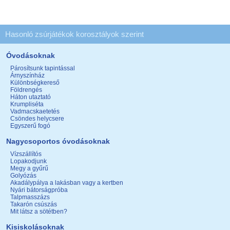
Hasonló zsúrjátékok korosztályok szerint
Óvodásoknak
Párosítsunk tapintással
Árnyszínház
Különbségkereső
Földrengés
Háton utaztató
Krumpliséta
Vadmacskaetetés
Csöndes helycsere
Egyszerű fogó
Nagycsoportos óvodásoknak
Vízszállítós
Lopakodjunk
Megy a gyűrű
Golyózás
Akadálypálya a lakásban vagy a kertben
Nyári bátorságpróba
Talpmasszázs
Takarón csúszás
Mit látsz a sötétben?
Kisiskolásoknak