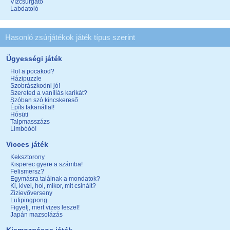
Vízcsurgató
Labdatoló
Hasonló zsúrjátékok játék típus szerint
Ügyességi játék
Hol a pocakod?
Házipuzzle
Szobrászkodni jó!
Szereted a vaníliás karikát?
Szóban szó kincskereső
Építs fakanállal!
Hósüti
Talpmasszázs
Limbóóó!
Vicces játék
Keksztorony
Kisperec gyere a számba!
Felismersz?
Egymásra találnak a mondatok?
Ki, kivel, hol, mikor, mit csinált?
Zizievőverseny
Lufipingpong
Figyelj, mert vizes leszel!
Japán mazsolázás