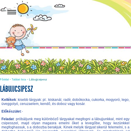
-
-
Lábujjcsipesz
Főoldal
Találati lista
LÁBUJJCSIPESZ
Kellékek
: kisebb tárgyak: pl.: kiskanál, radír, dobókocka, cukorka, mogyoró, lego,
üveggolyó, ceruzaelem, kendő, és doboz vagy kosár.
Előkészület
:-
Feladat
: próbáljunk meg különböző tárgyakat megfogni a lábujjunkkal, mint egy
csipesszel, majd olyan magasra emelni őket a levegőbe, hogy kezünkkel
megfoghassuk, s a dobozba berakjuk. Kinek melyik tárgyat sikerül felemelni, s a