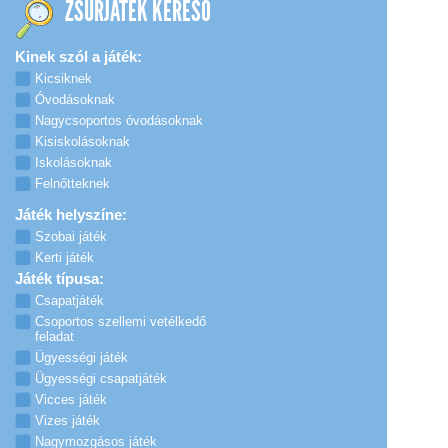
ZSÚRJÁTÉK KERESŐ
Kinek szól a játék:
Kicsiknek
Óvodásoknak
Nagycsoportos óvodásoknak
Kisiskolásoknak
Iskolásoknak
Felnőtteknek
Játék helyszíne:
Szobai játék
Kerti játék
Játék típusa:
Csapatjáték
Csoportos szellemi vetélkedő
feladat
Ügyességi játék
Ügyességi csapatjáték
Vicces játék
Vizes játék
Nagymozgásos játék