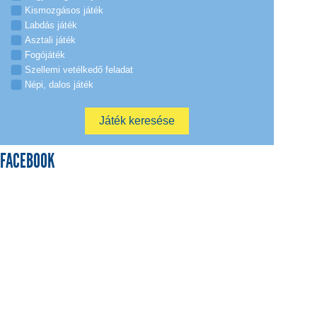
Kismozgásos játék
Labdás játék
Asztali játék
Fogójáték
Szellemi vetélkedő feladat
Népi, dalos játék
FACEBOOK