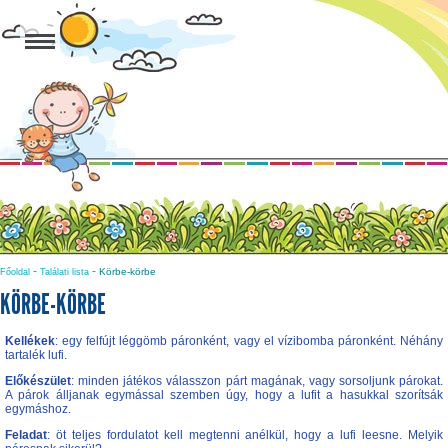
-
-
Körbe-körbe
Főoldal
Találati lista
KÖRBE-KÖRBE
Kellékek
: egy felfújt léggömb páronként, vagy el vízibomba páronként. Néhány
tartalék lufi.
Előkészület
: minden játékos válasszon párt magának, vagy sorsoljunk párokat.
A párok álljanak egymással szemben úgy, hogy a lufit a hasukkal szorítsák
egymáshoz.
Feladat
: öt teljes fordulatot kell megtenni anélkül, hogy a lufi leesne. Melyik