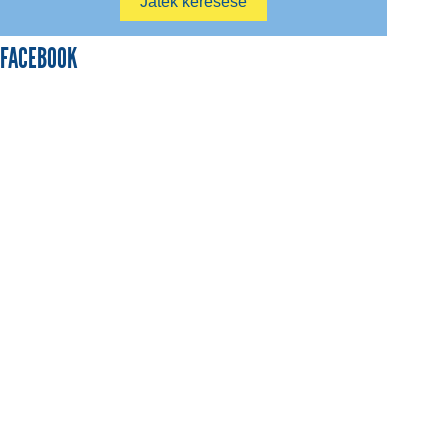
FACEBOOK