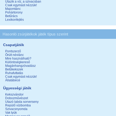
Utazik a víz, a szivacsban
Csak egymást nézzük!
Majomtánc
Pohártorony
Betűrács
Lexikonfejtés
Hasonló zsúrjátékok játék típus szerint
Csapatjáték
Pontszerző
Őrült névlánc
Mire használható?
Különbségkereső
Magánhangzóvadász
Betűkekszek
Ruhafuttatás
Csak egymást nézzük!
Állatábécé
Ügyességi játék
Kekszvándor
Dobozművészet
Utazó labda sorverseny
Repülő vízibomba
Szivacsnyomda
Vak tyúk