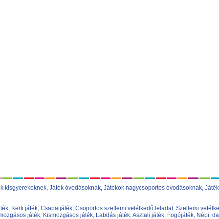
ok kisgyerekeknek
,
Játék óvodásoknak
,
Játékok nagycsoportos óvodásoknak
,
Játék
áték
,
Kerti játék
,
Csapatjáték
,
Csoportos szellemi vetélkedő feladat
,
Szellemi vetélke
ozgásos játék
,
Kismozgásos játék
,
Labdás játék
,
Asztali játék
,
Fogójáték
,
Népi, da