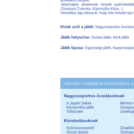
következő kikiáltó.
Játszhatjuk állatnevek helyett autómárkák
(Savanyú Cukorka, Káposztás Klára...)
Ovisokkal úgy játsszuk, hogy írás helyett rajz l
Kinek szól a játék:
Nagycsoportos óvodáso
Játék helyszíne:
Szobai játék, Kerti játék
Játék típusa:
Ügyességi játék, Nagymozgáso
Hasonló zsúrjátékok korosztályok s
Nagycsoportos óvodásoknak
A „legek” játéka
Mentsd 
Kézszorítós játék
Újságpa
Töltsd tele
Székfog
Kisiskolásoknak
Szóösszeszerelő
Zörgőbö
Vicces daloló
Szörnye