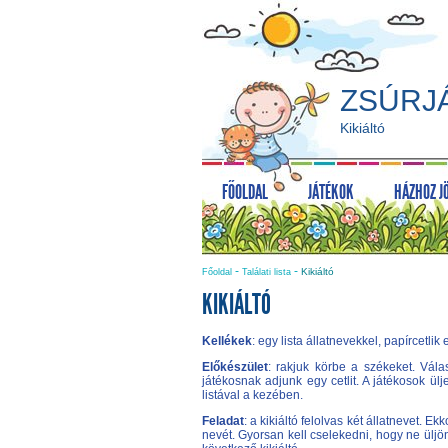
ZSÚRJ
Kikiáltó
FŐOLDAL
JÁTÉKOK
HÁZHOZ J
-
-
Kikiáltó
Főoldal
Találati lista
KIKIÁLTÓ
Kellékek
: egy lista állatnevekkel, papírcetlik
Előkészület
: rakjuk körbe a székeket. Válas
játékosnak adjunk egy cetlit. A játékosok ülj
listával a kezében.
Feladat
: a kikiáltó felolvas két állatnevet. E
nevét. Gyorsan kell cselekedni, hogy ne üljö