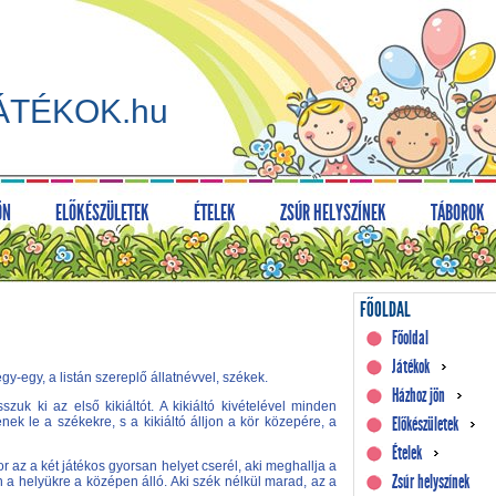
ÁTÉKOK.hu
ÖN
ELŐKÉSZÜLETEK
ÉTELEK
ZSÚR HELYSZÍNEK
TÁBOROK
FŐOLDAL
Főoldal
Játékok
 egy-egy, a listán szereplő állatnévvel, székek.
Házhoz jön
szuk ki az első kikiáltót. A kikiáltó kivételével minden
Előkészületek
enek le a székekre, s a kikiáltó álljon a kör közepére, a
Ételek
kkor az a két játékos gyorsan helyet cserél, aki meghallja a
Zsúr helyszínek
n a helyükre a középen álló. Aki szék nélkül marad, az a