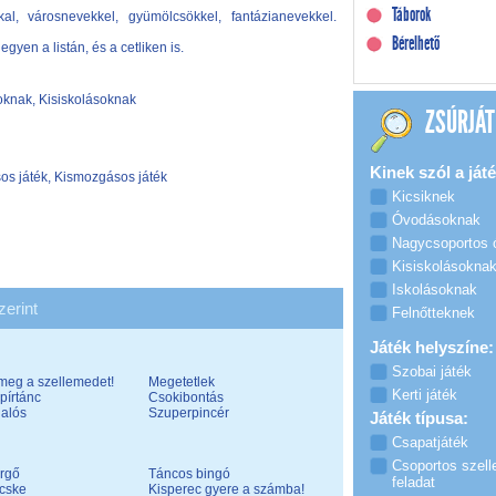
Táborok
kal, városnevekkel, gyümölcsökkel, fantázianevekkel.
Bérelhető
egyen a listán, és a cetliken is.
knak, Kisiskolásoknak
ZSÚRJÁT
Kinek szól a játé
s játék, Kismozgásos játék
Kicsiknek
Óvodásoknak
Nagycsoportos
Kisiskolásokna
Iskolásoknak
zerint
Felnőtteknek
Játék helyszíne:
Szobai játék
meg a szellemedet!
Megetetlek
Kerti játék
pírtánc
Csokibontás
lalós
Szuperpincér
Játék típusa:
Csapatjáték
Csoportos szell
rgő
Táncos bingó
feladat
cske
Kisperec gyere a számba!