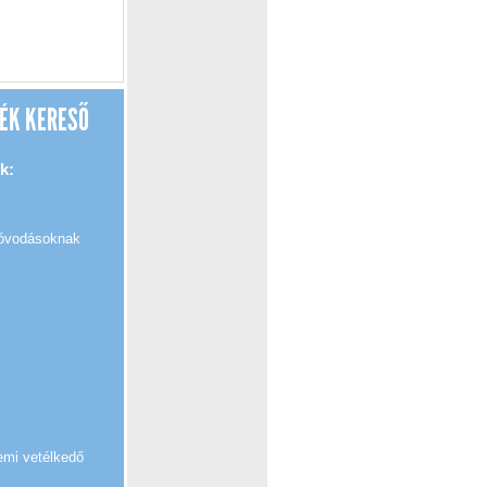
ÉK KERESŐ
k:
 óvodásoknak
k
emi vetélkedő