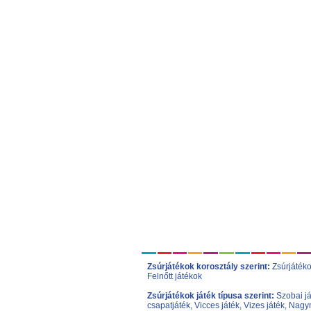
Zsúrjátékok korosztály szerint:
Zsúrjáték
Felnőtt játékok
Zsúrjátékok játék típusa szerint:
Szobai j
csapatjáték
,
Vicces játék
,
Vizes játék
,
Nagym