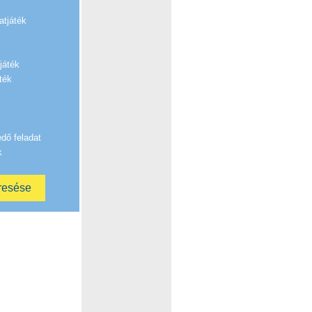
atjáték
játék
ték
edő feladat
k