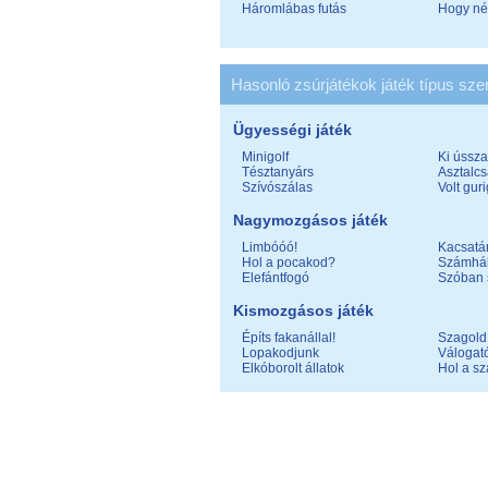
Háromlábas futás
Hogy né
Hasonló zsúrjátékok játék típus szer
Ügyességi játék
Minigolf
Ki ússz
Tésztanyárs
Asztalc
Szívószálas
Volt gur
Nagymozgásos játék
Limbóóó!
Kacsatá
Hol a pocakod?
Számhá
Elefántfogó
Szóban 
Kismozgásos játék
Építs fakanállal!
Szagold 
Lopakodjunk
Válogató
Elkóborolt állatok
Hol a sz