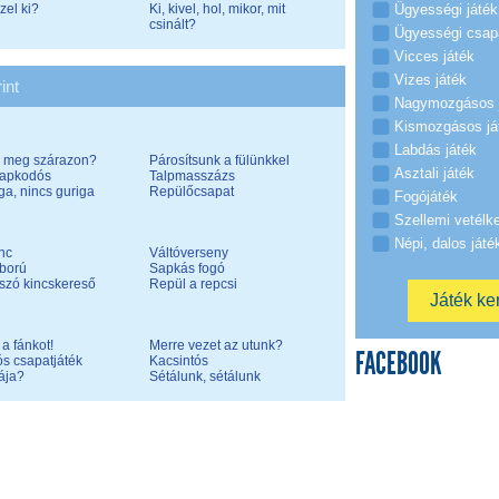
zel ki?
Ki, kivel, hol, mikor, mit
Ügyességi játék
csinált?
Ügyességi csap
Vicces játék
Vizes játék
int
Nagymozgásos 
Kismozgásos já
Labdás játék
a meg szárazon?
Párosítsunk a fülünkkel
Asztali játék
sapkodós
Talpmasszázs
iga, nincs guriga
Repülőcsapat
Fogójáték
Szellemi vetélk
Népi, dalos játé
nc
Váltóverseny
ború
Sapkás fogó
szó kincskereső
Repül a repcsi
a fánkot!
Merre vezet az utunk?
FACEBOOK
s csapatjáték
Kacsintós
ája?
Sétálunk, sétálunk