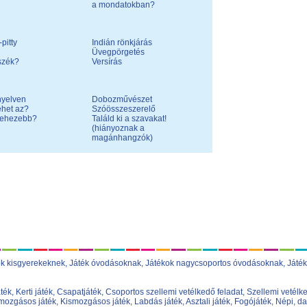
a mondatokban?
pitty
Indián rönkjárás
Üvegpörgetés
szék?
Versírás
nyelven
Dobozművészet
ehet az?
Szóösszeszerelő
nehezebb?
Találd ki a szavakat!
(hiányoznak a
magánhangzók)
ok kisgyerekeknek
,
Játék óvodásoknak
,
Játékok nagycsoportos óvodásoknak
,
Játék
áték
,
Kerti játék
,
Csapatjáték
,
Csoportos szellemi vetélkedő feladat
,
Szellemi vetélke
ozgásos játék
,
Kismozgásos játék
,
Labdás játék
,
Asztali játék
,
Fogójáték
,
Népi, da