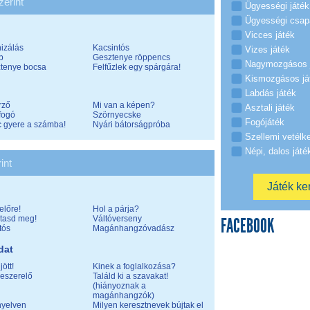
zerint
Ügyességi játék
Ügyességi csap
Vicces játék
izálás
Kacsintós
Vizes játék
b
Gesztenye röppencs
Nagymozgásos 
tenye bocsa
Felfűzlek egy spárgára!
Kismozgásos já
Labdás játék
rző
Mi van a képen?
Asztali játék
fogó
Szörnyecske
Fogójáték
c gyere a számba!
Nyári bátorságpróba
Szellemi vetélk
Népi, dalos játé
int
előre!
Hol a párja?
tasd meg!
Váltóverseny
FACEBOOK
tós
Magánhangzóvadász
dat
ött!
Kinek a foglalkozása?
eszerelő
Találd ki a szavakat!
(hiányoznak a
magánhangzók)
nyelven
Milyen keresztnevek bújtak el