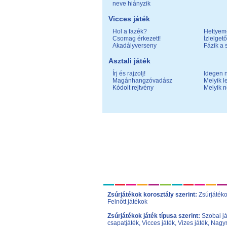
neve hiányzik
Vicces játék
Hol a fazék?
Hettyem-
Csomag érkezett!
Ízlelgető
Akadályverseny
Fázik a 
Asztali játék
Írj és rajzolj!
Idegen 
Magánhangzóvadász
Melyik l
Kódolt rejtvény
Melyik 
Zsúrjátékok korosztály szerint:
Zsúrjáték
Felnőtt játékok
Zsúrjátékok játék típusa szerint:
Szobai j
csapatjáték
,
Vicces játék
,
Vizes játék
,
Nagym