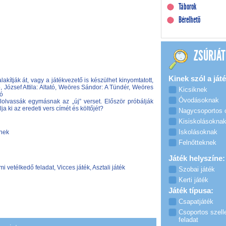
Táborok
Bérelhető
ZSÚRJÁT
Kinek szól a játé
lakítják át, vagy a játékvezető is készülhet kinyomtatott,
, József Attila: Altató, Weöres Sándor: A Tündér, Weöres
Kicsiknek
jó
Óvodásoknak
olvassák egymásnak az „új” verset. Először próbálják
ja ki az eredeti vers címét és költőjét?
Nagycsoportos
Kisiskolásokna
Iskolásoknak
knek
Felnőtteknek
Játék helyszíne:
 vetélkedő feladat, Vicces játék, Asztali játék
Szobai játék
Kerti játék
Játék típusa:
Csapatjáték
Csoportos szell
feladat