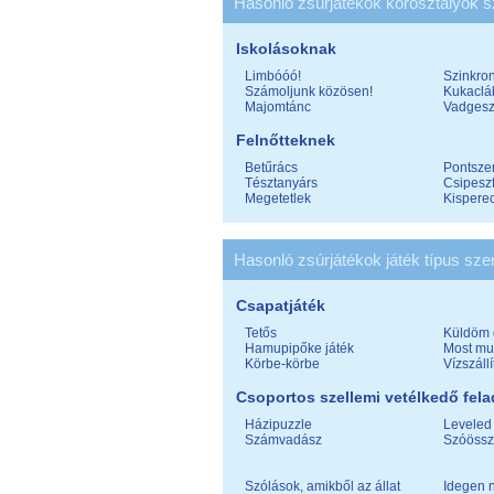
Hasonló zsúrjátékok korosztályok s
Iskolásoknak
Limbóóó!
Szinkron
Számoljunk közösen!
Kukaclá
Majomtánc
Vadgesz
Felnőtteknek
Betűrács
Pontsze
Tésztanyárs
Csipesz
Megetetlek
Kispere
Hasonló zsúrjátékok játék típus szer
Csapatjáték
Tetős
Küldöm 
Hamupipőke játék
Most mu
Körbe-körbe
Vízszállí
Csoportos szellemi vetélkedő fela
Házipuzzle
Leveled j
Számvadász
Szóössz
Szólások, amikből az állat
Idegen 