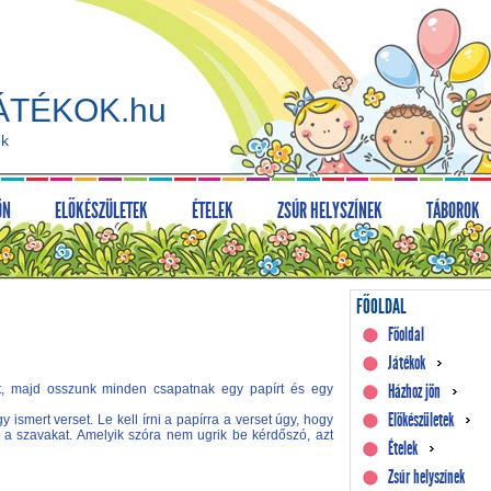
ÁTÉKOK.hu
ék
ÖN
ELŐKÉSZÜLETEK
ÉTELEK
ZSÚR HELYSZÍNEK
TÁBOROK
FŐOLDAL
Főoldal
Játékok
Házhoz jön
at, majd osszunk minden csapatnak egy papírt és egy
Előkészületek
 ismert verset. Le kell írni a papírra a verset úgy, hogy
n a szavakat. Amelyik szóra nem ugrik be kérdőszó, azt
Ételek
Zsúr helyszínek