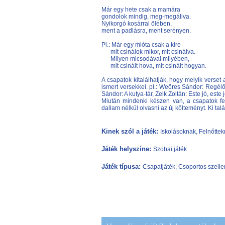
Már egy hete csak a mamára
gondolok mindig, meg-megállva.
Nyikorgó kosárral ölében,
ment a padlásra, ment serényen.
Pl.: Már egy mióta csak a kire
mit csinálok mikor, mit csinálva.
Milyen micsodával milyében,
mit csinált hova, mit csinált hogyan.
A csapatok kitalálhatják, hogy melyik verset a
ismert versekkel. pl.: Weöres Sándor: Regélő
Sándor: A kutya-tár, Zelk Zoltán: Este jó, este 
Miután mindenki készen van, a csapatok fel
dallam nélkül olvasni az új költeményt. Ki talál
Kinek szól a játék:
Iskolásoknak, Felnőtte
Játék helyszíne:
Szobai játék
Játék típusa:
Csapatjáték, Csoportos szellemi