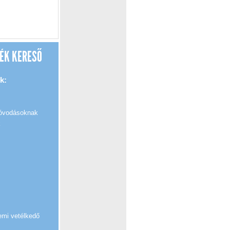
ÉK KERESŐ
k:
 óvodásoknak
k
emi vetélkedő