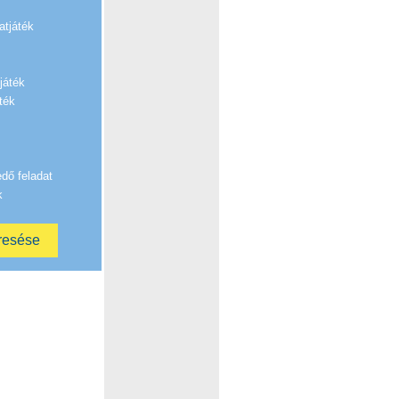
atjáték
játék
ték
edő feladat
k