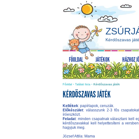
ZSÚRJ
Kérdőszavas ját
FŐOLDAL
JÁTÉKOK
HÁZHOZ J
-
-
Kérdőszavas játék
Főoldal
Találati lista
KÉRDŐSZAVAS JÁTÉK
Kellékek
: papírlapok, ceruzák.
Előkészület
: válasszunk 2-3 fős csapatok
íróeszközt.
Feladat
: minden csapatnak választani kell egy
kérdőszavakkal kell helyettesíteni a versbe
hagyjuk meg.
József Attila: Mama