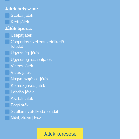
Játék helyszíne:
Szobai játék
Kerti játék
Játék típusa:
Csapatjáték
Csoportos szellemi vetélkedő
feladat
Ügyességi játék
Ügyességi csapatjáték
Vicces játék
Vizes játék
Nagymozgásos játék
Kismozgásos játék
Labdás játék
Asztali játék
Fogójáték
Szellemi vetélkedő feladat
Népi, dalos játék