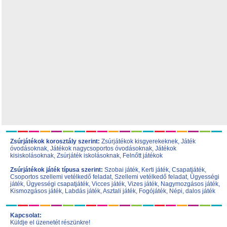
Zsúrjátékok korosztály szerint:
Zsúrjátékok kisgyerekeknek
,
Játék
óvodásoknak
,
Játékok nagycsoportos óvodásoknak
,
Játékok
kisiskolásoknak,
Zsúrjáték iskolásoknak
,
Felnőtt játékok
Zsúrjátékok játék típusa szerint:
Szobai játék
,
Kerti játék
,
Csapatjáték
,
Csoportos szellemi vetélkedő feladat
,
Szellemi vetélkedő feladat
,
Ügyességi
játék
,
Ügyességi csapatjáték
,
Vicces játék
,
Vizes játék
,
Nagymozgásos játék
,
Kismozgásos játék
,
Labdás játék
,
Asztali játék
,
Fogójáték
,
Népi, dalos játék
Kapcsolat:
Küldje el üzenetét részünkre!