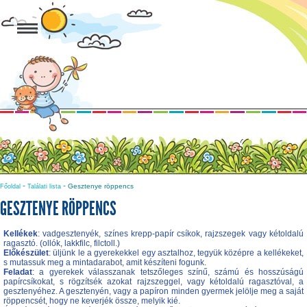
-
-
Gesztenye röppencs
Főoldal
Találati lista
GESZTENYE RÖPPENCS
Kellékek
: vadgesztenyék, színes krepp-papír csíkok, rajzszegek vagy kétoldalú
ragasztó. (ollók, lakkfilc, filctoll.)
Előkészület
: üljünk le a gyerekekkel egy asztalhoz, tegyük középre a kellékeket,
s mutassuk meg a mintadarabot, amit készíteni fogunk.
Feladat
: a gyerekek válasszanak tetszőleges színű, számú és hosszúságú
papírcsíkokat, s rögzítsék azokat rajzszeggel, vagy kétoldalú ragasztóval, a
gesztenyéhez. A gesztenyén, vagy a papíron minden gyermek jelölje meg a saját
röppencsét, hogy ne keverjék össze, melyik kié.