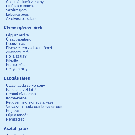
Csokoládéevő verseny
Elbújtak a katicák
Vezérmajom
Lábujjcsipesz
Az elveszett kalap
Kismozgásos játék
Lépj az orrára
Újságpapírtánc
Dobozjárás
Elvesztettem zsebkendőmet
Állatbemutató
Hol a szája?
Kikiáltó
Krumpliséta
Hettyem-pitty
Labdás játék
Utazó labda sorverseny
Kapd el a vízi lufit!
Repülő vízibomba
Körbe-körbe
Két gyermeknek négy a keze
Vigyázz, a labda gömbölyű és gurul!
Kuglizás
Fújd a labdát!
Nemzetesdi
Asztali játék