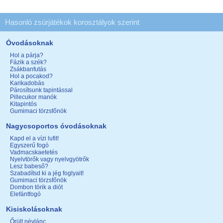
Hasonló zsúrjátékok korosztályok szerint
Óvodásoknak
Hol a párja?
Fázik a szék?
Zsákbanfutás
Hol a pocakod?
Karikadobás
Párosítsunk tapintással
Pillecukor manók
Kitapintós
Gumimaci törzsfőnök
Nagycsoportos óvodásoknak
Kapd el a vízi lufit!
Egyszerű fogó
Vadmacskaetetés
Nyelvtörők vagy nyelvgyötrők
Lesz babeső?
Szabadítsd ki a jég foglyait!
Gumimaci törzsfőnök
Dombon törik a diót
Elefántfogó
Kisiskolásoknak
Őrült névlánc