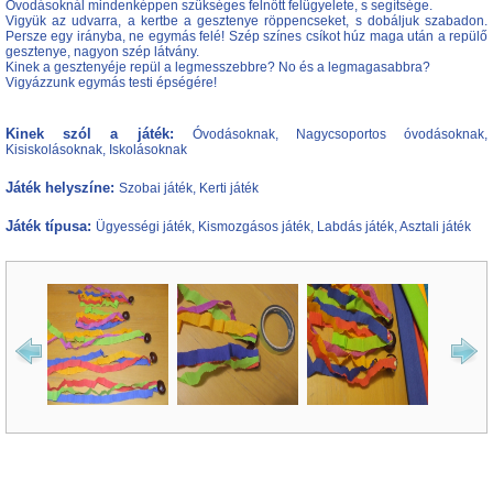
Óvodásoknál mindenképpen szükséges felnőtt felügyelete, s segítsége.
Vigyük az udvarra, a kertbe a gesztenye röppencseket, s dobáljuk szabadon.
Persze egy irányba, ne egymás felé! Szép színes csíkot húz maga után a repülő
gesztenye, nagyon szép látvány.
Kinek a gesztenyéje repül a legmesszebbre? No és a legmagasabbra?
Vigyázzunk egymás testi épségére!
Kinek szól a játék:
Óvodásoknak, Nagycsoportos óvodásoknak,
Kisiskolásoknak, Iskolásoknak
Játék helyszíne:
Szobai játék, Kerti játék
Játék típusa:
Ügyességi játék, Kismozgásos játék, Labdás játék, Asztali játék