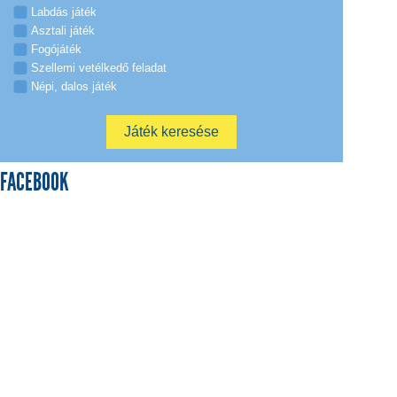
Labdás játék
Asztali játék
Fogójáték
Szellemi vetélkedő feladat
Népi, dalos játék
FACEBOOK