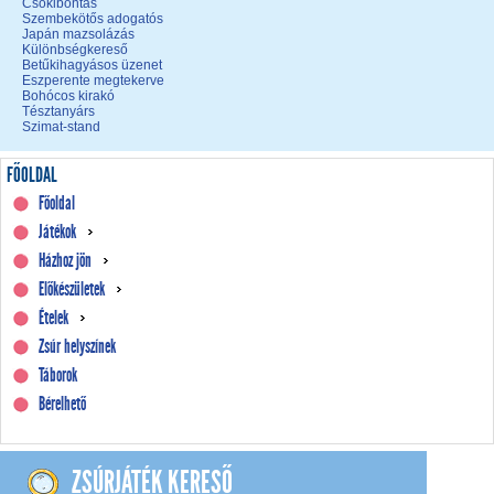
Csokibontás
Szembekötős adogatós
Japán mazsolázás
Különbségkereső
Betűkihagyásos üzenet
Eszperente megtekerve
Bohócos kirakó
Tésztanyárs
Szimat-stand
FŐOLDAL
Főoldal
Játékok
Házhoz jön
Előkészületek
Ételek
Zsúr helyszínek
Táborok
Bérelhető
ZSÚRJÁTÉK KERESŐ