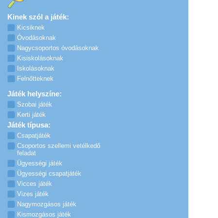
Kinek szól a játék:
Kicsiknek
Óvodásoknak
Nagycsoportos óvodásoknak
Kisiskolásoknak
Iskolásoknak
Felnőtteknek
Játék helyszíne:
Szobai játék
Kerti játék
Játék típusa:
Csapatjáték
Csoportos szellemi vetélkedő
feladat
Ügyességi játék
Ügyességi csapatjáték
Vicces játék
Vizes játék
Nagymozgásos játék
Kismozgásos játék