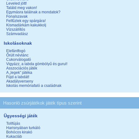
Leveled jött!
Találd meg vakon!
Egymásra találnak a mondatok?
Fonalszavak
Felfűzlek egy spárgára!
Kismadárkám kakukkolj
Vízszállítós
Számvadász
Iskolásoknak
Elefántfogó
Őrült névlánc
Cukorválogató
Vigyázz, a labda gömbölyű és gurul!
Asszociációs játék
A „legek” játéka
Fújd a labdát!
Akadályverseny
Iskolás memóriafaló a családnak
Hasonló zsúrjátékok játék típus szerint
Ügyességi játék
Tollfújás
Harisnyában turkáló
Bohócos kirakó
Kukacláb