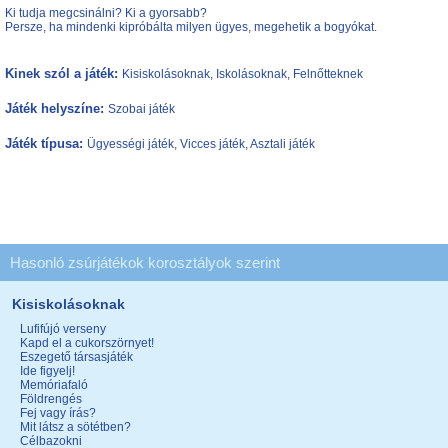
Ki tudja megcsinálni? Ki a gyorsabb?
Persze, ha mindenki kipróbálta milyen ügyes, megehetik a bogyókat.
Kinek szól a játék:
Kisiskolásoknak, Iskolásoknak, Felnőtteknek
Játék helyszíne:
Szobai játék
Játék típusa:
Ügyességi játék, Vicces játék, Asztali játék
Hasonló zsúrjátékok korosztályok szerint
Kisiskolásoknak
Lufifújó verseny
Kapd el a cukorszörnyet!
Eszegető társasjáték
Ide figyelj!
Memóriafaló
Földrengés
Fej vagy írás?
Mit látsz a sötétben?
Célbazokni