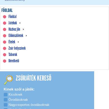
FŐOLDAL
Főoldal
Játékok
Házhoz jön
Előkészületek
Ételek
Zsúr helyszínek
Táborok
Bérelhető
ZSÚRJÁTÉK KERESŐ
Kinek szól a játék:
Kicsiknek
Óvodásoknak
Nagycsoportos óvodásoknak