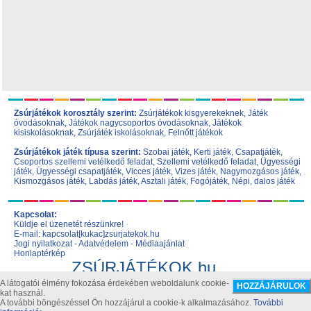
Zsúrjátékok korosztály szerint:
Zsúrjátékok kisgyerekeknek
,
Játék
óvodásoknak
,
Játékok nagycsoportos óvodásoknak
,
Játékok
kisiskolásoknak,
Zsúrjáték iskolásoknak
,
Felnőtt játékok
Zsúrjátékok játék típusa szerint:
Szobai játék
,
Kerti játék
,
Csapatjáték
,
Csoportos szellemi vetélkedő feladat
,
Szellemi vetélkedő feladat
,
Ügyességi
játék
,
Ügyességi csapatjáték
,
Vicces játék
,
Vizes játék
,
Nagymozgásos játék
,
Kismozgásos játék
,
Labdás játék
,
Asztali játék
,
Fogójáték
,
Népi, dalos játék
Kapcsolat:
Küldje el üzenetét részünkre!
E-mail: kapcsolat[kukac]zsurjatekok.hu
Jogi nyilatkozat
-
Adatvédelem
-
Médiaajánlat
Honlaptérkép
ZSÚRJÁTÉKOK.hu
Szülinapi játékok, zsúr játék, születésnapi zsúr ötletek
A látogatói élmény fokozása érdekében weboldalunk cookie-
kat használ.
A további böngészéssel Ön hozzájárul a cookie-k alkalmazásához.
További