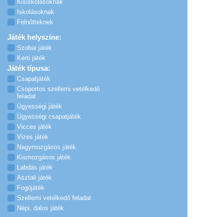
Kisiskolásoknak
Iskolásoknak
Felnőtteknek
Játék helyszíne:
Szobai játék
Kerti játék
Játék típusa:
Csapatjáték
Csoportos szellemi vetélkedő
feladat
Ügyességi játék
Ügyességi csapatjáték
Vicces játék
Vizes játék
Nagymozgásos játék
Kismozgásos játék
Labdás játék
Asztali játék
Fogójáték
Szellemi vetélkedő feladat
Népi, dalos játék