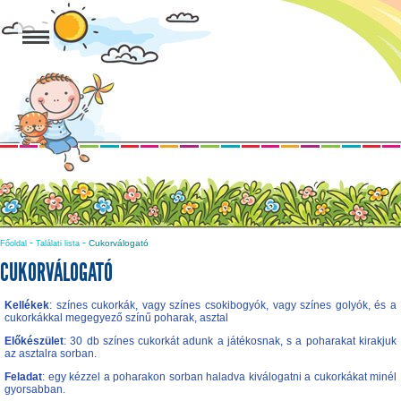
-
-
Cukorválogató
Főoldal
Találati lista
CUKORVÁLOGATÓ
Kellékek
: színes cukorkák, vagy színes csokibogyók, vagy színes golyók, és a
cukorkákkal megegyező színű poharak, asztal
Előkészület
: 30 db színes cukorkát adunk a játékosnak, s a poharakat kirakjuk
az asztalra sorban.
Feladat
: egy kézzel a poharakon sorban haladva kiválogatni a cukorkákat minél
gyorsabban.