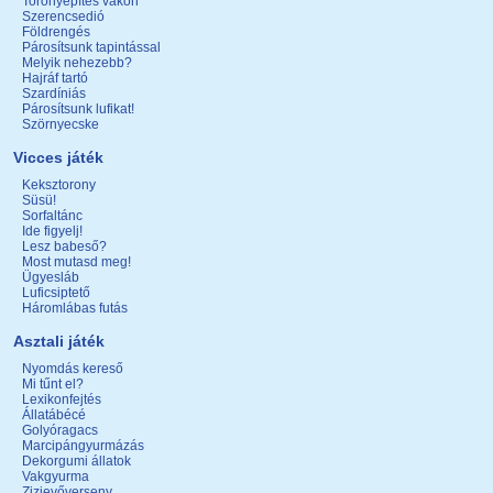
Toronyépítés vakon
Szerencsedió
Földrengés
Párosítsunk tapintással
Melyik nehezebb?
Hajráf tartó
Szardíniás
Párosítsunk lufikat!
Szörnyecske
Vicces játék
Keksztorony
Süsü!
Sorfaltánc
Ide figyelj!
Lesz babeső?
Most mutasd meg!
Ügyesláb
Luficsiptető
Háromlábas futás
Asztali játék
Nyomdás kereső
Mi tűnt el?
Lexikonfejtés
Állatábécé
Golyóragacs
Marcipángyurmázás
Dekorgumi állatok
Vakgyurma
Zizievőverseny