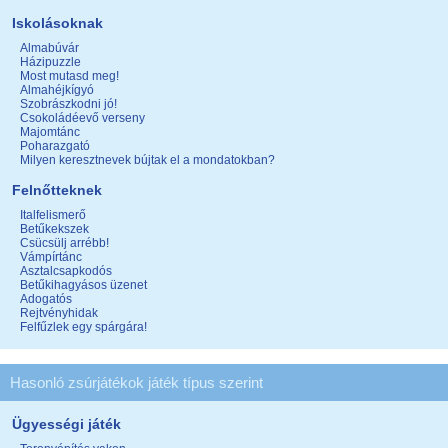
Iskolásoknak
Almabúvár
Házipuzzle
Most mutasd meg!
Almahéjkígyó
Szobrászkodni jó!
Csokoládéevő verseny
Majomtánc
Poharazgató
Milyen keresztnevek bújtak el a mondatokban?
Felnőtteknek
Italfelismerő
Betűkekszek
Csücsülj arrébb!
Vámpírtánc
Asztalcsapkodós
Betűkihagyásos üzenet
Adogatós
Rejtvényhidak
Felfűzlek egy spárgára!
Hasonló zsúrjátékok játék típus szerint
Ügyességi játék