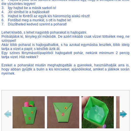
éle vízszintes legyen!
3. Így hajtsd be a másik sarkot is!
4. Jól simítsd le a hajtásokat!
5. Hajtsd le föntről az egyik kis háromszög alakú részt!
6. Fordítsd meg a munkát, s ott is hajtsd le!
7. Díszítheted kedved szerint a poharat!
Lehet kisebb, s lehet nagyobb poharakat is hajtogatni.
Próbáljátok ki, tényleg jól működik. De azért inkább csak vízzel töltsétek meg, ne
szörppel!
Akár több poharat is hajtogathattok, s ha azokat egymásba teszitek, több ideig
tartja a vizet a papír, s később ázik át.
Egy színes fénymásolópapírból hajtogatott pohár, nekünk minimum 2 percig
tartja vizet. Hát nektek?
Ezeket a poharakat miután meghajtogatták a gyerekek, használhatják arra is,
hogy abban gyűjtik a bulin a kis kincseket, ajándékokat, amiket a játékok során
nyernek.