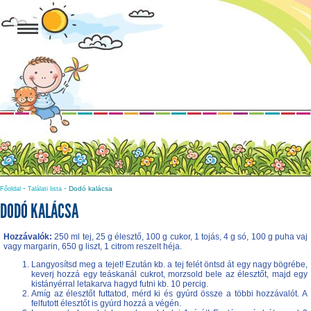
-
-
Dodó kalácsa
Főoldal
Találati lista
DODÓ KALÁCSA
Hozzávalók:
250 ml tej, 25 g élesztő, 100 g cukor, 1 tojás, 4 g só, 100 g puha vaj
vagy margarin, 650 g liszt, 1 citrom reszelt héja.
Langyosítsd meg a tejet! Ezután kb. a tej felét öntsd át egy nagy bögrébe,
keverj hozzá egy teáskanál cukrot, morzsold bele az élesztőt, majd egy
kistányérral letakarva hagyd futni kb. 10 percig.
Amíg az élesztőt futtatod, mérd ki és gyúrd össze a többi hozzávalót. A
felfutott élesztőt is gyúrd hozzá a végén.