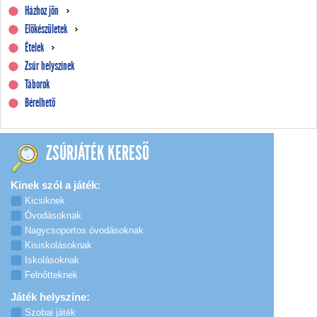
Házhoz jön
Előkészületek
Ételek
Zsúr helyszínek
Táborok
Bérelhető
ZSÚRJÁTÉK KERESŐ
Kinek szól a játék:
Kicsiknek
Óvodásoknak
Nagycsoportos óvodásoknak
Kisiskolásoknak
Iskolásoknak
Felnőtteknek
Játék helyszíne:
Szobai játék