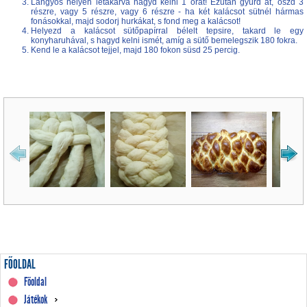
Langyos helyen letakarva hagyd kelni 1 órát! Ezután gyúrd át, oszd 3
részre, vagy 5 részre, vagy 6 részre - ha két kalácsot sütnél hármas
fonásokkal, majd sodorj hurkákat, s fond meg a kalácsot!
Helyezd a kalácsot sütőpapírral bélelt tepsire, takard le egy
konyharuhával, s hagyd kelni ismét, amíg a sütő bemelegszik 180 fokra.
Kend le a kalácsot tejjel, majd 180 fokon süsd 25 percig.
FŐOLDAL
Főoldal
Játékok