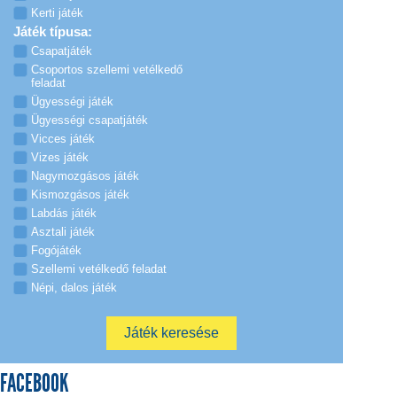
Kerti játék
Játék típusa:
Csapatjáték
Csoportos szellemi vetélkedő
feladat
Ügyességi játék
Ügyességi csapatjáték
Vicces játék
Vizes játék
Nagymozgásos játék
Kismozgásos játék
Labdás játék
Asztali játék
Fogójáték
Szellemi vetélkedő feladat
Népi, dalos játék
FACEBOOK