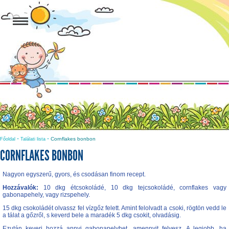
-
-
Cornflakes bonbon
Főoldal
Találati lista
CORNFLAKES BONBON
Nagyon egyszerű, gyors, és csodásan finom recept.
Hozzávalók:
10 dkg étcsokoládé, 10 dkg tejcsokoládé, cornflakes vagy
gabonapehely, vagy rizspehely.
15 dkg csokoládét olvassz fel vízgőz felett. Amint felolvadt a csoki, rögtön vedd le
a tálat a gőzről, s keverd bele a maradék 5 dkg csokit, olvadásig.
Ezután keverj hozzá annyi gabonapelyhet, amennyit felvesz. A legjobb, ha