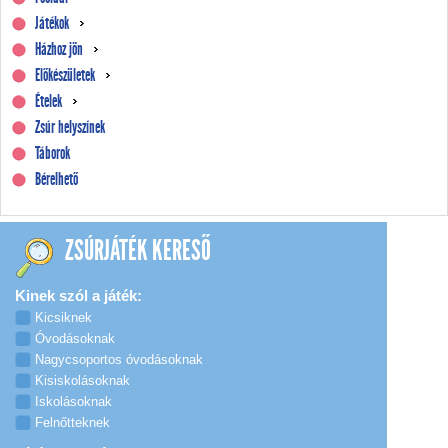
Játékok
Házhoz jön
Előkészületek
Ételek
Zsúr helyszínek
Táborok
Bérelhető
ZSÚRJÁTÉK KERESŐ
Kinek szól a játék:
Kicsiknek
Óvodásoknak
Nagycsoportos óvodásoknak
Kisiskolásoknak
Iskolásoknak
Felnőtteknek