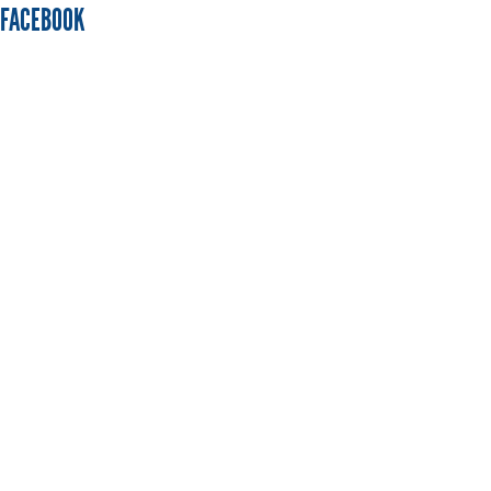
FACEBOOK