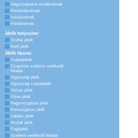
Nagycsoportos óvodásoknak
Kisiskolásoknak
Iskolásoknak
Felnőtteknek
Játék helyszíne:
Szobai játék
Kerti játék
Játék típusa:
Csapatjáték
Csoportos szellemi vetélkedő
feladat
Ügyességi játék
Ügyességi csapatjáték
Vicces játék
Vizes játék
Nagymozgásos játék
Kismozgásos játék
Labdás játék
Asztali játék
Fogójáték
Szellemi vetélkedő feladat