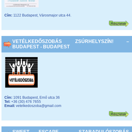
Cím:
1122 Budapest, Városmajor utca 44.
VETÉLKEDŐSZOBÁS ZSÚRHELYSZÍN! –
BUDAPEST - BUDAPEST
Cím:
1091 Budapest, Ernő utca 36
Tel:
+36 (30) 476 7655
Email:
vetelkedoszoba@gmail.com
SWEET ESCAPE - SZABADULÓSZOBÁS