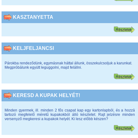
KASZTANYETTA
KELJFELJANCSI
Párokba rendeződünk, egymásnak háttal állunk, összekulcsoljuk a karunkat.
Megpróbálunk együtt leguggolni, majd felállni.
KERESD A KUPAK HELYÉT!
Minden gyermek, ill. minden 2 fős csapat kap egy kartonlapból, és a hozzá
tartozó megfelelő méretű kupakokból álló készletet. Rajt jelzésre minden
versenyző megkeresi a kupakok helyét. Ki lesz előbb készen?