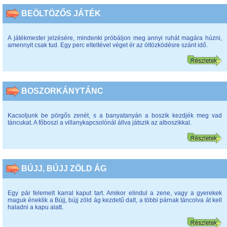
BEÖLTÖZŐS JÁTÉK
A játékmester jelzésére, mindenki próbáljon meg annyi ruhát magára húzni,
amennyit csak tud. Egy perc elteltével véget ér az öltözködésre szánt idő.
BOSZORKÁNYTÁNC
Kacsoljunk be pörgős zenét, s a banyatanyán a boszik kezdjék meg vad
táncukat. A főboszi a villanykapcsolónál állva játszik az alboszikkal.
BÚJJ, BÚJJ ZÖLD ÁG
Egy pár felemelt karral kaput tart. Amikor elindul a zene, vagy a gyerekek
maguk éneklik a Bújj, bújj zöld ág kezdetű dalt, a többi párnak táncolva át kell
haladni a kapu alatt.