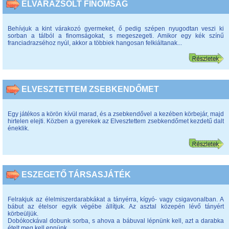
ELVARÁZSOLT FINOMSÁG
Behívjuk a kint várakozó gyermeket, ő pedig szépen nyugodtan veszi ki
sorban a tálból a finomságokat, s megeszegeti. Amikor egy kék színű
franciadrazséhoz nyúl, akkor a többiek hangosan felkiáltanak...
ELVESZTETTEM ZSEBKENDŐMET
Egy játékos a körön kívül marad, és a zsebkendővel a kezében körbejár, majd
hirtelen elejti. Közben a gyerekek az Elvesztettem zsebkendőmet kezdetű dalt
éneklik.
ESZEGETŐ TÁRSASJÁTÉK
Felrakjuk az élelmiszerdarabkákat a tányérra, kígyó- vagy csigavonalban. A
bábut az ételsor egyik végébe állítjuk. Az asztal közepén lévő tányért
körbeüljük.
Dobókockával dobunk sorba, s ahova a bábuval lépnünk kell, azt a darabka
ételt meg kell ennünk.