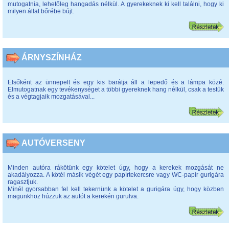
mutogatnia, lehetőleg hangadás nélkül. A gyerekeknek ki kell találni, hogy ki
milyen állat bőrébe bújt.
ÁRNYSZÍNHÁZ
Elsőként az ünnepelt és egy kis barátja áll a lepedő és a lámpa közé.
Elmutogatnak egy tevékenységet a többi gyereknek hang nélkül, csak a testük
és a végtagjaik mozgatásával...
AUTÓVERSENY
Minden autóra rákötünk egy kötelet úgy, hogy a kerekek mozgását ne
akadályozza. A kötél másik végét egy papírtekercsre vagy WC-papír gurigára
ragasztjuk.
Minél gyorsabban fel kell tekernünk a kötelet a gurigára úgy, hogy közben
magunkhoz húzzuk az autót a kerekén gurulva.