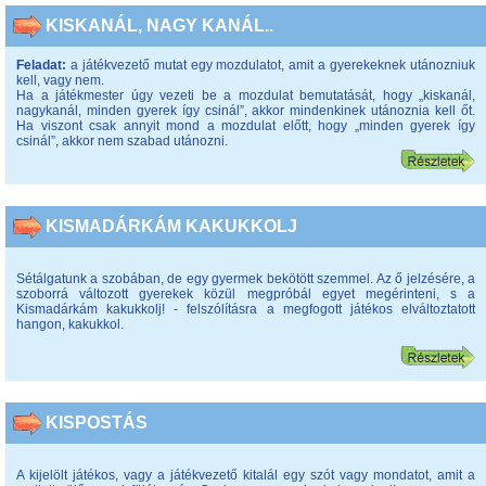
KISKANÁL, NAGY KANÁL..
Feladat:
a játékvezető mutat egy mozdulatot, amit a gyerekeknek utánozniuk
kell, vagy nem.
Ha a játékmester úgy vezeti be a mozdulat bemutatását, hogy „kiskanál,
nagykanál, minden gyerek így csinál”, akkor mindenkinek utánoznia kell őt.
Ha viszont csak annyit mond a mozdulat előtt, hogy „minden gyerek így
csinál”, akkor nem szabad utánozni.
KISMADÁRKÁM KAKUKKOLJ
Sétálgatunk a szobában, de egy gyermek bekötött szemmel. Az ő jelzésére, a
szoborrá változott gyerekek közül megpróbál egyet megérinteni, s a
Kismadárkám kakukkolj! - felszólításra a megfogott játékos elváltoztatott
hangon, kakukkol.
KISPOSTÁS
A kijelölt játékos, vagy a játékvezető kitalál egy szót vagy mondatot, amit a