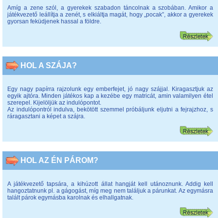
Amíg a zene szól, a gyerekek szabadon táncolnak a szobában. Amikor a
játékvezető leállítja a zenét, s elkiáltja magát, hogy „pocak”, akkor a gyerekek
gyorsan feküdjenek hassal a földre.
HOL A SZÁJA?
Egy nagy papírra rajzolunk egy emberfejet, jó nagy szájjal. Kiragasztjuk az
egyik ajtóra. Minden játékos kap a kezébe egy matricát, amin valamilyen étel
szerepel. Kijelöljük az indulópontot.
Az indulópontról indulva, bekötött szemmel próbáljunk eljutni a fejrajzhoz, s
ráragasztani a képet a szájra.
HOL AZ ÉN PÁROM?
A játékvezető tapsára, a kihúzott állat hangját kell utánoznunk. Addig kell
hangoztatnunk pl. a gágogást, míg meg nem találjuk a párunkat. Az egymásra
talált párok egymásba karolnak és elhallgatnak.