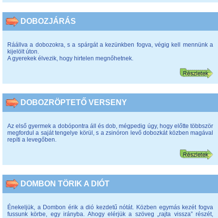
DOBOZJÁRÁS
Ráállva a dobozokra, s a spárgát a kezünkben fogva, végig kell mennünk a
kijelölt úton.
A gyerekek élvezik, hogy hirtelen megnőhetnek.
DOBOZRÖPTETŐ VERSENY
Az első gyermek a dobópontra áll és dob, mégpedig úgy, hogy előtte többször
megfordul a saját tengelye körül, s a zsinóron levő dobozkát közben magával
repíti a levegőben.
DOMBON TÖRIK A DIÓT
Énekeljük, a Dombon érik a dió kezdetű nótát. Közben egymás kezét fogva
fussunk körbe, egy irányba. Ahogy elérjük a szöveg „rajta vissza” részét,