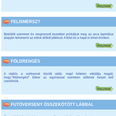
FELISMERSZ?
Bekötött szemmel és megmosott kezekkel próbáljuk meg az arca tapintása
alapján felismerni az elénk állított játékost. A fület és a hajat is lehet érinteni.
FÖLDRENGÉS
A rádiós a széksorok között sétál, majd hirtelen elkiáltja magát,
hogy:”földrengés!” Ekkor az egymással szemben ülőknek helyet kell
cserélniük.
FUTÓVERSENY ÖSSZEKÖTÖTT LÁBBAL