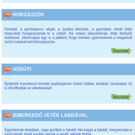
HORGÁSZÓS
Feladat: a gemkapocs végét, a lyukba illesztve, a gyerekek minél több
halacskát horgásszanak ki a vízből. Ha sokan játszanának, több fordulót
indítsunk. Játszhatjuk úgy is a játékot, hogy minden gyermeknek a megadott
színű halakat kell kihorgásznia.
HÓSÜTI
Építsünk homokozó formák segítségével hóból sütiket, tortákat, hóvárakat. Ki
is díszíthetjük az alkotásokat!
ISMERKEDŐ JÁTÉK LABDÁVAL
Egymásnak dobáljuk, vagy gurítjuk a labdát. Aki kapja a labdát, megmondja a
saját nevét, majd azután annak a nevét, akinek dobja.