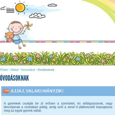
-
-
-
Óvodásoknak
Főoldal
Játékok
Korosztályok
ÓVODÁSOKNAK
AJJAJ, VALAKI HIÁNYZIK!
A gyerekek csukják be jó erősen a szemüket, és sétálgassanak, vagy
táncoljanak a szobában addig, amíg szól a zene! A játékvezető kopogtassa
meg az egyik gyerek vállát.