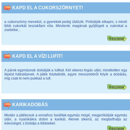
KAPD EL A CUKORSZÖRNYET!
a cukorszörny menekül, a gyerekek pedig üldözik. Próbálják elkapni, s minél
több cukorkát leszakítani róla. Mindenki magának gyűjtögeti a cukrokat a
zsebébe...
KAPD EL A VÍZI LUFIT!
A párok egymásnak dobálják a lufikat. Két sikeres fogás után, mindketten egy
lépést hátralépnek. A játék folytatódik, egyre messzebbről folyik a dobálás,
míg csak ki nem pukkad a lufi.
KARIKADOBÁS
Miután a játékosok a vonalhoz beálltak egymás mögé, megpróbálják egymás
után, a nyalókákra dobni a karikát. Akinek sikerül, az megtarthatja az
édességet, s bíztatja a többieket.