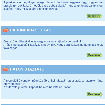
A játékvezető megütöget, megszólaltat különböző tárgyakat úgy, hogy mi ne
lássuk. (pl. egy takaró mögött, vagy doboz alatt) A hang alapján próbáljuk meg
kitalálni, hogy mi az a tárgy, ami megszólalt.
HÁROMLÁBAS FUTÁS
Összekötött lábakkal futva vagy ugrálva a rajtból a célba eljutni.
A játék indítása előtt tisztázzuk, hogy futva vagy ugrálva kell megtenni a kijelölt
távolságot.
HÁTON UTAZTATÓ
A megjelölt útvonalon négykézláb el kell utaztatni az állatkát a hátunkon úgy,
hogy ne essen le.
Az utaztató jutalmat kaphat, ha a célba vitte az utasát.