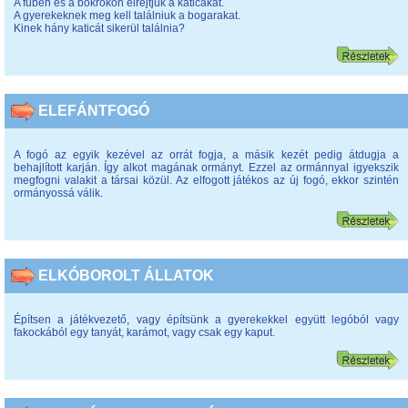
A fűben és a bokrokon elrejtjük a katicákat.
A gyerekeknek meg kell találniuk a bogarakat.
Kinek hány katicát sikerül találnia?
ELEFÁNTFOGÓ
A fogó az egyik kezével az orrát fogja, a másik kezét pedig átdugja a
behajlított karján. Így alkot magának ormányt. Ezzel az ormánnyal igyekszik
megfogni valakit a társai közül. Az elfogott játékos az új fogó, ekkor szintén
ormányossá válik.
ELKÓBOROLT ÁLLATOK
Építsen a játékvezető, vagy építsünk a gyerekekkel együtt legóból vagy
fakockából egy tanyát, karámot, vagy csak egy kaput.