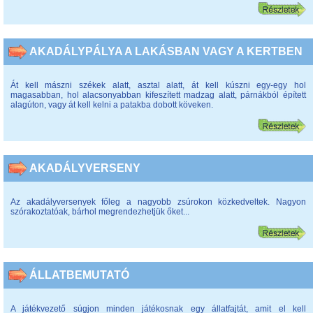
AKADÁLYPÁLYA A LAKÁSBAN VAGY A KERTBEN
Át kell mászni székek alatt, asztal alatt, át kell kúszni egy-egy hol
magasabban, hol alacsonyabban kifeszített madzag alatt, párnákból épített
alagúton, vagy át kell kelni a patakba dobott köveken.
AKADÁLYVERSENY
Az akadályversenyek főleg a nagyobb zsúrokon közkedveltek. Nagyon
szórakoztatóak, bárhol megrendezhetjük őket...
ÁLLATBEMUTATÓ
A játékvezető súgjon minden játékosnak egy állatfajtát, amit el kell