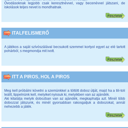
Óvodásoknak legjobb csak keresztnévvel, vagy becenévvel játszani, de
iskolások teljes nevet is mondhatnak.
ITALFELISMERŐ
A játékos a saját szívószálával becsukott szemmel kortyol egyet az elé tartott
pohárból, s megmondja mit ivott.
ITT A PIROS, HOL A PIROS
Meg kell próbálni követni a szemünkkel a töltött doboz útját, majd ha a tili-toli
leállt, tippelnünk kell, melyiket nyissuk ki, melyikben van az ajándék.
Aki kitalálja melyik dobozban van az ajándék, megkaphatja azt. Minél több
dobozzal játszunk, és minél gyorsabban rakosgatjuk a dobozokat, annál
nehezebb a játék.