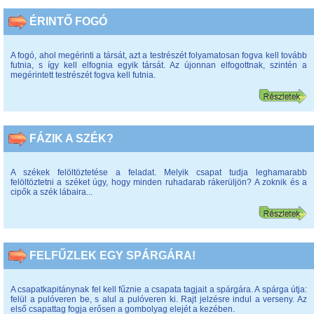
ÉRINTŐ FOGÓ
A fogó, ahol megérinti a társát, azt a testrészét folyamatosan fogva kell tovább
futnia, s így kell elfognia egyik társát. Az újonnan elfogottnak, szintén a
megérintett testrészét fogva kell futnia.
FÁZIK A SZÉK?
A székek felöltöztetése a feladat. Melyik csapat tudja leghamarabb
felöltöztetni a széket úgy, hogy minden ruhadarab rákerüljön? A zoknik és a
cipők a szék lábaira...
FELFŰZLEK EGY SPÁRGÁRA!
A csapatkapitánynak fel kell fűznie a csapata tagjait a spárgára. A spárga útja:
felül a pulóveren be, s alul a pulóveren ki. Rajt jelzésre indul a verseny. Az
első csapattag fogja erősen a gombolyag elejét a kezében.