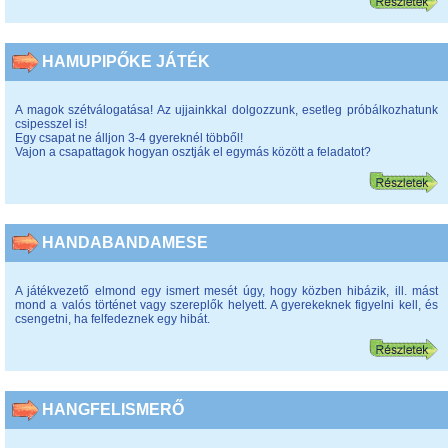
HAMUPIPŐKE JÁTÉK
A magok szétválogatása! Az ujjainkkal dolgozzunk, esetleg próbálkozhatunk
csipesszel is!
Egy csapat ne álljon 3-4 gyereknél többől!
Vajon a csapattagok hogyan osztják el egymás között a feladatot?
HANDABANDAMESE
A játékvezető elmond egy ismert mesét úgy, hogy közben hibázik, ill. mást
mond a valós történet vagy szereplők helyett. A gyerekeknek figyelni kell, és
csengetni, ha felfedeznek egy hibát.
HANGFELISMERŐ