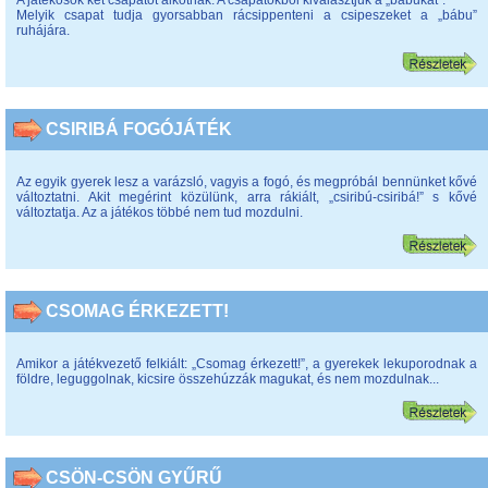
A játékosok két csapatot alkotnak. A csapatokból kiválasztjuk a „bábukat”.
Melyik csapat tudja gyorsabban rácsippenteni a csipeszeket a „bábu”
ruhájára.
CSIRIBÁ FOGÓJÁTÉK
Az egyik gyerek lesz a varázsló, vagyis a fogó, és megpróbál bennünket kővé
változtatni. Akit megérint közülünk, arra rákiált, „csiribú-csiribá!” s kővé
változtatja. Az a játékos többé nem tud mozdulni.
CSOMAG ÉRKEZETT!
Amikor a játékvezető felkiált: „Csomag érkezett!”, a gyerekek lekuporodnak a
földre, leguggolnak, kicsire összehúzzák magukat, és nem mozdulnak...
CSÖN-CSÖN GYŰRŰ