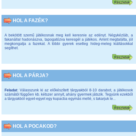
HOL A FAZÉK?
A bekötött szemű játékosnak meg kell keresnie az edényt. Négykézláb, a
fakanállal hadonászva, tapogatózva keresgél a játékos. Amint megtalálta, jól
megkongatja a fazekat. A többi gyerek esetleg hideg-meleg kiáltásokkal
segíthet.
HOL A PÁRJA?
Feladat
: Válasszunk ki az előkészített tárgyakból 8-10 darabot, a játékosok
számától függően kb. kétszer annyit, ahány gyermek játszik. Tegyünk ezekből
a tárgyakból egyet-egyet egy kupacba egymás mellé, s takarjuk le...
HOL A POCAKOD?