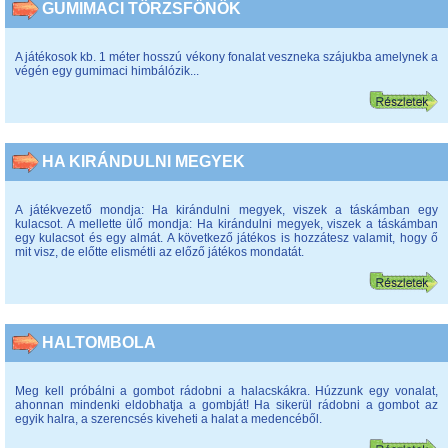
GUMIMACI TÖRZSFŐNÖK
A játékosok kb. 1 méter hosszú vékony fonalat veszneka szájukba amelynek a
végén egy gumimaci himbálózik...
HA KIRÁNDULNI MEGYEK
A játékvezető mondja: Ha kirándulni megyek, viszek a táskámban egy
kulacsot. A mellette ülő mondja: Ha kirándulni megyek, viszek a táskámban
egy kulacsot és egy almát. A következő játékos is hozzátesz valamit, hogy ő
mit visz, de előtte elismétli az előző játékos mondatát.
HALTOMBOLA
Meg kell próbálni a gombot rádobni a halacskákra. Húzzunk egy vonalat,
ahonnan mindenki eldobhatja a gombját! Ha sikerül rádobni a gombot az
egyik halra, a szerencsés kiveheti a halat a medencéből.