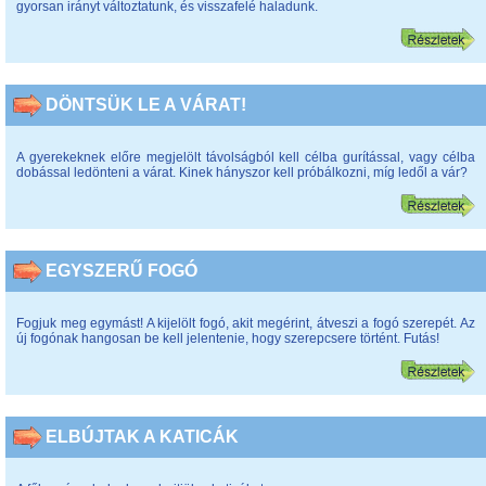
gyorsan irányt változtatunk, és visszafelé haladunk.
DÖNTSÜK LE A VÁRAT!
A gyerekeknek előre megjelölt távolságból kell célba gurítással, vagy célba
dobással ledönteni a várat. Kinek hányszor kell próbálkozni, míg ledől a vár?
EGYSZERŰ FOGÓ
Fogjuk meg egymást! A kijelölt fogó, akit megérint, átveszi a fogó szerepét. Az
új fogónak hangosan be kell jelentenie, hogy szerepcsere történt. Futás!
ELBÚJTAK A KATICÁK