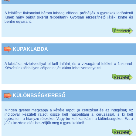
A felállított flakonokat három labdagurítással próbálják a gyerekek ledönteni!
Kinek hány bábut sikerül felborítani? Gyorsan elkészíthető játék, kintre és
bentre egyaránt.
KUPAKLABDA
A labdákat vizipisztollyal el kell találni, és a vízsugárral lelökni a flakonról.
Készítsünk több ilyen célpontot, és akkor lehet versenyezni.
KÜLÖNBSÉGKERESŐ
Minden gyerek megkapja a kétféle lapot. (a ceruzásat és az indigósat) Az
indigóval készített rajzot össze kell hasonlítani a ceruzással, s ki kell
egészíteni a hiányzó részeket. Vagy be kell karikázni a különbségeket. Ezt a
játék kezdete előtt beszéljük meg a gyerekekkel!