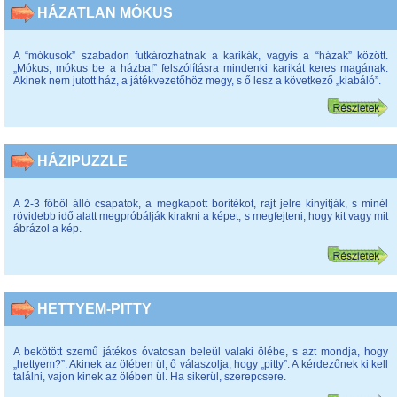
HÁZATLAN MÓKUS
A “mókusok” szabadon futkározhatnak a karikák, vagyis a “házak” között.
„Mókus, mókus be a házba!” felszólításra mindenki karikát keres magának.
Akinek nem jutott ház, a játékvezetőhöz megy, s ő lesz a következő „kiabáló”.
HÁZIPUZZLE
A 2-3 főből álló csapatok, a megkapott borítékot, rajt jelre kinyitják, s minél
rövidebb idő alatt megpróbálják kirakni a képet, s megfejteni, hogy kit vagy mit
ábrázol a kép.
HETTYEM-PITTY
A bekötött szemű játékos óvatosan beleül valaki ölébe, s azt mondja, hogy
„hettyem?”. Akinek az ölében ül, ő válaszolja, hogy „pitty”. A kérdezőnek ki kell
találni, vajon kinek az ölében ül. Ha sikerül, szerepcsere.