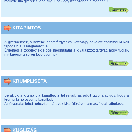
mellette ülő gyerek fülébe súg. Csak egyszer szabad elmondani!
KITAPINTÓS
A gyermeknek, a kezébe adott tárgyat csukott vagy bekötött szemmel ki kell
tapogatnia, s megneveznie.
Érdemes a többieknek előtte megmutatni a kiválasztott tárgyat, hogy tudják,
mit tapogat a soron lévő gyermek.
KRUMPLISÉTA
Berakjuk a krumplit a kanálba, s teljesítjük az adott útvonalat úgy, hogy a
krumpi ki ne essen a kanálból.
Az útvonalat lehet nehezíteni tárgyak kikerülésével, átmászással, átbújással…
KUGLIZÁS