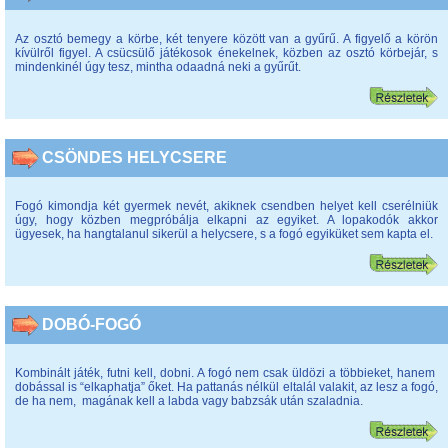
Az osztó bemegy a körbe, két tenyere között van a gyűrű. A figyelő a körön
kívülről figyel. A csücsülő játékosok énekelnek, közben az osztó körbejár, s
mindenkinél úgy tesz, mintha odaadná neki a gyűrűt.
CSÖNDES HELYCSERE
Fogó kimondja két gyermek nevét, akiknek csendben helyet kell cserélniük
úgy, hogy közben megpróbálja elkapni az egyiket. A lopakodók akkor
ügyesek, ha hangtalanul sikerül a helycsere, s a fogó egyiküket sem kapta el.
DOBÓ-FOGÓ
Kombinált játék, futni kell, dobni. A fogó nem csak üldözi a többieket, hanem
dobással is “elkaphatja” őket. Ha pattanás nélkül eltalál valakit, az lesz a fogó,
de ha nem, magának kell a labda vagy babzsák után szaladnia.