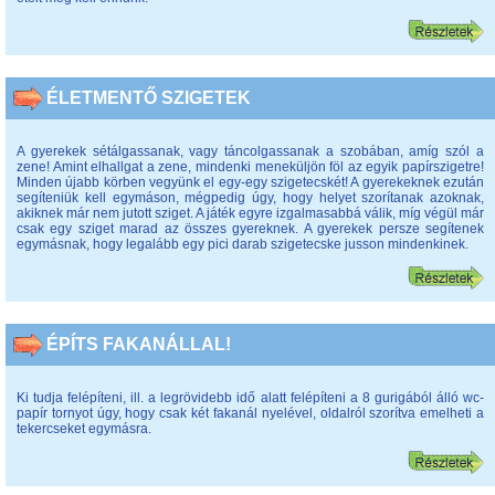
ÉLETMENTŐ SZIGETEK
A gyerekek sétálgassanak, vagy táncolgassanak a szobában, amíg szól a
zene! Amint elhallgat a zene, mindenki meneküljön föl az egyik papírszigetre!
Minden újabb körben vegyünk el egy-egy szigetecskét! A gyerekeknek ezután
segíteniük kell egymáson, mégpedig úgy, hogy helyet szorítanak azoknak,
akiknek már nem jutott sziget. A játék egyre izgalmasabbá válik, míg végül már
csak egy sziget marad az összes gyereknek. A gyerekek persze segítenek
egymásnak, hogy legalább egy pici darab szigetecske jusson mindenkinek.
ÉPÍTS FAKANÁLLAL!
Ki tudja felépíteni, ill. a legrövidebb idő alatt felépíteni a 8 gurigából álló wc-
papír tornyot úgy, hogy csak két fakanál nyelével, oldalról szorítva emelheti a
tekercseket egymásra.