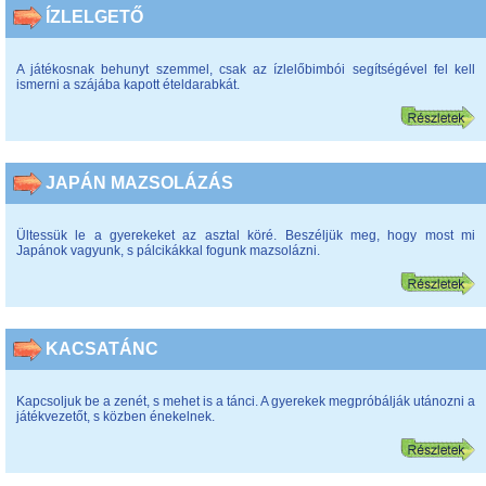
ÍZLELGETŐ
A játékosnak behunyt szemmel, csak az ízlelőbimbói segítségével fel kell
ismerni a szájába kapott ételdarabkát.
JAPÁN MAZSOLÁZÁS
Ültessük le a gyerekeket az asztal köré. Beszéljük meg, hogy most mi
Japánok vagyunk, s pálcikákkal fogunk mazsolázni.
KACSATÁNC
Kapcsoljuk be a zenét, s mehet is a tánci. A gyerekek megpróbálják utánozni a
játékvezetőt, s közben énekelnek.