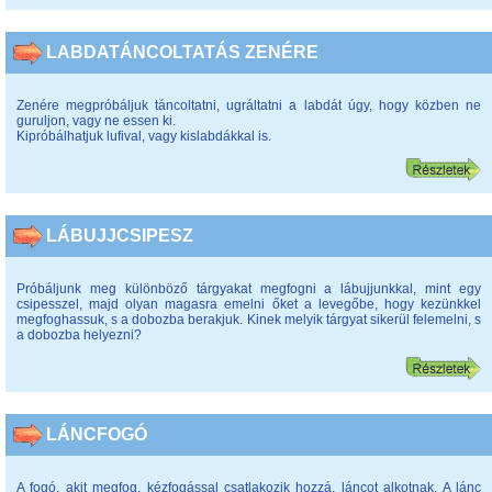
LABDATÁNCOLTATÁS ZENÉRE
Zenére megpróbáljuk táncoltatni, ugráltatni a labdát úgy, hogy közben ne
guruljon, vagy ne essen ki.
Kipróbálhatjuk lufival, vagy kislabdákkal is.
LÁBUJJCSIPESZ
Próbáljunk meg különböző tárgyakat megfogni a lábujjunkkal, mint egy
csipesszel, majd olyan magasra emelni őket a levegőbe, hogy kezünkkel
megfoghassuk, s a dobozba berakjuk. Kinek melyik tárgyat sikerül felemelni, s
a dobozba helyezni?
LÁNCFOGÓ
A fogó, akit megfog, kézfogással csatlakozik hozzá, láncot alkotnak. A lánc