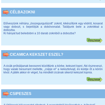
CÉLBAZOKNI
Előveszünk néhány „összegurgulázott” zoknit, kikészítünk egy vödröt, kosarat
vagy dobozt, s bejelöljük a dobóvonalat. Találjunk bele a zoknikkal a
dobozba.
Ki hányat tud beledobni a 10 darab zokniból a dobozba?
CICAMICA KEKSZET ESZEL?
A cicák próbáljanak beosonni közöttünk a körbe, kekszet lopni. Aki észreveszi,
hogy valaki besurrant mellette, „csípje el” a keksztolvajt, és küldje őt a körön
kívül. A játék akkor ér véget, ha mindkét cicának sikerül kekszet lopnia.
CSIPESZES