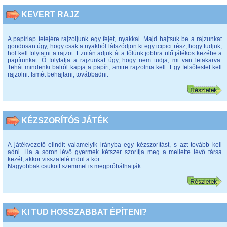
KEVERT RAJZ
A papírlap tetejére rajzoljunk egy fejet, nyakkal. Majd hajtsuk be a rajzunkat
gondosan úgy, hogy csak a nyakból látszódjon ki egy icipici rész, hogy tudjuk,
hol kell folytatni a rajzot. Ezután adjuk át a tőlünk jobbra ülő játékos kezébe a
papírunkat. Ő folytatja a rajzunkat úgy, hogy nem tudja, mi van letakarva.
Tehát mindenki balról kapja a papírt, amire rajzolnia kell. Egy felsőtestet kell
rajzolni. Ismét behajtani, továbbadni.
KÉZSZORÍTÓS JÁTÉK
A játékvezető elindít valamelyik irányba egy kézszorítást, s azt tovább kell
adni. Ha a soron lévő gyermek kétszer szorítja meg a mellette lévő társa
kezét, akkor visszafelé indul a kör.
Nagyobbak csukott szemmel is megpróbálhatják.
KI TUD HOSSZABBAT ÉPÍTENI?