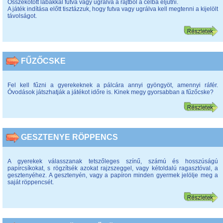
Összekötött lábakkal futva vagy ugrálva a rajtból a célba eljutni.
A játék indítása előtt tisztázzuk, hogy futva vagy ugrálva kell megtenni a kijelölt
távolságot.
FŰZŐCSKE
Fel kell fűzni a gyerekeknek a pálcára annyi gyöngyöt, amennyi ráfér.
Óvodások játszhatják a játékot időre is. Kinek megy gyorsabban a fűzőcske?
GESZTENYE RÖPPENCS
A gyerekek válasszanak tetszőleges színű, számú és hosszúságú
papírcsíkokat, s rögzítsék azokat rajzszeggel, vagy kétoldalú ragasztóval, a
gesztenyéhez. A gesztenyén, vagy a papíron minden gyermek jelölje meg a
saját röppencsét.