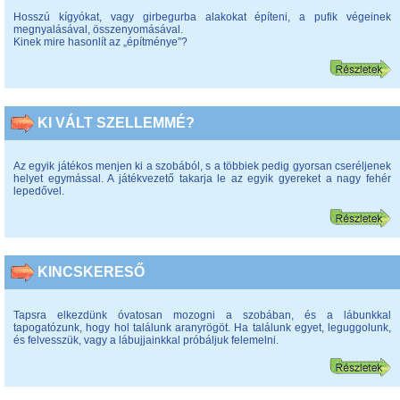
Hosszú kígyókat, vagy girbegurba alakokat építeni, a pufik végeinek
megnyalásával, összenyomásával.
Kinek mire hasonlít az „építménye”?
KI VÁLT SZELLEMMÉ?
Az egyik játékos menjen ki a szobából, s a többiek pedig gyorsan cseréljenek
helyet egymással. A játékvezető takarja le az egyik gyereket a nagy fehér
lepedővel.
KINCSKERESŐ
Tapsra elkezdünk óvatosan mozogni a szobában, és a lábunkkal
tapogatózunk, hogy hol találunk aranyrögöt. Ha találunk egyet, leguggolunk,
és felvesszük, vagy a lábujjainkkal próbáljuk felemelni.