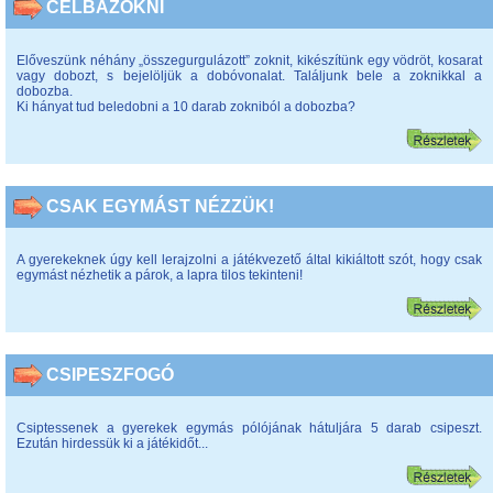
CÉLBAZOKNI
Előveszünk néhány „összegurgulázott” zoknit, kikészítünk egy vödröt, kosarat
vagy dobozt, s bejelöljük a dobóvonalat. Találjunk bele a zoknikkal a
dobozba.
Ki hányat tud beledobni a 10 darab zokniból a dobozba?
CSAK EGYMÁST NÉZZÜK!
A gyerekeknek úgy kell lerajzolni a játékvezető által kikiáltott szót, hogy csak
egymást nézhetik a párok, a lapra tilos tekinteni!
CSIPESZFOGÓ
Csiptessenek a gyerekek egymás pólójának hátuljára 5 darab csipeszt.
Ezután hirdessük ki a játékidőt...