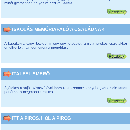
minél gyorsabban helyes választ kell adnia...
ISKOLÁS MEMÓRIAFALÓ A CSALÁDNAK
A kupakokra vagy tetőkre írj egy-egy feladatot, amit a játékos csak akkor
emelhet fel, ha megmondja a megoldást.
ITALFELISMERŐ
A játékos a saját szívószálával becsukott szemmel kortyol egyet az elé tartott
pohárból, s megmondja mit ivott.
ITT A PIROS, HOL A PIROS