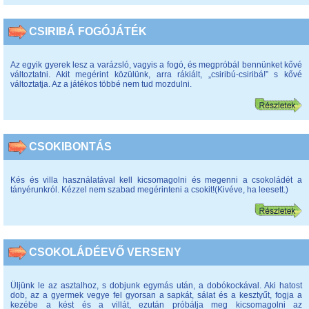
CSIRIBÁ FOGÓJÁTÉK
Az egyik gyerek lesz a varázsló, vagyis a fogó, és megpróbál bennünket kővé
változtatni. Akit megérint közülünk, arra rákiált, „csiribú-csiribá!” s kővé
változtatja. Az a játékos többé nem tud mozdulni.
CSOKIBONTÁS
Kés és villa használatával kell kicsomagolni és megenni a csokoládét a
tányérunkról. Kézzel nem szabad megérinteni a csokit!(Kivéve, ha leesett.)
CSOKOLÁDÉEVŐ VERSENY
Üljünk le az asztalhoz, s dobjunk egymás után, a dobókockával. Aki hatost
dob, az a gyermek vegye fel gyorsan a sapkát, sálat és a kesztyűt, fogja a
kezébe a kést és a villát, ezután próbálja meg kicsomagolni az