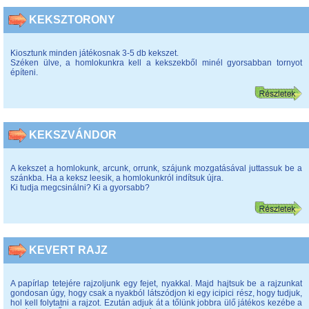
KEKSZTORONY
Kiosztunk minden játékosnak 3-5 db kekszet.
Széken ülve, a homlokunkra kell a kekszekből minél gyorsabban tornyot
építeni.
KEKSZVÁNDOR
A kekszet a homlokunk, arcunk, orrunk, szájunk mozgatásával juttassuk be a
szánkba. Ha a keksz leesik, a homlokunkról indítsuk újra.
Ki tudja megcsinálni? Ki a gyorsabb?
KEVERT RAJZ
A papírlap tetejére rajzoljunk egy fejet, nyakkal. Majd hajtsuk be a rajzunkat
gondosan úgy, hogy csak a nyakból látszódjon ki egy icipici rész, hogy tudjuk,
hol kell folytatni a rajzot. Ezután adjuk át a tőlünk jobbra ülő játékos kezébe a