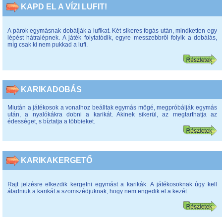
KAPD EL A VÍZI LUFIT!
A párok egymásnak dobálják a lufikat. Két sikeres fogás után, mindketten egy
lépést hátralépnek. A játék folytatódik, egyre messzebbről folyik a dobálás,
míg csak ki nem pukkad a lufi.
KARIKADOBÁS
Miután a játékosok a vonalhoz beálltak egymás mögé, megpróbálják egymás
után, a nyalókákra dobni a karikát. Akinek sikerül, az megtarthatja az
édességet, s bíztatja a többieket.
KARIKAKERGETŐ
Rajt jelzésre elkezdik kergetni egymást a karikák. A játékosoknak úgy kell
átadniuk a karikát a szomszédjuknak, hogy nem engedik el a kezét.