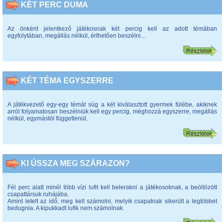
KÉT PERC DUMA
Az önként jelentkező játékosnak két percig kell az adott témában
egyfolytában, megállás nélkül, érthetően beszélni...
KÉT TÉMA EGYSZERRE
A játékvezető egy-egy témát súg a két kiválasztott gyermek fülébe, akiknek
arról folyamatosan beszélniük kell egy percig, méghozzá egyszerre, megállás
nélkül, egymástól függetlenül.
KI ÚSSZA MEG SZÁRAZON?
Fél perc alatt minél több vízi lufit kell belerakni a játékosoknak, a beöltözött
csapattársuk ruhájába.
Amint letelt az idő, meg kell számolni, melyik csapatnak sikerült a legtöbbet
bedugnia. A kipukkadt lufik nem számolnak.