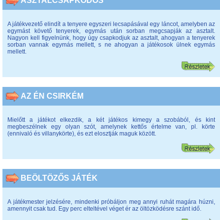
ASZTALCSAPKODÓS
A játékvezető elindít a tenyere egyszeri lecsapásával egy láncot, amelyben az
egymást követő tenyerek, egymás után sorban megcsapják az asztalt.
Nagyon kell figyelnünk, hogy úgy csapkodjuk az asztalt, ahogyan a tenyerek
sorban vannak egymás mellett, s ne ahogyan a játékosok ülnek egymás
mellett.
AZ ÉN CSIRKÉM
Mielőtt a játékot elkezdik, a két játékos kimegy a szobából, és kint
megbeszélnek egy olyan szót, amelynek kettős értelme van, pl. körte
(ennivaló és villanykörte), és ezt elosztják maguk között.
BEÖLTÖZŐS JÁTÉK
A játékmester jelzésére, mindenki próbáljon meg annyi ruhát magára húzni,
amennyit csak tud. Egy perc elteltével véget ér az öltözködésre szánt idő.