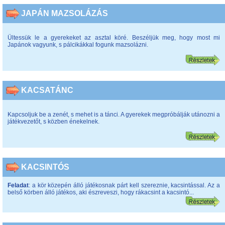
JAPÁN MAZSOLÁZÁS
Ültessük le a gyerekeket az asztal köré. Beszéljük meg, hogy most mi
Japánok vagyunk, s pálcikákkal fogunk mazsolázni.
KACSATÁNC
Kapcsoljuk be a zenét, s mehet is a tánci. A gyerekek megpróbálják utánozni a
játékvezetőt, s közben énekelnek.
KACSINTÓS
Feladat
: a kör közepén álló játékosnak párt kell szereznie, kacsintással. Az a
belső körben álló játékos, aki észreveszi, hogy rákacsint a kacsintó...