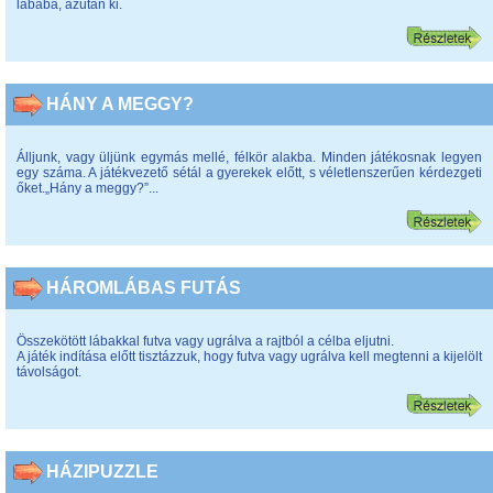
lábába, azután ki.
HÁNY A MEGGY?
Álljunk, vagy üljünk egymás mellé, félkör alakba. Minden játékosnak legyen
egy száma. A játékvezető sétál a gyerekek előtt, s véletlenszerűen kérdezgeti
őket.„Hány a meggy?”...
HÁROMLÁBAS FUTÁS
Összekötött lábakkal futva vagy ugrálva a rajtból a célba eljutni.
A játék indítása előtt tisztázzuk, hogy futva vagy ugrálva kell megtenni a kijelölt
távolságot.
HÁZIPUZZLE