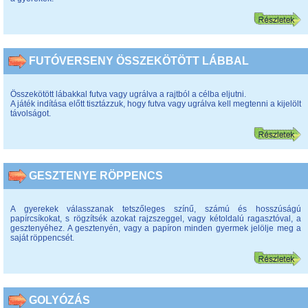
FUTÓVERSENY ÖSSZEKÖTÖTT LÁBBAL
Összekötött lábakkal futva vagy ugrálva a rajtból a célba eljutni.
A játék indítása előtt tisztázzuk, hogy futva vagy ugrálva kell megtenni a kijelölt
távolságot.
GESZTENYE RÖPPENCS
A gyerekek válasszanak tetszőleges színű, számú és hosszúságú
papírcsíkokat, s rögzítsék azokat rajzszeggel, vagy kétoldalú ragasztóval, a
gesztenyéhez. A gesztenyén, vagy a papíron minden gyermek jelölje meg a
saját röppencsét.
GOLYÓZÁS