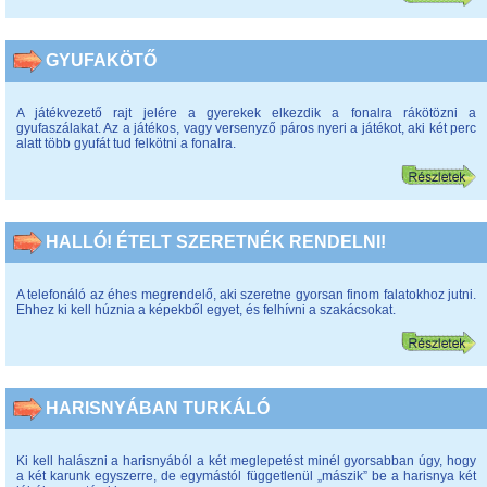
GYUFAKÖTŐ
A játékvezető rajt jelére a gyerekek elkezdik a fonalra rákötözni a
gyufaszálakat. Az a játékos, vagy versenyző páros nyeri a játékot, aki két perc
alatt több gyufát tud felkötni a fonalra.
HALLÓ! ÉTELT SZERETNÉK RENDELNI!
A telefonáló az éhes megrendelő, aki szeretne gyorsan finom falatokhoz jutni.
Ehhez ki kell húznia a képekből egyet, és felhívni a szakácsokat.
HARISNYÁBAN TURKÁLÓ
Ki kell halászni a harisnyából a két meglepetést minél gyorsabban úgy, hogy
a két karunk egyszerre, de egymástól függetlenül „mászik” be a harisnya két