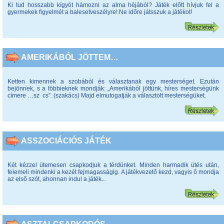
Ki tud hosszabb kígyót hámozni az alma héjából? Játék előtt hívjuk fel a
gyermekek figyelmét a balesetveszélyre! Ne időre játsszuk a játékot!
AMERIKÁBÓL JÖTTEM…
Ketten kimennek a szobából és választanak egy mesterséget. Ezután
bejönnek, s a többieknek mondják: „Amerikából jöttünk, híres mesterségünk
címere …sz cs”. (szakács) Majd elmutogatják a választott mesterségüket.
ASSZOCIÁCIÓS JÁTÉK
Két kézzel ütemesen csapkodjuk a térdünket. Minden harmadik ütés után,
felemeli mindenki a kezét fejmagasságig. A játékvezető kezd, vagyis ő mondja
az első szót, ahonnan indul a játék...