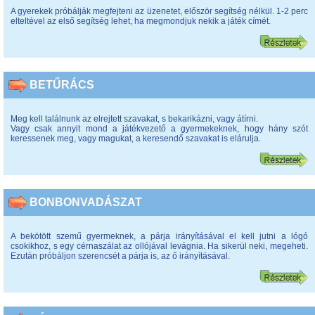
A gyerekek próbálják megfejteni az üzenetet, először segítség nélkül. 1-2 perc
elteltével az első segítség lehet, ha megmondjuk nekik a játék címét.
BETŰRÁCS
Meg kell találnunk az elrejtett szavakat, s bekarikázni, vagy átírni.
Vagy csak annyit mond a játékvezető a gyermekeknek, hogy hány szót
keressenek meg, vagy magukat, a keresendő szavakat is elárulja.
BONBONVADÁSZAT
A bekötött szemű gyermeknek, a párja irányításával el kell jutni a lógó
csokikhoz, s egy cérnaszálat az ollójával levágnia. Ha sikerül neki, megeheti.
Ezután próbáljon szerencsét a párja is, az ő irányításával.