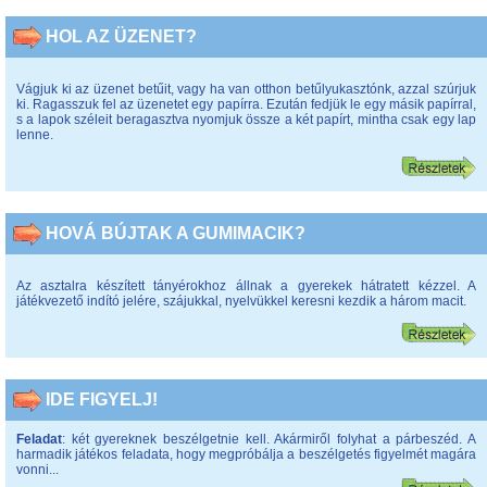
HOL AZ ÜZENET?
Vágjuk ki az üzenet betűit, vagy ha van otthon betűlyukasztónk, azzal szúrjuk
ki. Ragasszuk fel az üzenetet egy papírra. Ezután fedjük le egy másik papírral,
s a lapok széleit beragasztva nyomjuk össze a két papírt, mintha csak egy lap
lenne.
HOVÁ BÚJTAK A GUMIMACIK?
Az asztalra készített tányérokhoz állnak a gyerekek hátratett kézzel. A
játékvezető indító jelére, szájukkal, nyelvükkel keresni kezdik a három macit.
IDE FIGYELJ!
Feladat
: két gyereknek beszélgetnie kell. Akármiről folyhat a párbeszéd. A
harmadik játékos feladata, hogy megpróbálja a beszélgetés figyelmét magára
vonni...