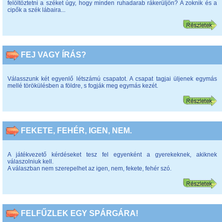
felöltöztetni a széket úgy, hogy minden ruhadarab rákerüljön? A zoknik és a
cipők a szék lábaira...
FEJ VAGY ÍRÁS?
Válasszunk két egyenlő létszámú csapatot. A csapat tagjai üljenek egymás
mellé törökülésben a földre, s fogják meg egymás kezét.
FEKETE, FEHÉR, IGEN, NEM.
A játékvezető kérdéseket tesz fel egyenként a gyerekeknek, akiknek
válaszolniuk kell.
A válaszban nem szerepelhet az igen, nem, fekete, fehér szó.
FELFŰZLEK EGY SPÁRGÁRA!