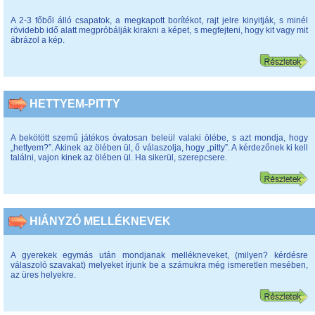
A 2-3 főből álló csapatok, a megkapott borítékot, rajt jelre kinyitják, s minél
rövidebb idő alatt megpróbálják kirakni a képet, s megfejteni, hogy kit vagy mit
ábrázol a kép.
HETTYEM-PITTY
A bekötött szemű játékos óvatosan beleül valaki ölébe, s azt mondja, hogy
„hettyem?”. Akinek az ölében ül, ő válaszolja, hogy „pitty”. A kérdezőnek ki kell
találni, vajon kinek az ölében ül. Ha sikerül, szerepcsere.
HIÁNYZÓ MELLÉKNEVEK
A gyerekek egymás után mondjanak mellékneveket, (milyen? kérdésre
válaszoló szavakat) melyeket írjunk be a számukra még ismeretlen mesében,
az üres helyekre.