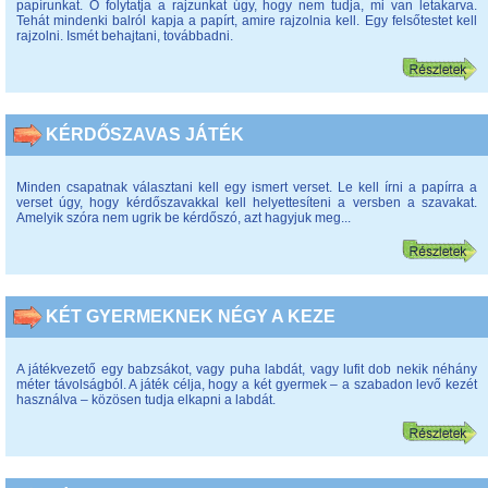
papírunkat. Ő folytatja a rajzunkat úgy, hogy nem tudja, mi van letakarva.
Tehát mindenki balról kapja a papírt, amire rajzolnia kell. Egy felsőtestet kell
rajzolni. Ismét behajtani, továbbadni.
KÉRDŐSZAVAS JÁTÉK
Minden csapatnak választani kell egy ismert verset. Le kell írni a papírra a
verset úgy, hogy kérdőszavakkal kell helyettesíteni a versben a szavakat.
Amelyik szóra nem ugrik be kérdőszó, azt hagyjuk meg...
KÉT GYERMEKNEK NÉGY A KEZE
A játékvezető egy babzsákot, vagy puha labdát, vagy lufit dob nekik néhány
méter távolságból. A játék célja, hogy a két gyermek – a szabadon levő kezét
használva – közösen tudja elkapni a labdát.