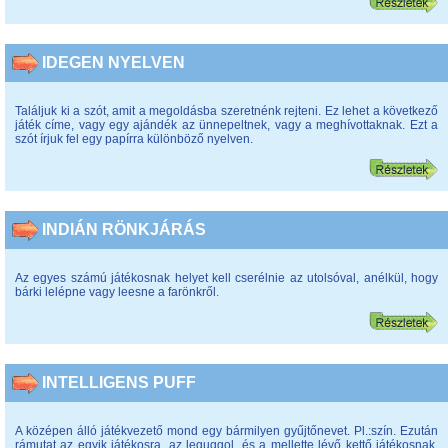
IDEGEN NYELVEN
Találjuk ki a szót, amit a megoldásba szeretnénk rejteni. Ez lehet a következő
játék címe, vagy egy ajándék az ünnepeltnek, vagy a meghívottaknak. Ezt a
szót írjuk fel egy papírra különböző nyelven.
INDIÁN RÖNKJÁRÁS
Az egyes számú játékosnak helyet kell cserélnie az utolsóval, anélkül, hogy
bárki lelépne vagy leesne a farönkről.
INTELLIGENS PUFF
A középen álló játékvezető mond egy bármilyen gyűjtőnevet. Pl.:szín. Ezután
rámutat az egyik játékosra, az leguggol, és a mellette lévő kettő játékosnak,