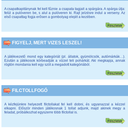
A csapatkapitánynak fel kell fűznie a csapata tagjait a spárgára. A spárga útja:
felül a pulóveren be, s alul a pulóveren ki. Rajt jelzésre indul a verseny. Az
első csapattag fogja erősen a gombolyag elejét a kezében.
FIGYELJ, MERT VIZES LESZEL!
A játékvezető mond egy kategóriát (pl. állatok, gyümölcsök, autómárkák…).
Ezután a játékosok körbeadják a vízzel teli pohárkát. Aki megkapja, annak
rögtön mondania kell egy szót a megadott kategóriából.
FILCTOLLFOGÓ
A kézfejünkre helyezett filctollakat fel kell dobni, és ugyanazzal a kézzel
elkapni. Először minden játékosnak 1 tollat adjunk, majd akinek megy a
feladat, próbálkozhat egyszerre több filctollal is.