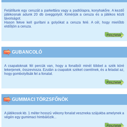
Felállítunk egy ceruzát a parkettára vagy a padlólapra, konyhakőre. A kezdő
játékosnak adunk 20 db üveggolyót. Kimérjük a ceruza és a játékos közti
távolságot.
Hason fekve kell gurítani a golyókat a ceruza felé. A cél, hogy mielőbb
eldőljön a ceruza.
GUBANCOLÓ
A csapatoknak fél percük van, hogy a fonalból minél többet a szék köré
tekerjenek, összevissza. Ezután a csapatok széket cserélnek, és a feladat az,
hogy gombolyítsák fel a fonalat.
GUMIMACI TÖRZSFŐNÖK
A játékosok kb. 1 méter hosszú vékony fonalat veszneka szájukba amelynek a
végén egy gumimaci himbálózik...