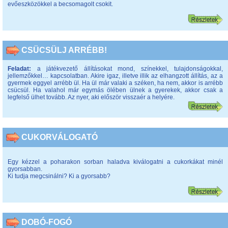
evőeszközökkel a becsomagolt csokit.
CSÜCSÜLJ ARRÉBB!
Feladat:
a játékvezető állításokat mond, színekkel, tulajdonságokkal,
jellemzőkkel… kapcsolatban. Akire igaz, illetve illik az elhangzott állítás, az a
gyermek eggyel arrébb ül. Ha ül már valaki a széken, ha nem, akkor is arrébb
csücsül. Ha valahol már egymás ölében ülnek a gyerekek, akkor csak a
legfelső ülhet tovább. Az nyer, aki először visszaér a helyére.
CUKORVÁLOGATÓ
Egy kézzel a poharakon sorban haladva kiválogatni a cukorkákat minél
gyorsabban.
Ki tudja megcsinálni? Ki a gyorsabb?
DOBÓ-FOGÓ