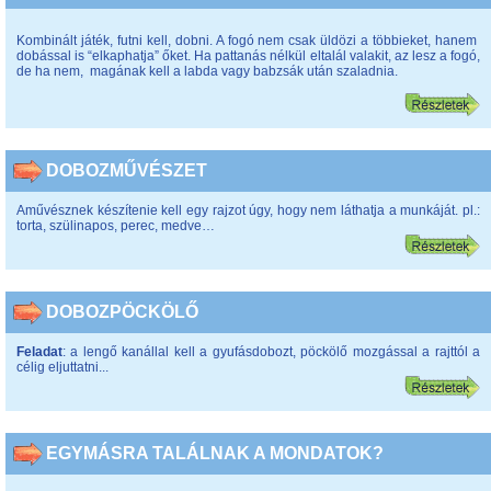
Kombinált játék, futni kell, dobni. A fogó nem csak üldözi a többieket, hanem
dobással is “elkaphatja” őket. Ha pattanás nélkül eltalál valakit, az lesz a fogó,
de ha nem, magának kell a labda vagy babzsák után szaladnia.
DOBOZMŰVÉSZET
Aművésznek készítenie kell egy rajzot úgy, hogy nem láthatja a munkáját. pl.:
torta, szülinapos, perec, medve…
DOBOZPÖCKÖLŐ
Feladat
: a lengő kanállal kell a gyufásdobozt, pöckölő mozgással a rajttól a
célig eljuttatni...
EGYMÁSRA TALÁLNAK A MONDATOK?