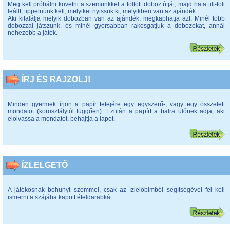
Meg kell próbálni követni a szemünkkel a töltött doboz útját, majd ha a tili-toli
leállt, tippelnünk kell, melyiket nyissuk ki, melyikben van az ajándék.
Aki kitalálja melyik dobozban van az ajándék, megkaphatja azt. Minél több
dobozzal játszunk, és minél gyorsabban rakosgatjuk a dobozokat, annál
nehezebb a játék.
ÍRJ ÉS RAJZOLJ!
Minden gyermek írjon a papír tetejére egy egyszerű-, vagy egy összetett
mondatot (korosztálytól függően). Ezután a papírt a balra ülőnek adja, aki
elolvassa a mondatot, behajtja a lapot.
ÍZLELGETŐ
A játékosnak behunyt szemmel, csak az ízlelőbimbói segítségével fel kell
ismerni a szájába kapott ételdarabkát.