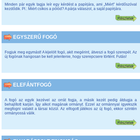
Minden pár egyik tagja leír egy kérdést a papírjára, ami „Miért” kérdőszóval
kezdődik. Pl.: Miért csíkos a pólód? A párja válaszol, a saját papírjára.
EGYSZERŰ FOGÓ
Fogjuk meg egymást! A kijelölt fogó, akit megérint, átveszi a fogó szerepét. Az
új fogónak hangosan be kell jelentenie, hogy szerepcsere történt. Futás!
ELEFÁNTFOGÓ
A fogó az egyik kezével az orrát fogja, a másik kezét pedig átdugja a
behajlított karján. Így alkot magának ormányt. Ezzel az ormánnyal igyekszik
megfogni valakit a társai közül. Az elfogott játékos az új fogó, ekkor szintén
ormányossá válik.