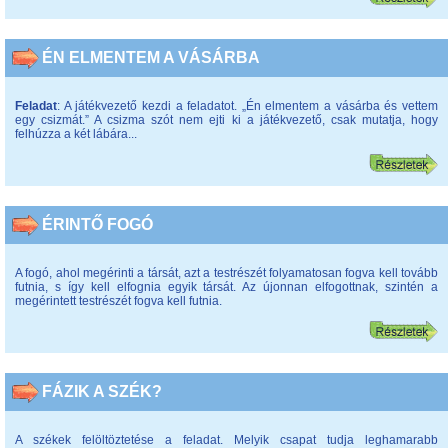
ÉN ELMENTEM A VÁSÁRBA
Feladat
: A játékvezető kezdi a feladatot. „Én elmentem a vásárba és vettem
egy csizmát.” A csizma szót nem ejti ki a játékvezető, csak mutatja, hogy
felhúzza a két lábára...
ÉRINTŐ FOGÓ
A fogó, ahol megérinti a társát, azt a testrészét folyamatosan fogva kell tovább
futnia, s így kell elfognia egyik társát. Az újonnan elfogottnak, szintén a
megérintett testrészét fogva kell futnia.
FÁZIK A SZÉK?
A székek felöltöztetése a feladat. Melyik csapat tudja leghamarabb