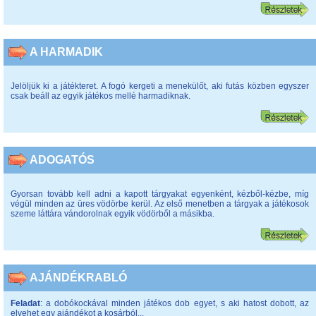
A HARMADIK
Jelöljük ki a játékteret. A fogó kergeti a menekülőt, aki futás közben egyszer
csak beáll az egyik játékos mellé harmadiknak.
ADOGATÓS
Gyorsan tovább kell adni a kapott tárgyakat egyenként, kézből-kézbe, míg
végül minden az üres vödörbe kerül. Az első menetben a tárgyak a játékosok
szeme láttára vándorolnak egyik vödörből a másikba.
AJÁNDÉKRABLÓ
Feladat
: a dobókockával minden játékos dob egyet, s aki hatost dobott, az
elvehet egy ajándékot a kosárból...