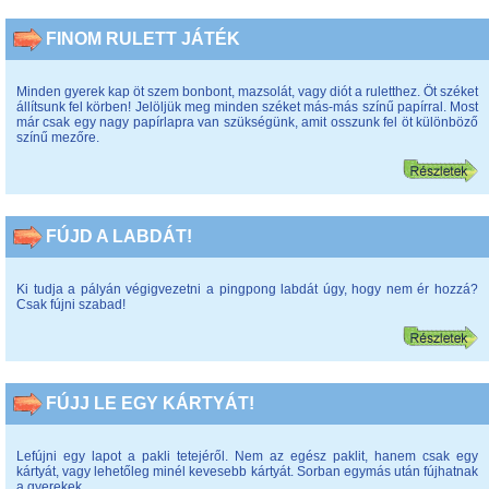
FINOM RULETT JÁTÉK
Minden gyerek kap öt szem bonbont, mazsolát, vagy diót a ruletthez. Öt széket
állítsunk fel körben! Jelöljük meg minden széket más-más színű papírral. Most
már csak egy nagy papírlapra van szükségünk, amit osszunk fel öt különböző
színű mezőre.
FÚJD A LABDÁT!
Ki tudja a pályán végigvezetni a pingpong labdát úgy, hogy nem ér hozzá?
Csak fújni szabad!
FÚJJ LE EGY KÁRTYÁT!
Lefújni egy lapot a pakli tetejéről. Nem az egész paklit, hanem csak egy
kártyát, vagy lehetőleg minél kevesebb kártyát. Sorban egymás után fújhatnak
a gyerekek.