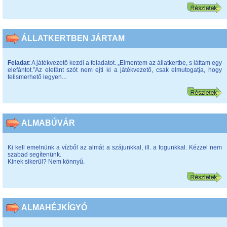
ÁLLATKERTBEN JÁRTAM
Feladat
: A játékvezető kezdi a feladatot. „Elmentem az állatkertbe, s láttam egy
elefántot.”Az elefánt szót nem ejti ki a játékvezető, csak elmutogatja, hogy
felismerhető legyen...
ALMABÚVÁR
Ki kell emelnünk a vízből az almát a szájunkkal, ill. a fogunkkal. Kézzel nem
szabad segítenünk.
Kinek sikerül? Nem könnyű.
ALMAHÉJKÍGYÓ