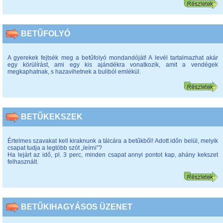
BETŰFOLYÓ
A gyerekek fejtsék meg a betűfolyó mondandóját! A levél tartalmazhat akár
egy körülírást, ami egy kis ajándékra vonatkozik, amit a vendégek
megkaphatnak, s hazavihetnek a buliból emlékül.
BETŰKEKSZEK
Értelmes szavakat kell kiraknunk a tálcára a betűkből! Adott időn belül, melyik
csapat tudja a legtöbb szót „leírni”?
Ha lejárt az idő, pl. 3 perc, minden csapat annyi pontot kap, ahány kekszet
felhasznált.
BETŰKIHAGYÁSOS ÜZENET