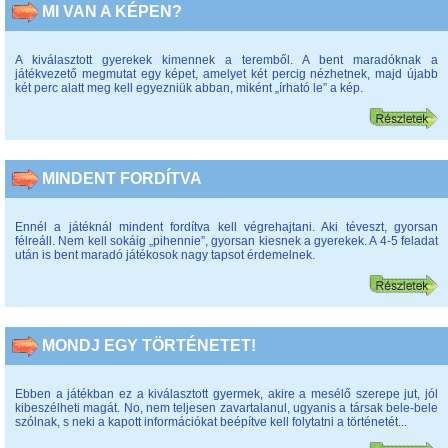
MI VAN A KÉPEN?
A kiválasztott gyerekek kimennek a teremből. A bent maradóknak a
játékvezető megmutat egy képet, amelyet két percig nézhetnek, majd újabb
két perc alatt meg kell egyezniük abban, miként „írható le” a kép.
MINDENT FORDÍTVA
Ennél a játéknál mindent fordítva kell végrehajtani. Aki téveszt, gyorsan
félreáll. Nem kell sokáig „pihennie”, gyorsan kiesnek a gyerekek. A 4-5 feladat
után is bent maradó játékosok nagy tapsot érdemelnek.
MONDJ EGY TÖRTÉNETET!
Ebben a játékban ez a kiválasztott gyermek, akire a mesélő szerepe jut, jól
kibeszélheti magát. No, nem teljesen zavartalanul, ugyanis a társak bele-bele
szólnak, s neki a kapott információkat beépítve kell folytatni a történetét...