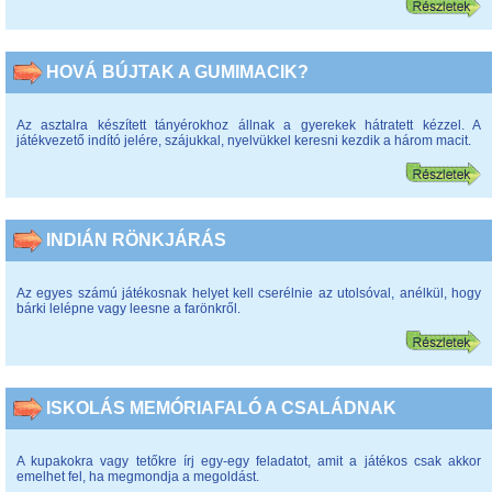
HOVÁ BÚJTAK A GUMIMACIK?
Az asztalra készített tányérokhoz állnak a gyerekek hátratett kézzel. A
játékvezető indító jelére, szájukkal, nyelvükkel keresni kezdik a három macit.
INDIÁN RÖNKJÁRÁS
Az egyes számú játékosnak helyet kell cserélnie az utolsóval, anélkül, hogy
bárki lelépne vagy leesne a farönkről.
ISKOLÁS MEMÓRIAFALÓ A CSALÁDNAK
A kupakokra vagy tetőkre írj egy-egy feladatot, amit a játékos csak akkor
emelhet fel, ha megmondja a megoldást.