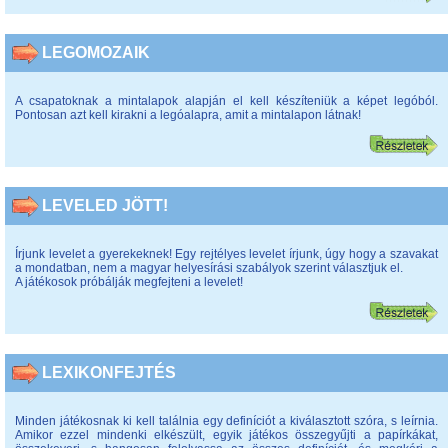
LEGOMOZAIK
A csapatoknak a mintalapok alapján el kell készíteniük a képet legóból.
Pontosan azt kell kirakni a legóalapra, amit a mintalapon látnak!
LEVELED JÖTT!
Írjunk levelet a gyerekeknek! Egy rejtélyes levelet írjunk, úgy hogy a szavakat
a mondatban, nem a magyar helyesírási szabályok szerint választjuk el.
A játékosok próbálják megfejteni a levelet!
LEXIKONFEJTÉS
Minden játékosnak ki kell találnia egy definíciót a kiválasztott szóra, s leírnia.
Amikor ezzel mindenki elkészült, egyik játékos összegyűjti a papírkákat,