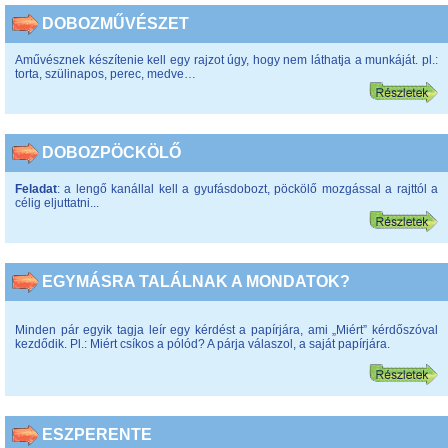
DOBOZMŰVÉSZET
Aművésznek készítenie kell egy rajzot úgy, hogy nem láthatja a munkáját. pl.:
torta, szülinapos, perec, medve…
DOBOZPÖCKÖLŐ
Feladat
: a lengő kanállal kell a gyufásdobozt, pöckölő mozgással a rajttól a
célig eljuttatni...
EGYMÁSRA TALÁLNAK A MONDATOK?
Minden pár egyik tagja leír egy kérdést a papírjára, ami „Miért” kérdőszóval
kezdődik. Pl.: Miért csíkos a pólód? A párja válaszol, a saját papírjára.
ESZPERENTE