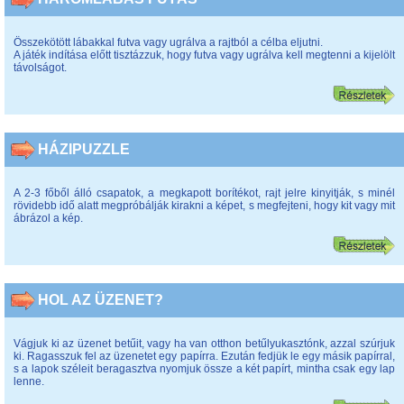
Összekötött lábakkal futva vagy ugrálva a rajtból a célba eljutni.
A játék indítása előtt tisztázzuk, hogy futva vagy ugrálva kell megtenni a kijelölt
távolságot.
HÁZIPUZZLE
A 2-3 főből álló csapatok, a megkapott borítékot, rajt jelre kinyitják, s minél
rövidebb idő alatt megpróbálják kirakni a képet, s megfejteni, hogy kit vagy mit
ábrázol a kép.
HOL AZ ÜZENET?
Vágjuk ki az üzenet betűit, vagy ha van otthon betűlyukasztónk, azzal szúrjuk
ki. Ragasszuk fel az üzenetet egy papírra. Ezután fedjük le egy másik papírral,
s a lapok széleit beragasztva nyomjuk össze a két papírt, mintha csak egy lap
lenne.