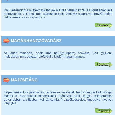
Rajt vezényszóra a játékosok tegyék a lufit a térdeik közé, és ugráljanak vele
a célvonalig. A lufinak nem szabad leesnie. Amelyik csapat versenyzői előbb
célba érnek, az a csapat győz.
MAGÁNHANGZÓVADÁSZ
Az adott témában, adott időn belül,(pl.3perc) szavakat kell gyűjteni,
melyekben min. egyszer előfordul a kijelölt magánhangzó.
MAJOMTÁNC
Félpercenként,- a játékvezető jelzésére-, másvalaki lesz a táncparkett ördöge,
akinek a mozdulatait mindenkinek utánoznia kell, vagyis mindenkinek
ugyanabban a stílusban kell táncolnia. Pl.: szökdécselve, guggolva, nyelvet
kinyújtva...