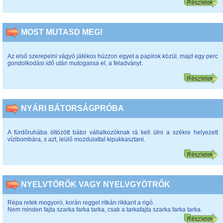
MOST MUTASD MEG!
Az első szerepelni vágyó játékos húzzon egyet a papírok közül, majd egy perc
gondolkodási idő után mutogassa el, a feladványt.
NYÁRI BÁTORSÁGPRÓBA
A fürdőruhába öltözött bátor vállalkozóknak rá kell ülni a székre helyezett
vízibombára, s azt, leülő mozdulattal kipukkasztani.
NYELVTÖRŐK VAGY NYELVGYÖTRŐK
Répa retek mogyoró, korán reggel ritkán rikkant a rigó.
Nem minden fajta szarka farka tarka, csak a tarkafajta szarka farka tarka.